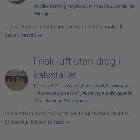
#Mjölkersättning
#Mjölkpulver
#Vassle
#Osmolalitet
#Helmjölk
... eller: Vad man bör beakta vid osmolalitet i mjölk till
kalvar.
fortsätt
→
Frisk luft utan drag i
kalvstallet
17. Juni 2022 —
Allmänt
,
Kalvskötsel
,
Praxisrapport
—
#ConceptBarn
#Familj
#Ledning
#Stallbyggande
#Stallplanering
#Kalvamma
ConceptBarn med CalfExpert hos familjen Bock i Nübbel,
Schleswig-Holstein
fortsätt
→