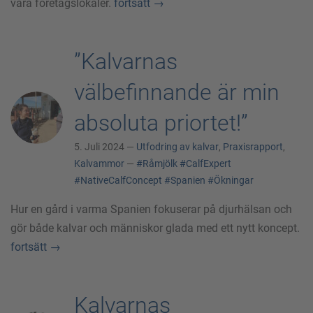
våra företagslokaler.
fortsätt
→
”Kalvarnas
välbefinnande är min
absoluta priortet!”
5. Juli 2024 —
Utfodring av kalvar
,
Praxisrapport
,
Kalvammor
—
#Råmjölk
#CalfExpert
#NativeCalfConcept
#Spanien
#Ökningar
Hur en gård i varma Spanien fokuserar på djurhälsan och
gör både kalvar och människor glada med ett nytt koncept.
fortsätt
→
Kalvarnas