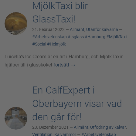
MjölkTaxi blir
GlassTaxi!
21. Februar 2022 —
Allmänt
,
Utanför kalvarna
—
#Arbetsvetenskap
#Isglass
#Hamburg
#MjölkTaxi
#Social
#Helmjölk
Luicella's Ice Cream är en hit i Hamburg, och MjölkTaxin
hjälper till i glassköket
fortsätt
→
En CalfExpert i
Oberbayern visar vad
den går för!
23. Dezember 2021 —
Allmänt
,
Utfodring av kalvar
,
Ventilation
,
Kalvammor
—
#Arbetsvetenskap