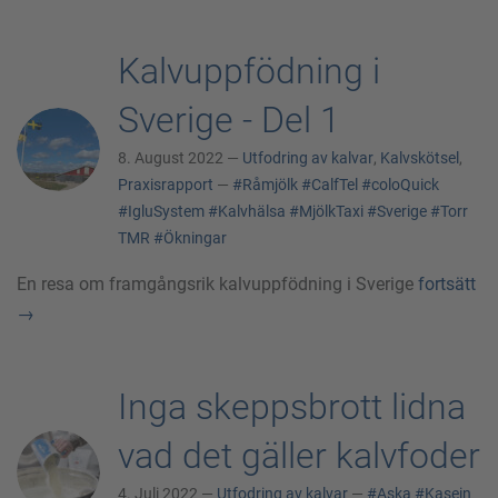
Kalvuppfödning i
Sverige - Del 1
8. August 2022 —
Utfodring av kalvar
,
Kalvskötsel
,
Praxisrapport
—
#Råmjölk
#CalfTel
#coloQuick
#IgluSystem
#Kalvhälsa
#MjölkTaxi
#Sverige
#Torr
TMR
#Ökningar
En resa om framgångsrik kalvuppfödning i Sverige
fortsätt
→
Inga skeppsbrott lidna
vad det gäller kalvfoder
4. Juli 2022 —
Utfodring av kalvar
—
#Aska
#Kasein