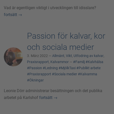
Vad är egentligen viktigt i utvecklingen till idisslare?
fortsätt
→
Passion för kalvar, kor
och sociala medier
3. März 2022 —
Allmänt
,
Vikt
,
Utfodring av kalvar
,
Praxisrapport
,
Kalvammor
—
#Familj
#Kalvhälsa
#Passion
#Ledning
#MjölkTaxi
#Publikt arbete
#Praxisrapport
#Sociala medier
#Kalvamma
#Ökningar
Leonie Dörr administrerar besättningen och det publika
arbetet på Karlshof
fortsätt
→