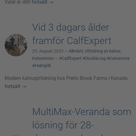
Valet är ditt!
fortsätt
→
Vid 3 dagars ålder
framför CalfExpert
25. August 2023 —
Allmänt
,
Utfodring av kalvar
,
Kalvammor
—
#CalfExpert
#DoubleJug
#Kalvamma
#Helmjölk
Modern kalvuppfödning hos Prehn Brook Farms i Kanada
fortsätt
→
MultiMax-Veranda som
lösning för 28-