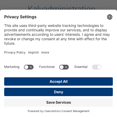
Kalvadministration
vintertid - del 2
22. Dezember 2021 —
Utfodring av kalvar
,
Kalvskötsel
,
Kalvskötsel
—
#Råmjölk
#Energiförsörjning
#Födelsehantering
#Kalvhälsa
#Kalvjackor
#Ledning
#Nesting-Score
#Vinteradministration
#Ökningar
Praktiska hänvisningar för kalvuppfödning vintertid
fortsätt
→
Kalvadministration
vintertid - del 1
22. Dezember 2021 —
Utfodring av kalvar
,