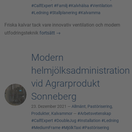
#CalfExpert
#Familj
#Kalvhälsa
#Ventilation
#Ledning
#Stallplanering
#Kalvamma
Friska kalvar tack vare innovativ ventilation och modern
utfodringsteknik
fortsätt
→
Modern
helmjölksadministration
vid Agrarprodukt
Sonneberg
23. Dezember 2021 —
Allmänt
,
Pastörisering
,
Produkter
,
Kalvammor
—
#Arbetsvetenskap
#CalfExpert
#DoubleJug
#Installation
#Ledning
#MediumFrame
#MjölkTaxi
#Pastörisering