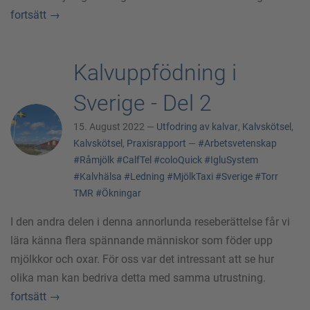
fortsätt
→
Kalvuppfödning i
Sverige - Del 2
15. August 2022 —
Utfodring av kalvar
,
Kalvskötsel
,
Kalvskötsel
,
Praxisrapport
—
#Arbetsvetenskap
#Råmjölk
#CalfTel
#coloQuick
#IgluSystem
#Kalvhälsa
#Ledning
#MjölkTaxi
#Sverige
#Torr
TMR
#Ökningar
I den andra delen i denna annorlunda reseberättelse får vi
lära känna flera spännande människor som föder upp
mjölkkor och oxar. För oss var det intressant att se hur
olika man kan bedriva detta med samma utrustning.
fortsätt
→