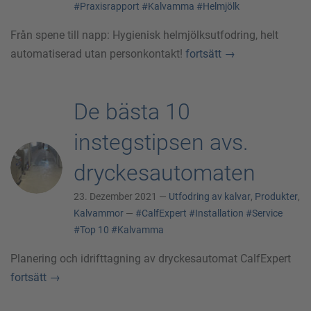
#Praxisrapport
#Kalvamma
#Helmjölk
Från spene till napp: Hygienisk helmjölksutfodring, helt
automatiserad utan personkontakt!
fortsätt
→
De bästa 10
instegstipsen avs.
dryckesautomaten
23. Dezember 2021 —
Utfodring av kalvar
,
Produkter
,
Kalvammor
—
#CalfExpert
#Installation
#Service
#Top 10
#Kalvamma
Planering och idrifttagning av dryckesautomat CalfExpert
fortsätt
→