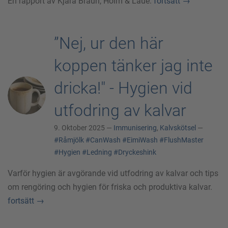
En rapport av Kjara Braun, Holm & Laue.
fortsätt
→
”Nej, ur den här
koppen tänker jag inte
dricka!" - Hygien vid
utfodring av kalvar
9. Oktober 2025 —
Immunisering
,
Kalvskötsel
—
#Råmjölk
#CanWash
#EimiWash
#FlushMaster
#Hygien
#Ledning
#Dryckeshink
Varför hygien är avgörande vid utfodring av kalvar och tips
om rengöring och hygien för friska och produktiva kalvar.
fortsätt
→