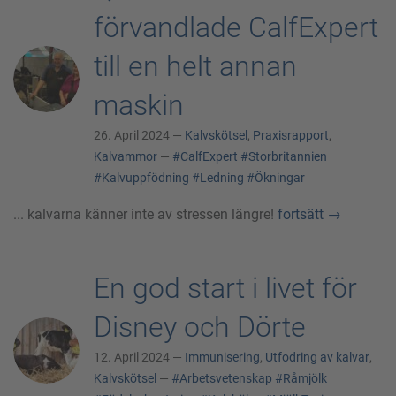
förvandlade CalfExpert
till en helt annan
maskin
26. April 2024 —
Kalvskötsel
,
Praxisrapport
,
Kalvammor
—
#CalfExpert
#Storbritannien
#Kalvuppfödning
#Ledning
#Ökningar
... kalvarna känner inte av stressen längre!
fortsätt
→
En god start i livet för
Disney och Dörte
12. April 2024 —
Immunisering
,
Utfodring av kalvar
,
Kalvskötsel
—
#Arbetsvetenskap
#Råmjölk