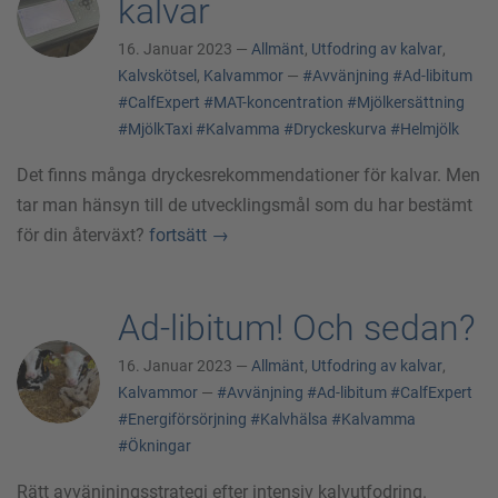
kalvar
16. Januar 2023 —
Allmänt
,
Utfodring av kalvar
,
Kalvskötsel
,
Kalvammor
—
#Avvänjning
#Ad-libitum
#CalfExpert
#MAT-koncentration
#Mjölkersättning
#MjölkTaxi
#Kalvamma
#Dryckeskurva
#Helmjölk
Det finns många dryckesrekommendationer för kalvar. Men
tar man hänsyn till de utvecklingsmål som du har bestämt
för din återväxt?
fortsätt
→
Ad-libitum! Och sedan?
16. Januar 2023 —
Allmänt
,
Utfodring av kalvar
,
Kalvammor
—
#Avvänjning
#Ad-libitum
#CalfExpert
#Energiförsörjning
#Kalvhälsa
#Kalvamma
#Ökningar
Rätt avvänjningsstrategi efter intensiv kalvutfodring.