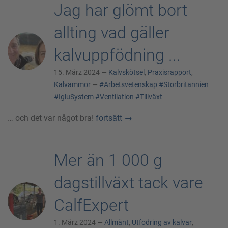
Jag har glömt bort
allting vad gäller
kalvuppfödning ...
15. März 2024 —
Kalvskötsel
,
Praxisrapport
,
Kalvammor
—
#Arbetsvetenskap
#Storbritannien
#IgluSystem
#Ventilation
#Tillväxt
… och det var något bra!
fortsätt
→
Mer än 1 000 g
dagstillväxt tack vare
CalfExpert
1. März 2024 —
Allmänt
,
Utfodring av kalvar
,