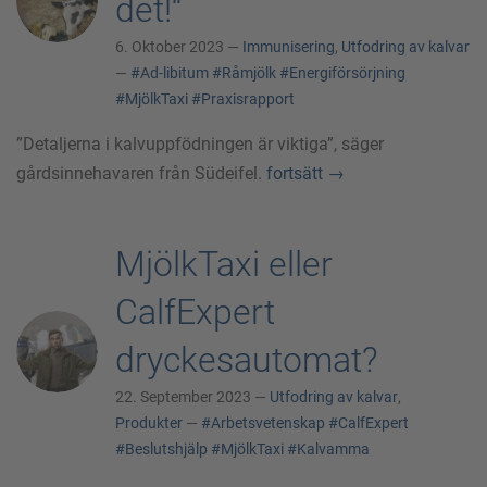
det!“
6. Oktober 2023 —
Immunisering
,
Utfodring av kalvar
—
#Ad-libitum
#Råmjölk
#Energiförsörjning
#MjölkTaxi
#Praxisrapport
”Detaljerna i kalvuppfödningen är viktiga”, säger
gårdsinnehavaren från Südeifel.
fortsätt
→
MjölkTaxi eller
CalfExpert
dryckesautomat?
22. September 2023 —
Utfodring av kalvar
,
Produkter
—
#Arbetsvetenskap
#CalfExpert
#Beslutshjälp
#MjölkTaxi
#Kalvamma