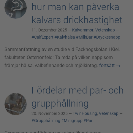
hur man kan påverka
kalvars drickhastighet
11. Dezember 2025 —
Kalvammor
,
Vetenskap
—
#CalfExpert
#Kalvhälsa
#MilkBar
#Dryckesnapp
Sammanfattning av en studie vid Fackhögskolan i Kiel,
fakulteten Osterrönfeld: Ta reda på vilken napp som
främjar hälsa, välbefinnande och mjölkintag.
fortsätt
→
Fördelar med par- och
grupphållning
20. November 2025 —
TwinHousing
,
Vetenskap
—
#Grupphållning
#Minigrupp
#Par
Gemensam uppfödning av kalvar ökar djurens