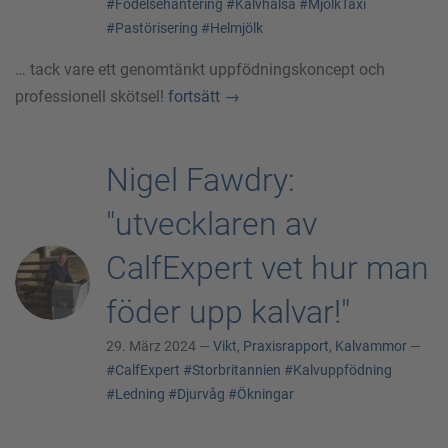
#Födelsehantering
#Kalvhälsa
#MjölkTaxi
#Pastörisering
#Helmjölk
… tack vare ett genomtänkt uppfödningskoncept och
professionell skötsel!
fortsätt
→
Nigel Fawdry:
"utvecklaren av
CalfExpert vet hur man
föder upp kalvar!"
29. März 2024 —
Vikt
,
Praxisrapport
,
Kalvammor
—
#CalfExpert
#Storbritannien
#Kalvuppfödning
#Ledning
#Djurvåg
#Ökningar