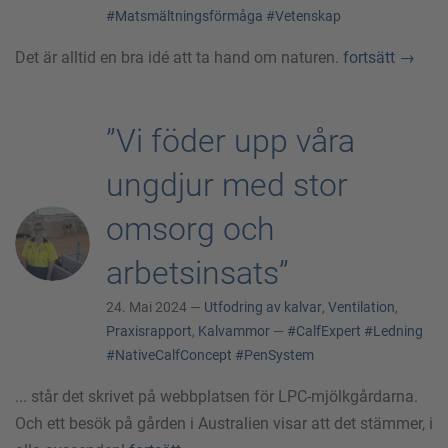
#Matsmältningsförmåga
#Vetenskap
Det är alltid en bra idé att ta hand om naturen.
fortsätt
→
”Vi föder upp våra
ungdjur med stor
omsorg och
arbetsinsats”
24. Mai 2024 —
Utfodring av kalvar
,
Ventilation
,
Praxisrapport
,
Kalvammor
—
#CalfExpert
#Ledning
#NativeCalfConcept
#PenSystem
... står det skrivet på webbplatsen för LPC-mjölkgårdarna.
Och ett besök på gården i Australien visar att det stämmer, i