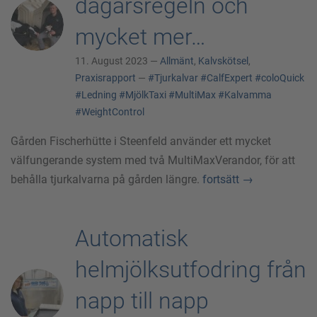
dagarsregeln och
mycket mer…
11. August 2023 —
Allmänt
,
Kalvskötsel
,
Praxisrapport
—
#Tjurkalvar
#CalfExpert
#coloQuick
#Ledning
#MjölkTaxi
#MultiMax
#Kalvamma
#WeightControl
Gården Fischerhütte i Steenfeld använder ett mycket
välfungerande system med två MultiMaxVerandor, för att
behålla tjurkalvarna på gården längre.
fortsätt
→
Automatisk
helmjölksutfodring från
napp till napp