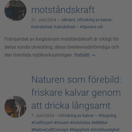
motståndskraft
21. Juni 2024 —
Allmänt
,
Utfodring av kalvar
,
Kalvskötsel
,
Kalvskötsel
—
#Djurens väl
Främjandet av kvigkalvars motståndskraft är viktigt för
deras sunda utveckling, deras överlevnadsförmåga och
den framtida mjölkavkastningen.
fortsätt
→
Naturen som förebild:
friskare kalvar genom
att dricka långsamt
7. Juni 2024 —
Utfodring av kalvar
—
#Sugning
#CalfExpert
#Kasein
#Kalvhälsa
#MilkBar
#NativeCalfConcept
#Napphink
#Drickhastighet