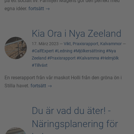
på ett socialt liv. Familjen Magens gör den perfekt med
egna idéer.
fortsätt
→
Kia Ora i Nya Zeeland
17. März 2023 —
Vikt
,
Praxisrapport
,
Kalvammor
—
#CalfExpert
#Ledning
#Mjölkersättning
#Nya
Zeeland
#Praxisrapport
#Kalvamma
#Helmjölk
#Tillväxt
En reserapport från vår maskot Holli från den gröna ön i
Stilla havet.
fortsätt
→
Du är vad du äter! -
Näringsplanering för