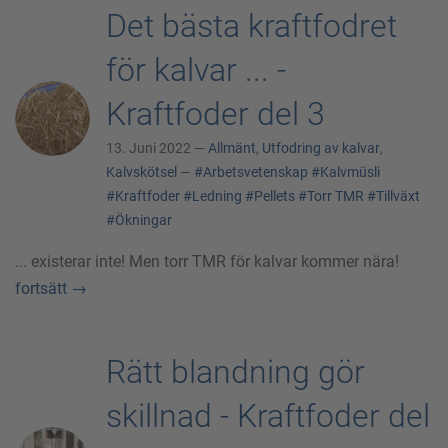
Det bästa kraftfodret
för kalvar ... -
Kraftfoder del 3
13. Juni 2022 —
Allmänt
,
Utfodring av kalvar
,
Kalvskötsel
—
#Arbetsvetenskap
#Kalvmüsli
#Kraftfoder
#Ledning
#Pellets
#Torr TMR
#Tillväxt
#Ökningar
... existerar inte! Men torr TMR för kalvar kommer nära!
fortsätt
→
Rätt blandning gör
skillnad - Kraftfoder del