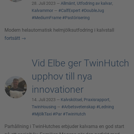
28. Juli 2023 —
Allmänt
,
Utfodring av kalvar
,
Kalvammor
—
#CalfExpert
#DoubleJug
#MediumFrame
#Pastörisering
Modern helautomatisk helmjölksutfodring i kalvstall
fortsätt
→
Vid Elbe ger TwinHutch
upphov till nya
innovationer
14. Juli 2023 —
Kalvskötsel
,
Praxisrapport
,
TwinHousing
—
#Arbetsvetenskap
#Ledning
#MjölkTaxi
#Par
#TwinHutch
Parhållning i TwinHutches erbjuder kalvarna en god start