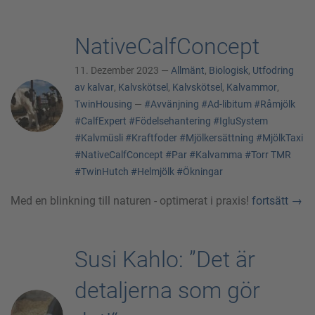
NativeCalfConcept
11. Dezember 2023 —
Allmänt
,
Biologisk
,
Utfodring
av kalvar
,
Kalvskötsel
,
Kalvskötsel
,
Kalvammor
,
TwinHousing
—
#Avvänjning
#Ad-libitum
#Råmjölk
#CalfExpert
#Födelsehantering
#IgluSystem
#Kalvmüsli
#Kraftfoder
#Mjölkersättning
#MjölkTaxi
#NativeCalfConcept
#Par
#Kalvamma
#Torr TMR
#TwinHutch
#Helmjölk
#Ökningar
Med en blinkning till naturen - optimerat i praxis!
fortsätt
→
Susi Kahlo: ”Det är
detaljerna som gör