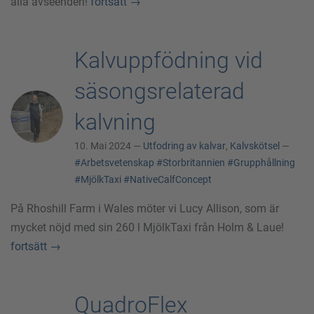
alla avseenden!
fortsätt
→
Kalvuppfödning vid
säsongsrelaterad
kalvning
10. Mai 2024 —
Utfodring av kalvar
,
Kalvskötsel
—
#Arbetsvetenskap
#Storbritannien
#Grupphållning
#MjölkTaxi
#NativeCalfConcept
På Rhoshill Farm i Wales möter vi Lucy Allison, som är
mycket nöjd med sin 260 l MjölkTaxi från Holm & Laue!
fortsätt
→
QuadroFlex