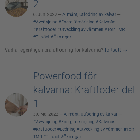
2
6. Juni 2022 —
Allmänt
,
Utfodring av kalvar
—
#Avvänjning
#Energiförsörjning
#Kalvmüsli
#Kraftfoder
#Utveckling av våmmen
#Torr TMR
#Tillväxt
#Ökningar
Vad är egentligen bra utfodring för kalvarna?
fortsätt
→
Powerfood för
kalvarna: Kraftfoder del
1
30. Mai 2022 —
Allmänt
,
Utfodring av kalvar
—
#Avvänjning
#Energiförsörjning
#Kalvmüsli
#Kraftfoder
#Ledning
#Utveckling av våmmen
#Torr
TMR
#Tillväxt
#Ökningar