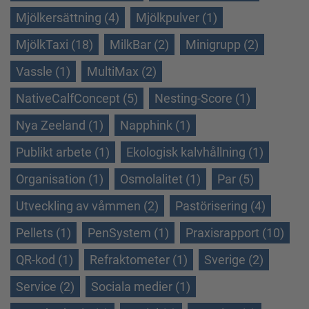
Mjölkersättning (4)
Mjölkpulver (1)
MjölkTaxi (18)
MilkBar (2)
Minigrupp (2)
Vassle (1)
MultiMax (2)
NativeCalfConcept (5)
Nesting-Score (1)
Nya Zeeland (1)
Napphink (1)
Publikt arbete (1)
Ekologisk kalvhållning (1)
Organisation (1)
Osmolalitet (1)
Par (5)
Utveckling av våmmen (2)
Pastörisering (4)
Pellets (1)
PenSystem (1)
Praxisrapport (10)
QR-kod (1)
Refraktometer (1)
Sverige (2)
Service (2)
Sociala medier (1)