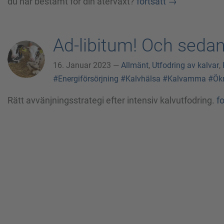
du har bestämt för din återväxt?
fortsätt
→
Ad-libitum! Och seda
16. Januar 2023 —
Allmänt
,
Utfodring av kalvar
,
#Energiförsörjning
#Kalvhälsa
#Kalvamma
#Ök
Rätt avvänjningsstrategi efter intensiv kalvutfodring.
fo