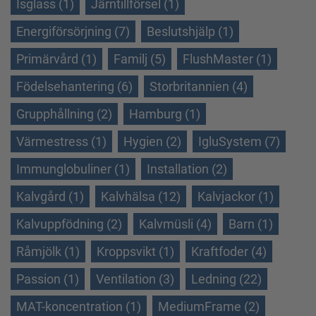
Isglass (1)
Järntillförsel (1)
Energiförsörjning (7)
Beslutshjälp (1)
Primärvård (1)
Familj (5)
FlushMaster (1)
Födelsehantering (6)
Storbritannien (4)
Grupphållning (2)
Hamburg (1)
Värmestress (1)
Hygien (2)
IgluSystem (7)
Immunglobuliner (1)
Installation (2)
Kalvgård (1)
Kalvhälsa (12)
Kalvjackor (1)
Kalvuppfödning (2)
Kalvmüsli (4)
Barn (1)
Råmjölk (1)
Kroppsvikt (1)
Kraftfoder (4)
Passion (1)
Ventilation (3)
Ledning (22)
MAT-koncentration (1)
MediumFrame (2)