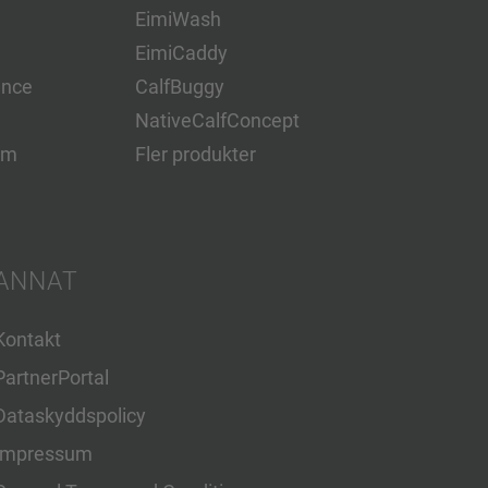
EimiWash
EimiCaddy
ence
CalfBuggy
NativeCalfConcept
em
Fler produkter
ANNAT
Kontakt
PartnerPortal
Dataskyddspolicy
Impressum