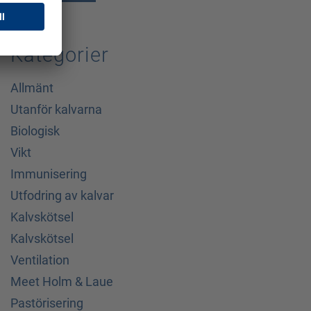
Kategorier
Allmänt
Utanför kalvarna
Biologisk
Vikt
Immunisering
Utfodring av kalvar
Kalvskötsel
Kalvskötsel
Ventilation
Meet Holm & Laue
Pastörisering