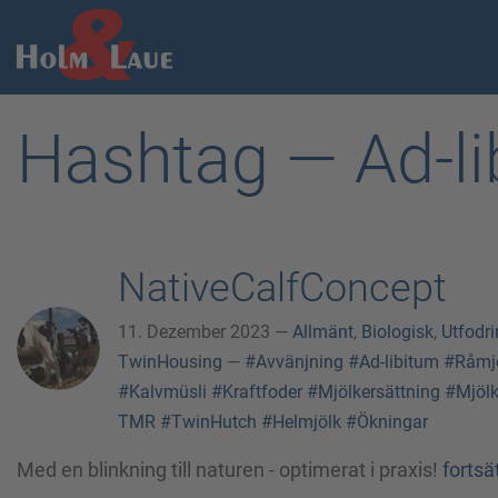
Hashtag — Ad-li
NativeCalfConcept
11. Dezember 2023 —
Allmänt
,
Biologisk
,
Utfodri
TwinHousing
—
#Avvänjning
#Ad-libitum
#Råmj
#Kalvmüsli
#Kraftfoder
#Mjölkersättning
#Mjölk
TMR
#TwinHutch
#Helmjölk
#Ökningar
Med en blinkning till naturen - optimerat i praxis!
fortsä