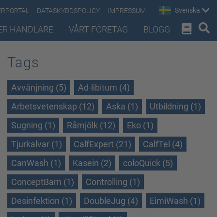
Svenska
ERPORTAL
DATASKYDDSPOLICY
IMPRESSUM
ER HANDLARE
VÅRT FÖRETAG
BLOGG
Tags
Avvänjning (5)
Ad-libitum (4)
Arbetsvetenskap (12)
Aska (1)
Utbildning (1)
Sugning (1)
Råmjölk (12)
Eko (1)
Tjurkalvar (1)
CalfExpert (21)
CalfTel (4)
CanWash (1)
Kasein (2)
coloQuick (5)
ConceptBarn (1)
Controlling (1)
Desinfektion (1)
DoubleJug (4)
EimiWash (1)