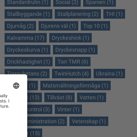
Standardrutin (1)
Social (2)
Spanien (1)
Stallbyggande (1)
Stallplanering (2)
THI (1)
Djurvåg (2)
Djurens väl (1)
Top 10 (1)
Kalvamma (17)
Dryckeshink (1)
Dryckeskurva (1)
Dryckesnapp (1)
Drickhastighet (1)
Torr TMR (6)
Torrsubstans (2)
TwinHutch (4)
Ukraina (1)
Veranda (1)
Matsmältningsförmåga (1)
Helmjölk (13)
Tillväxt (8)
Vatten (1)
WeightControl (3)
Vinter (1)
Vinteradministration (2)
Vetenskap (1)
Ökningar (15)