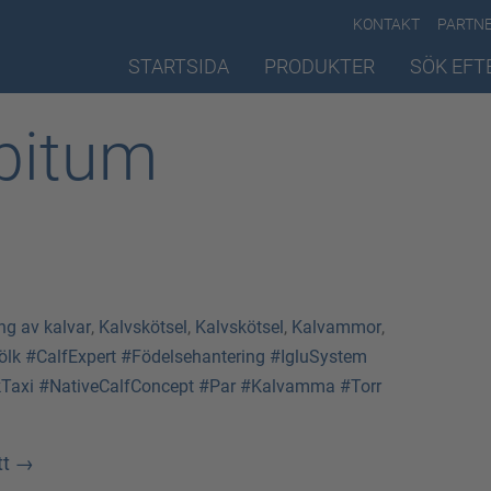
KONTAKT
PARTN
STARTSIDA
PRODUKTER
SÖK EFT
bitum
ng av kalvar
,
Kalvskötsel
,
Kalvskötsel
,
Kalvammor
,
ölk
#CalfExpert
#Födelsehantering
#IgluSystem
Taxi
#NativeCalfConcept
#Par
#Kalvamma
#Torr
tt
→