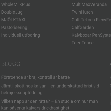
WholeMilkPlus
MultiMaxVeranda
DoubleJug
TwinHutch
MJÖLKTAXI
Calf-Tel och FlexyF
Pastörisering
CalfGarden
Individuell utfodring
Kalvboxar PenSyst
FeedFence
BLOGG
Förtroende är bra, kontroll är bättre
Järntillskott hos kalvar – en underskattad brist vid
helmjölksuppfödning
Vilken napp är den rätta? – En studie om hur man
kan påverka kalvars drickhastighet