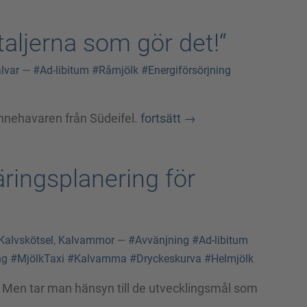
taljerna som gör det!“
lvar
—
#Ad-libitum
#Råmjölk
#Energiförsörjning
sinnehavaren från Südeifel.
fortsätt
→
äringsplanering för
Kalvskötsel
,
Kalvammor
—
#Avvänjning
#Ad-libitum
ng
#MjölkTaxi
#Kalvamma
#Dryckeskurva
#Helmjölk
 Men tar man hänsyn till de utvecklingsmål som