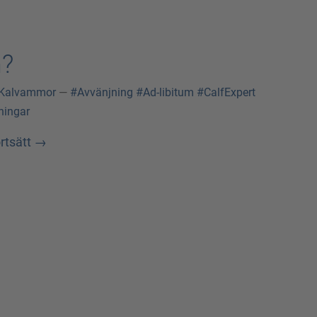
n?
Kalvammor
—
#Avvänjning
#Ad-libitum
#CalfExpert
ningar
rtsätt
→