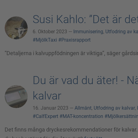
Susi Kahlo: ”Det är de
6. Oktober 2023 —
Immunisering
,
Utfodring av ka
#MjölkTaxi
#Praxisrapport
”Detaljerna i kalvuppfödningen är viktiga”, säger gård
Du är vad du äter! - N
kalvar
16. Januar 2023 —
Allmänt
,
Utfodring av kalvar
,
#CalfExpert
#MAT-koncentration
#Mjölkersättni
Det finns många dryckesrekommendationer för kalvar.