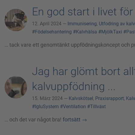
En god start i livet f
12. April 2024 —
Immunisering
,
Utfodring av kalv
#Födelsehantering
#Kalvhälsa
#MjölkTaxi
#Past
… tack vare ett genomtänkt uppfödningskoncept och pr
Jag har glömt bort all
kalvuppfödning ...
15. März 2024 —
Kalvskötsel
,
Praxisrapport
,
Kal
#IgluSystem
#Ventilation
#Tillväxt
… och det var något bra!
fortsätt
→