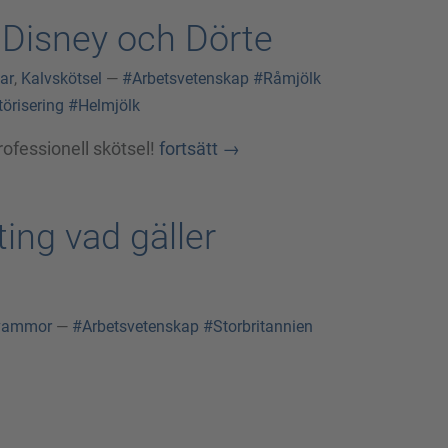
ör Disney och Dörte
ar
,
Kalvskötsel
—
#Arbetsvetenskap
#Råmjölk
örisering
#Helmjölk
ofessionell skötsel!
fortsätt
→
ting vad gäller
vammor
—
#Arbetsvetenskap
#Storbritannien