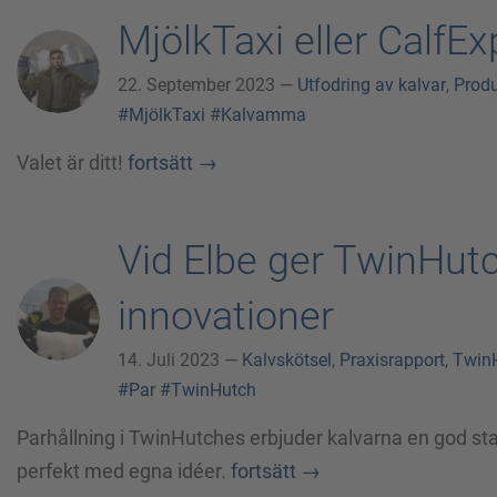
MjölkTaxi eller CalfE
22. September 2023 —
Utfodring av kalvar
,
Produ
#MjölkTaxi
#Kalvamma
Valet är ditt!
fortsätt
→
Vid Elbe ger TwinHutc
innovationer
14. Juli 2023 —
Kalvskötsel
,
Praxisrapport
,
Twin
#Par
#TwinHutch
Parhållning i TwinHutches erbjuder kalvarna en god star
perfekt med egna idéer.
fortsätt
→