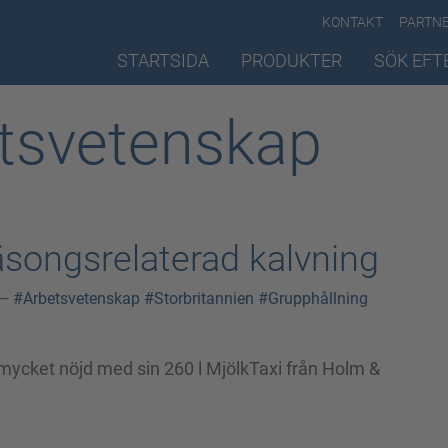
KONTAKT
PARTN
STARTSIDA
PRODUKTER
SÖK EFT
tsvetenskap
äsongsrelaterad kalvning
—
#Arbetsvetenskap
#Storbritannien
#Grupphållning
 mycket nöjd med sin 260 l MjölkTaxi från Holm &