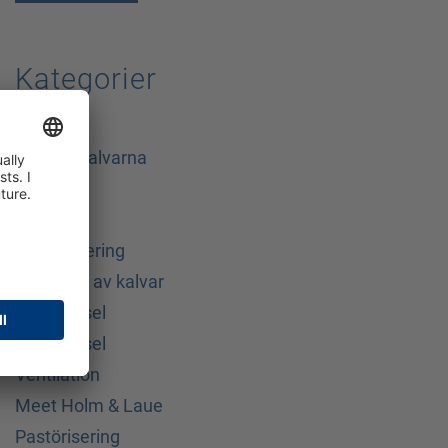
Kategorier
Allmänt
Utanför kalvarna
Biologisk
Vikt
Immunisering
Utfodring av kalvar
Kalvskötsel
Kalvskötsel
Ventilation
Meet Holm & Laue
Pastörisering