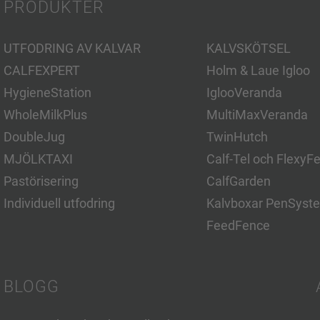
PRODUKTER
UTFODRING AV KALVAR
KALVSKÖTSEL
CALFEXPERT
Holm & Laue Igloo
HygieneStation
IglooVeranda
WholeMilkPlus
MultiMaxVeranda
DoubleJug
TwinHutch
MJÖLKTAXI
Calf-Tel och FlexyF
Pastörisering
CalfGarden
Individuell utfodring
Kalvboxar PenSyst
FeedFence
BLOGG