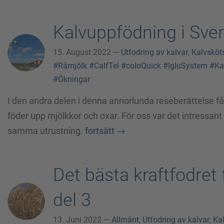
Kalvuppfödning i Sveri
15. August 2022 —
Utfodring av kalvar
,
Kalvsköt
#Råmjölk
#CalfTel
#coloQuick
#IgluSystem
#Ka
#Ökningar
I den andra delen i denna annorlunda reseberättelse f
föder upp mjölkkor och oxar. För oss var det intressant
samma utrustning.
fortsätt
→
Det bästa kraftfodret f
del 3
13. Juni 2022 —
Allmänt
,
Utfodring av kalvar
,
Ka