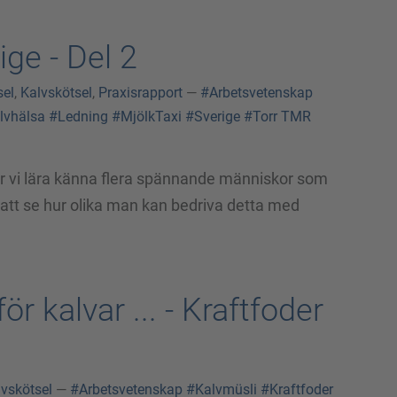
ge - Del 2
sel
,
Kalvskötsel
,
Praxisrapport
—
#Arbetsvetenskap
lvhälsa
#Ledning
#MjölkTaxi
#Sverige
#Torr TMR
år vi lära känna flera spännande människor som
 att se hur olika man kan bedriva detta med
ör kalvar ... - Kraftfoder
lvskötsel
—
#Arbetsvetenskap
#Kalvmüsli
#Kraftfoder