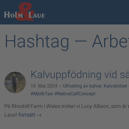
Hashtag — Arbe
Kalvuppfödning vid s
10. Mai 2024 —
Utfodring av kalvar
,
Kalvskötsel
#MjölkTaxi
#NativeCalfConcept
På Rhoshill Farm i Wales möter vi Lucy Allison, som är
Laue!
fortsätt
→