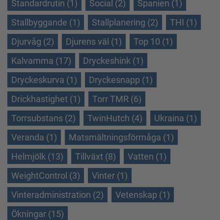
Standardrutin (1)
Social (2)
Spanien (1)
Stallbyggande (1)
Stallplanering (2)
THI (1)
Djurvåg (2)
Djurens väl (1)
Top 10 (1)
Kalvamma (17)
Dryckeshink (1)
Dryckeskurva (1)
Dryckesnapp (1)
Drickhastighet (1)
Torr TMR (6)
Torrsubstans (2)
TwinHutch (4)
Ukraina (1)
Veranda (1)
Matsmältningsförmåga (1)
Helmjölk (13)
Tillväxt (8)
Vatten (1)
WeightControl (3)
Vinter (1)
Vinteradministration (2)
Vetenskap (1)
Ökningar (15)