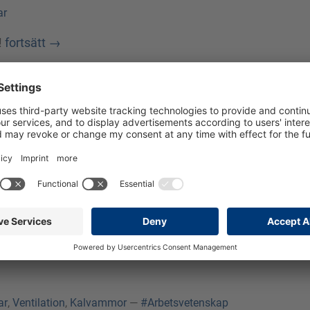
ar
!
fortsätt
→
xi!
#Arbetsvetenskap
#Isglass
#Hamburg
#MjölkTaxi
hjälper till i glassköket
fortsätt
→
ayern visar vad den går
ar
,
Ventilation
,
Kalvammor
—
#Arbetsvetenskap