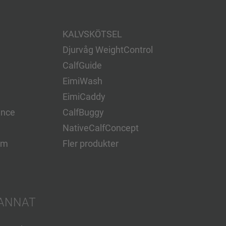
KALVSKÖTSEL
Djurvåg WeightControl
CalfGuide
EimiWash
EimiCaddy
ence
CalfBuggy
NativeCalfConcept
em
Fler produkter
ANNAT