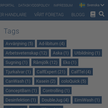
Svenska
ERPORTAL
DATASKYDDSPOLICY
IMPRESSUM
ER HANDLARE
VÅRT FÖRETAG
BLOGG
Tags
Avvänjning (5)
Ad-libitum (4)
Arbetsvetenskap (12)
Aska (1)
Utbildning (1)
Sugning (1)
Råmjölk (12)
Eko (1)
Tjurkalvar (1)
CalfExpert (21)
CalfTel (4)
CanWash (1)
Kasein (2)
coloQuick (5)
ConceptBarn (1)
Controlling (1)
Desinfektion (1)
DoubleJug (4)
EimiWash (1)