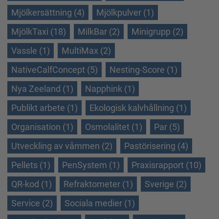
Mjölkersättning (4)
Mjölkpulver (1)
MjölkTaxi (18)
MilkBar (2)
Minigrupp (2)
Vassle (1)
MultiMax (2)
NativeCalfConcept (5)
Nesting-Score (1)
Nya Zeeland (1)
Napphink (1)
Publikt arbete (1)
Ekologisk kalvhållning (1)
Organisation (1)
Osmolalitet (1)
Par (5)
Utveckling av våmmen (2)
Pastörisering (4)
Pellets (1)
PenSystem (1)
Praxisrapport (10)
QR-kod (1)
Refraktometer (1)
Sverige (2)
Service (2)
Sociala medier (1)