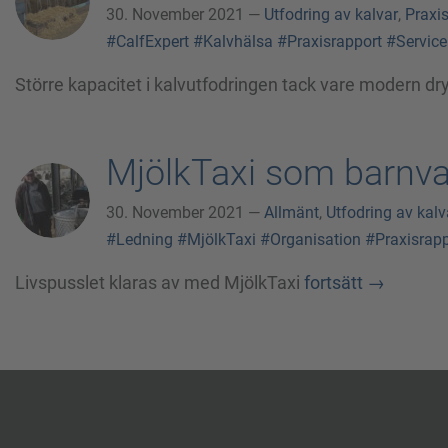
30. November 2021 —
Utfodring av kalvar
,
Praxi
#CalfExpert
#Kalvhälsa
#Praxisrapport
#Service
Större kapacitet i kalvutfodringen tack vare modern d
MjölkTaxi som barnva
30. November 2021 —
Allmänt
,
Utfodring av kalv
#Ledning
#MjölkTaxi
#Organisation
#Praxisrapp
Livspusslet klaras av med MjölkTaxi
fortsätt
→