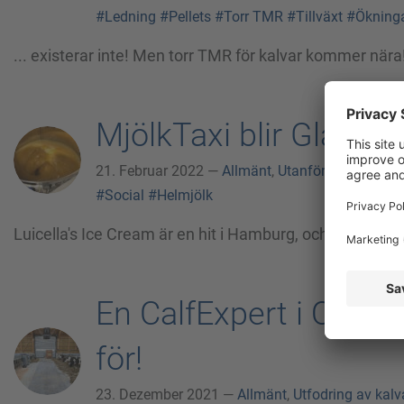
#Ledning
#Pellets
#Torr TMR
#Tillväxt
#Ökning
... existerar inte! Men torr TMR för kalvar kommer nära
MjölkTaxi blir GlassTa
21. Februar 2022 —
Allmänt
,
Utanför kalvarna
—
#Social
#Helmjölk
Luicella's Ice Cream är en hit i Hamburg, och MjölkTaxin 
En CalfExpert i Oberb
för!
23. Dezember 2021 —
Allmänt
,
Utfodring av kalv