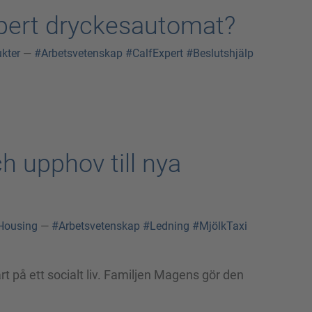
xpert dryckesautomat?
kter
—
#Arbetsvetenskap
#CalfExpert
#Beslutshjälp
h upphov till nya
Housing
—
#Arbetsvetenskap
#Ledning
#MjölkTaxi
t på ett socialt liv. Familjen Magens gör den