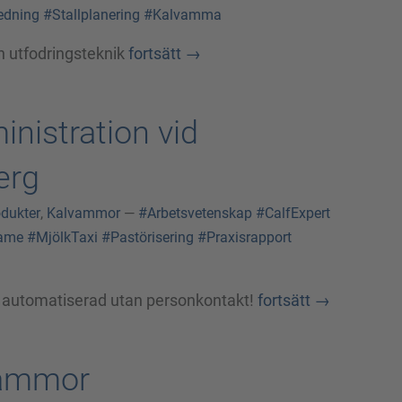
edning
#Stallplanering
#Kalvamma
rn utfodringsteknik
fortsätt
→
nistration vid
erg
dukter
,
Kalvammor
—
#Arbetsvetenskap
#CalfExpert
ame
#MjölkTaxi
#Pastörisering
#Praxisrapport
lt automatiserad utan personkontakt!
fortsätt
→
lvammor