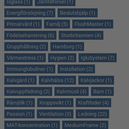
Isglass (1)
Järntillförsel (1)
Energiförsörjning (7)
Beslutshjälp (1)
Primärvård (1)
Familj (5)
FlushMaster (1)
Födelsehantering (6)
Storbritannien (4)
Grupphållning (2)
Hamburg (1)
Värmestress (1)
Hygien (2)
IgluSystem (7)
Immunglobuliner (1)
Installation (2)
Kalvgård (1)
Kalvhälsa (12)
Kalvjackor (1)
Kalvuppfödning (2)
Kalvmüsli (4)
Barn (1)
Råmjölk (1)
Kroppsvikt (1)
Kraftfoder (4)
Passion (1)
Ventilation (3)
Ledning (22)
MAT-koncentration (1)
MediumFrame (2)