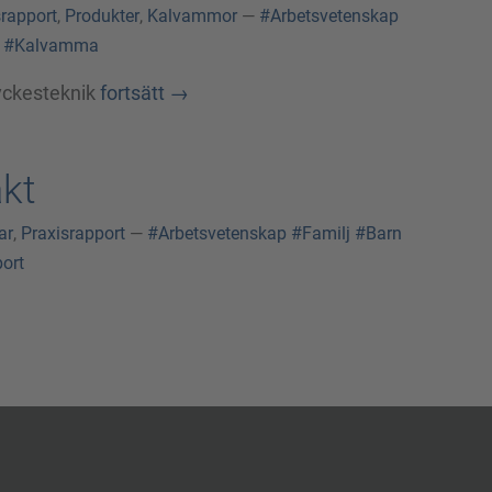
srapport
,
Produkter
,
Kalvammor
—
#Arbetsvetenskap
#Kalvamma
ryckesteknik
fortsätt
→
kt
ar
,
Praxisrapport
—
#Arbetsvetenskap
#Familj
#Barn
ort