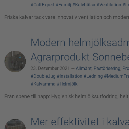
#CalfExpert
#Familj
#Kalvhälsa
#Ventilation
#L
Friska kalvar tack vare innovativ ventilation och mode
Modern helmjölksadmi
Agrarprodukt Sonneb
23. Dezember 2021 —
Allmänt
,
Pastörisering
,
Pro
#DoubleJug
#Installation
#Ledning
#MediumFr
#Kalvamma
#Helmjölk
Från spene till napp: Hygienisk helmjölksutfodring, he
Mer effektivitet i ka