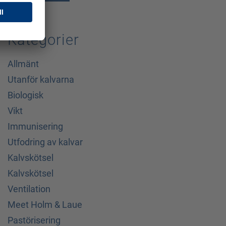
Kategorier
Allmänt
Utanför kalvarna
Biologisk
Vikt
Immunisering
Utfodring av kalvar
Kalvskötsel
Kalvskötsel
Ventilation
Meet Holm & Laue
Pastörisering