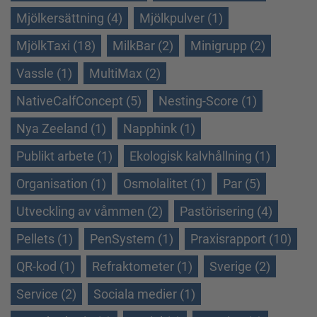
Mjölkersättning (4)
Mjölkpulver (1)
MjölkTaxi (18)
MilkBar (2)
Minigrupp (2)
Vassle (1)
MultiMax (2)
NativeCalfConcept (5)
Nesting-Score (1)
Nya Zeeland (1)
Napphink (1)
Publikt arbete (1)
Ekologisk kalvhållning (1)
Organisation (1)
Osmolalitet (1)
Par (5)
Utveckling av våmmen (2)
Pastörisering (4)
Pellets (1)
PenSystem (1)
Praxisrapport (10)
QR-kod (1)
Refraktometer (1)
Sverige (2)
Service (2)
Sociala medier (1)