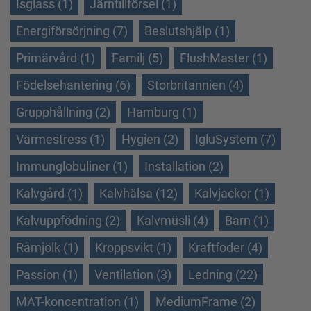
Isglass (1)
Järntillförsel (1)
Energiförsörjning (7)
Beslutshjälp (1)
Primärvård (1)
Familj (5)
FlushMaster (1)
Födelsehantering (6)
Storbritannien (4)
Grupphållning (2)
Hamburg (1)
Värmestress (1)
Hygien (2)
IgluSystem (7)
Immunglobuliner (1)
Installation (2)
Kalvgård (1)
Kalvhälsa (12)
Kalvjackor (1)
Kalvuppfödning (2)
Kalvmüsli (4)
Barn (1)
Råmjölk (1)
Kroppsvikt (1)
Kraftfoder (4)
Passion (1)
Ventilation (3)
Ledning (22)
MAT-koncentration (1)
MediumFrame (2)