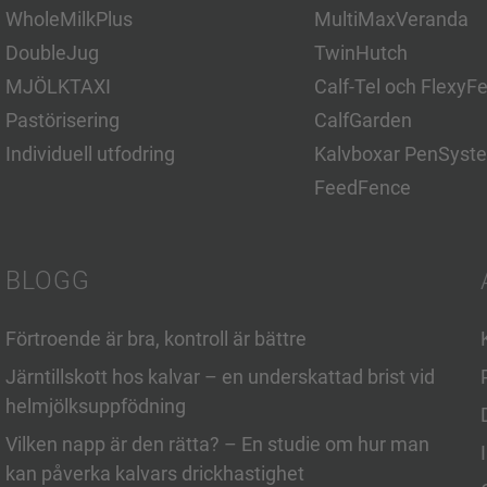
WholeMilkPlus
MultiMaxVeranda
DoubleJug
TwinHutch
MJÖLKTAXI
Calf-Tel och FlexyF
Pastörisering
CalfGarden
Individuell utfodring
Kalvboxar PenSyst
FeedFence
BLOGG
Förtroende är bra, kontroll är bättre
Järntillskott hos kalvar – en underskattad brist vid
helmjölksuppfödning
Vilken napp är den rätta? – En studie om hur man
kan påverka kalvars drickhastighet