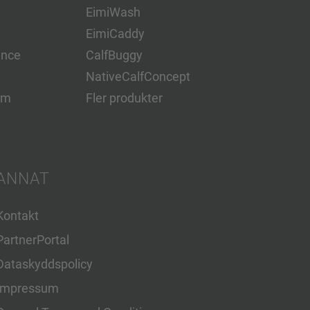
EimiWash
EimiCaddy
ence
CalfBuggy
NativeCalfConcept
em
Fler produkter
ANNAT
Kontakt
PartnerPortal
Dataskyddspolicy
Impressum