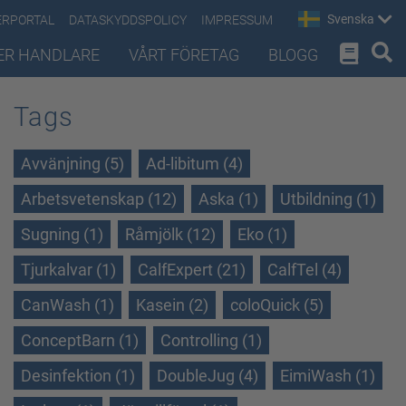
Svenska
ERPORTAL
DATASKYDDSPOLICY
IMPRESSUM
ER HANDLARE
VÅRT FÖRETAG
BLOGG
Tags
Avvänjning (5)
Ad-libitum (4)
Arbetsvetenskap (12)
Aska (1)
Utbildning (1)
Sugning (1)
Råmjölk (12)
Eko (1)
Tjurkalvar (1)
CalfExpert (21)
CalfTel (4)
CanWash (1)
Kasein (2)
coloQuick (5)
ConceptBarn (1)
Controlling (1)
Desinfektion (1)
DoubleJug (4)
EimiWash (1)