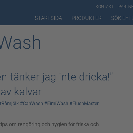
KONTAKT
PARTN
STARTSIDA
PRODUKTER
SÖK EFT
iWash
n tänker jag inte dricka!"
 av kalvar
#Råmjölk
#CanWash
#EimiWash
#FlushMaster
tips om rengöring och hygien för friska och