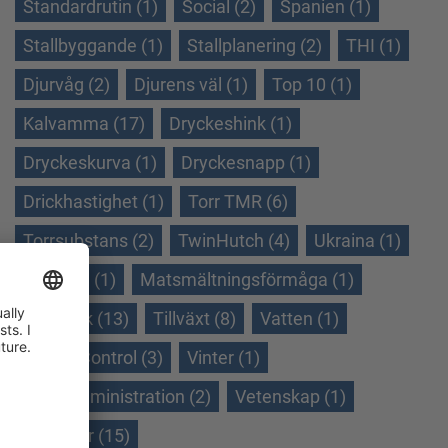
Standardrutin (1)
Social (2)
Spanien (1)
Stallbyggande (1)
Stallplanering (2)
THI (1)
Djurvåg (2)
Djurens väl (1)
Top 10 (1)
Kalvamma (17)
Dryckeshink (1)
Dryckeskurva (1)
Dryckesnapp (1)
Drickhastighet (1)
Torr TMR (6)
Torrsubstans (2)
TwinHutch (4)
Ukraina (1)
Veranda (1)
Matsmältningsförmåga (1)
Helmjölk (13)
Tillväxt (8)
Vatten (1)
WeightControl (3)
Vinter (1)
Vinteradministration (2)
Vetenskap (1)
Ökningar (15)