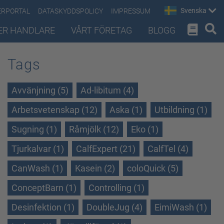
Svenska
ERPORTAL
DATASKYDDSPOLICY
IMPRESSUM
ER HANDLARE
VÅRT FÖRETAG
BLOGG
Tags
Avvänjning (5)
Ad-libitum (4)
Arbetsvetenskap (12)
Aska (1)
Utbildning (1)
Sugning (1)
Råmjölk (12)
Eko (1)
Tjurkalvar (1)
CalfExpert (21)
CalfTel (4)
CanWash (1)
Kasein (2)
coloQuick (5)
ConceptBarn (1)
Controlling (1)
Desinfektion (1)
DoubleJug (4)
EimiWash (1)