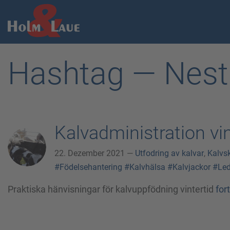
Hashtag — Nest
Kalvadministration vin
22. Dezember 2021 —
Utfodring av kalvar
,
Kalvs
#Födelsehantering
#Kalvhälsa
#Kalvjackor
#Led
Praktiska hänvisningar för kalvuppfödning vintertid
for