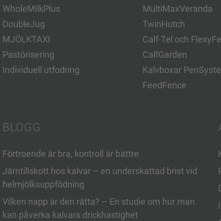
WholeMilkPlus
MultiMaxVeranda
DoubleJug
TwinHutch
MJÖLKTAXI
Calf-Tel och FlexyF
Pastörisering
CalfGarden
Individuell utfodring
Kalvboxar PenSyst
FeedFence
BLOGG
Förtroende är bra, kontroll är bättre
Järntillskott hos kalvar – en underskattad brist vid
helmjölksuppfödning
Vilken napp är den rätta? – En studie om hur man
kan påverka kalvars drickhastighet