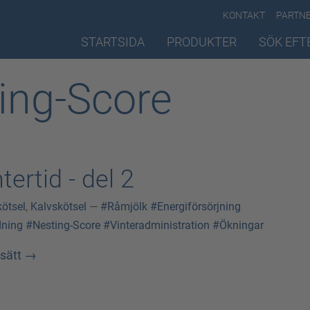
KONTAKT
PARTN
STARTSIDA
PRODUKTER
SÖK EFT
ing-Score
tertid - del 2
kötsel
,
Kalvskötsel
—
#Råmjölk
#Energiförsörjning
ning
#Nesting-Score
#Vinteradministration
#Ökningar
tsätt
→