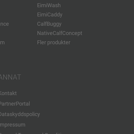
EimiWash
EimiCaddy
ence
CalfBuggy
NativeCalfConcept
em
Fler produkter
ANNAT
Kontakt
PartnerPortal
Dataskyddspolicy
Impressum