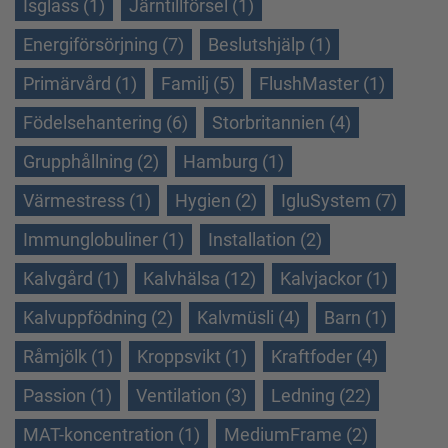
Isglass (1)
Järntillförsel (1)
Energiförsörjning (7)
Beslutshjälp (1)
Primärvård (1)
Familj (5)
FlushMaster (1)
Födelsehantering (6)
Storbritannien (4)
Grupphållning (2)
Hamburg (1)
Värmestress (1)
Hygien (2)
IgluSystem (7)
Immunglobuliner (1)
Installation (2)
Kalvgård (1)
Kalvhälsa (12)
Kalvjackor (1)
Kalvuppfödning (2)
Kalvmüsli (4)
Barn (1)
Råmjölk (1)
Kroppsvikt (1)
Kraftfoder (4)
Passion (1)
Ventilation (3)
Ledning (22)
MAT-koncentration (1)
MediumFrame (2)