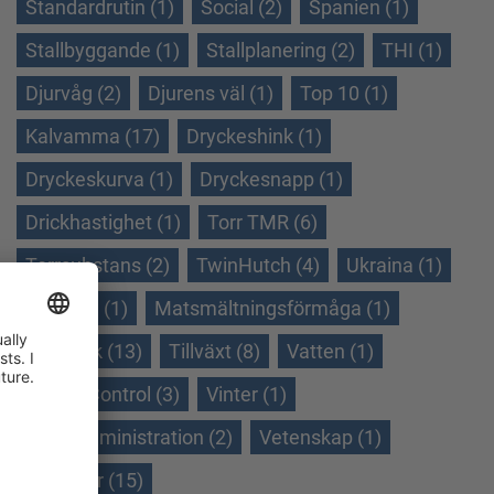
Standardrutin (1)
Social (2)
Spanien (1)
Stallbyggande (1)
Stallplanering (2)
THI (1)
Djurvåg (2)
Djurens väl (1)
Top 10 (1)
Kalvamma (17)
Dryckeshink (1)
Dryckeskurva (1)
Dryckesnapp (1)
Drickhastighet (1)
Torr TMR (6)
Torrsubstans (2)
TwinHutch (4)
Ukraina (1)
Veranda (1)
Matsmältningsförmåga (1)
Helmjölk (13)
Tillväxt (8)
Vatten (1)
WeightControl (3)
Vinter (1)
Vinteradministration (2)
Vetenskap (1)
Ökningar (15)