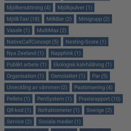
Mjölkersättning (4)
Mjölkpulver (1)
MjölkTaxi (18)
MilkBar (2)
Minigrupp (2)
Vassle (1)
MultiMax (2)
NativeCalfConcept (5)
Nesting-Score (1)
Nya Zeeland (1)
Napphink (1)
Publikt arbete (1)
Ekologisk kalvhållning (1)
Organisation (1)
Osmolalitet (1)
Par (5)
Utveckling av våmmen (2)
Pastörisering (4)
Pellets (1)
PenSystem (1)
Praxisrapport (10)
QR-kod (1)
Refraktometer (1)
Sverige (2)
Service (2)
Sociala medier (1)