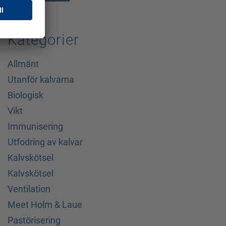
Kategorier
Allmänt
Utanför kalvarna
Biologisk
Vikt
Immunisering
Utfodring av kalvar
Kalvskötsel
Kalvskötsel
Ventilation
Meet Holm & Laue
Pastörisering