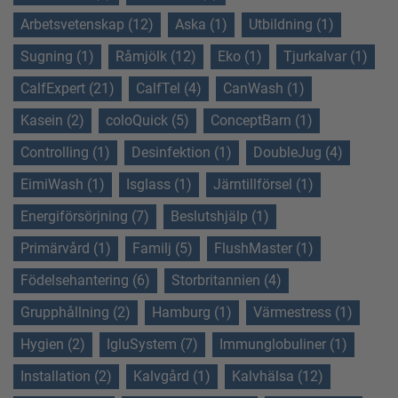
Arbetsvetenskap (12)
Aska (1)
Utbildning (1)
Sugning (1)
Råmjölk (12)
Eko (1)
Tjurkalvar (1)
CalfExpert (21)
CalfTel (4)
CanWash (1)
Kasein (2)
coloQuick (5)
ConceptBarn (1)
Controlling (1)
Desinfektion (1)
DoubleJug (4)
EimiWash (1)
Isglass (1)
Järntillförsel (1)
Energiförsörjning (7)
Beslutshjälp (1)
Primärvård (1)
Familj (5)
FlushMaster (1)
Födelsehantering (6)
Storbritannien (4)
Grupphållning (2)
Hamburg (1)
Värmestress (1)
Hygien (2)
IgluSystem (7)
Immunglobuliner (1)
Installation (2)
Kalvgård (1)
Kalvhälsa (12)