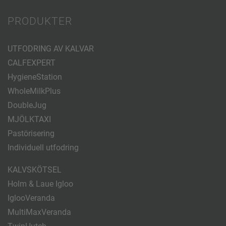
PRODUKTER
UTFODRING AV KALVAR
CALFEXPERT
HygieneStation
WholeMilkPlus
DoubleJug
MJÖLKTAXI
Pastörisering
Individuell utfodring
KALVSKÖTSEL
Holm & Laue Igloo
IglooVeranda
MultiMaxVeranda