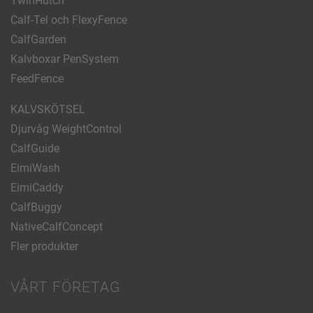
TwinHutch
Calf-Tel och FlexyFence
CalfGarden
Kalvboxar PenSystem
FeedFence
KALVSKÖTSEL
Djurvåg WeightControl
CalfGuide
EimiWash
EimiCaddy
CalfBuggy
NativeCalfConcept
Fler produkter
VÅRT FÖRETAG