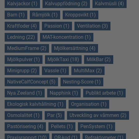
Kalvjackor (1)
Kalvuppfödning (2)
Kalvmüsli (4)
Barn (1)
Råmjölk (1)
Kroppsvikt (1)
Kraftfoder (4)
Passion (1)
Ventilation (3)
Ledning (22)
MAT-koncentration (1)
MediumFrame (2)
Mjölkersättning (4)
Mjölkpulver (1)
MjölkTaxi (18)
MilkBar (2)
Minigrupp (2)
Vassle (1)
MultiMax (2)
NativeCalfConcept (5)
Nesting-Score (1)
Nya Zeeland (1)
Napphink (1)
Publikt arbete (1)
Ekologisk kalvhållning (1)
Organisation (1)
Osmolalitet (1)
Par (5)
Utveckling av våmmen (2)
Pastörisering (4)
Pellets (1)
PenSystem (1)
Praxisrapport (10)
QR-kod (1)
Refraktometer (1)