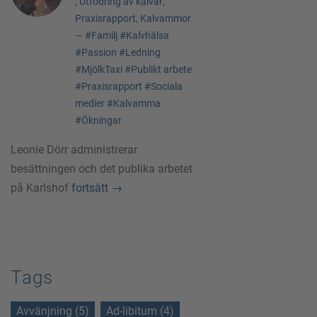
,
Utfodring av kalvar
,
Praxisrapport
,
Kalvammor
—
#Familj
#Kalvhälsa
#Passion
#Ledning
#MjölkTaxi
#Publikt arbete
#Praxisrapport
#Sociala
medier
#Kalvamma
#Ökningar
Leonie Dörr administrerar
besättningen och det publika arbetet
på Karlshof
fortsätt
→
Tags
Avvänjning (5)
Ad-libitum (4)