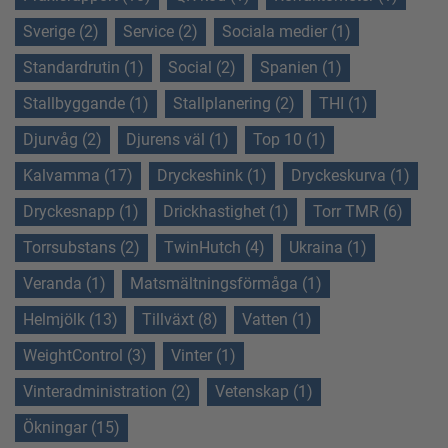
Sverige (2)
Service (2)
Sociala medier (1)
Standardrutin (1)
Social (2)
Spanien (1)
Stallbyggande (1)
Stallplanering (2)
THI (1)
Djurvåg (2)
Djurens väl (1)
Top 10 (1)
Kalvamma (17)
Dryckeshink (1)
Dryckeskurva (1)
Dryckesnapp (1)
Drickhastighet (1)
Torr TMR (6)
Torrsubstans (2)
TwinHutch (4)
Ukraina (1)
Veranda (1)
Matsmältningsförmåga (1)
Helmjölk (13)
Tillväxt (8)
Vatten (1)
WeightControl (3)
Vinter (1)
Vinteradministration (2)
Vetenskap (1)
Ökningar (15)