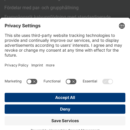
Fördelar med par- och grupphållning
Framgångsrik kalvuppfödning med standardiserade
arbetsrutiner (SOP)
ANNAT
Kontakt
PartnerPortal
Dataskyddspolicy
Impressum
General Terms and Conditions