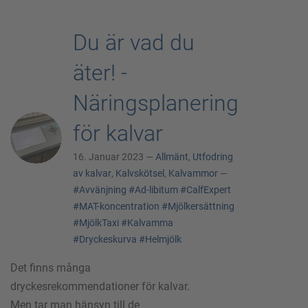
Du är vad du
äter! -
Näringsplanering
för kalvar
16. Januar 2023 —
Allmänt
,
Utfodring
av kalvar
,
Kalvskötsel
,
Kalvammor
—
#Avvänjning
#Ad-libitum
#CalfExpert
#MAT-koncentration
#Mjölkersättning
#MjölkTaxi
#Kalvamma
#Dryckeskurva
#Helmjölk
Det finns många
dryckesrekommendationer för kalvar.
Men tar man hänsyn till de