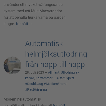
använder ett mycket välfungerande
system med två MultiMaxVerandor,
för att behålla tjurkalvarna på gården
längre.
fortsätt
→
Automatisk
helmjölksutfodring
från napp till napp
28. Juli 2023 —
Allmänt
,
Utfodring av
kalvar
,
Kalvammor
—
#CalfExpert
#DoubleJug
#MediumFrame
#Pastörisering
Modern helautomatisk
helmjölksutfodring i kalvstall
fortsätt