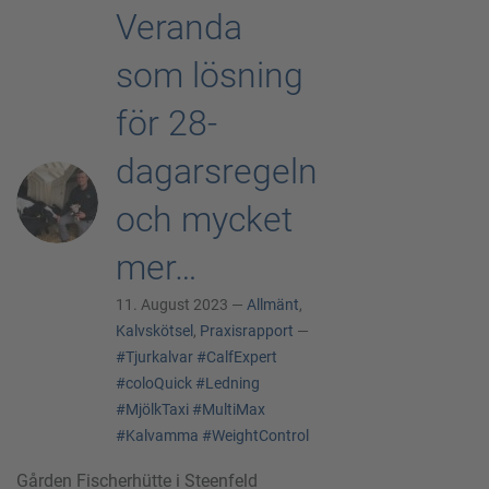
Veranda
som lösning
för 28-
dagarsregeln
och mycket
mer…
11. August 2023 —
Allmänt
,
Kalvskötsel
,
Praxisrapport
—
#Tjurkalvar
#CalfExpert
#coloQuick
#Ledning
#MjölkTaxi
#MultiMax
#Kalvamma
#WeightControl
Gården Fischerhütte i Steenfeld