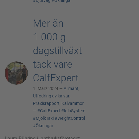
#Djurvåg
#Ökningar
Mer än
1 000 g
dagstillväxt
tack vare
CalfExpert
1. März 2024 —
Allmänt
,
Utfodring av kalvar
,
Praxisrapport
,
Kalvammor
—
#CalfExpert
#IgluSystem
#MjölkTaxi
#WeightControl
#Ökningar
Laura Bühring i lantbruksföretaget