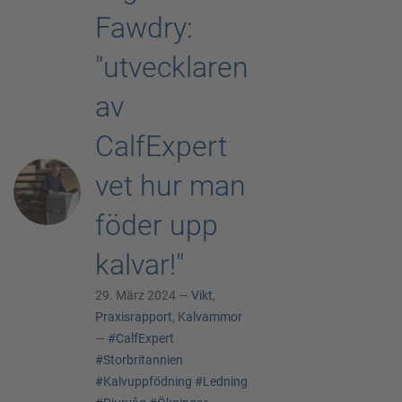
Fawdry:
"utvecklaren
av
CalfExpert
vet hur man
föder upp
kalvar!"
29. März 2024 —
Vikt
,
Praxisrapport
,
Kalvammor
—
#CalfExpert
#Storbritannien
#Kalvuppfödning
#Ledning