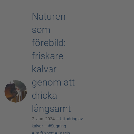
Naturen
som
förebild:
friskare
kalvar
genom att
dricka
långsamt
7. Juni 2024 —
Utfodring av
kalvar
—
#Sugning
#CalfExpert
#Kasein