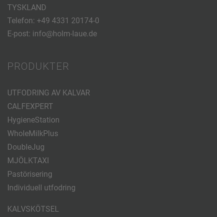
TYSKLAND
Telefon:
+49 4331 20174-0
E-post:
info@holm-laue.de
PRODUKTER
UTFODRING AV KALVAR
CALFEXPERT
HygieneStation
WholeMilkPlus
DoubleJug
MJÖLKTAXI
Pastörisering
Individuell utfodring
KALVSKÖTSEL