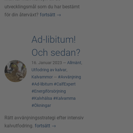
utvecklingsmål som du har bestämt
för din återväxt?
fortsätt
→
Ad-libitum!
Och sedan?
16. Januar 2023 —
Allmänt
,
Utfodring av kalvar
,
Kalvammor
—
#Avvänjning
#Ad-libitum
#CalfExpert
#Energiförsörjning
#Kalvhälsa
#Kalvamma
#Ökningar
Rätt avvänjningsstrategi efter intensiv
kalvutfodring.
fortsätt
→