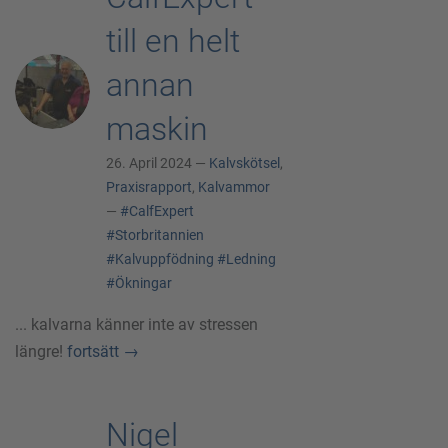
till en helt
annan
maskin
26. April 2024 —
Kalvskötsel
,
Praxisrapport
,
Kalvammor
—
#CalfExpert
#Storbritannien
#Kalvuppfödning
#Ledning
#Ökningar
... kalvarna känner inte av stressen
längre!
fortsätt
→
Nigel