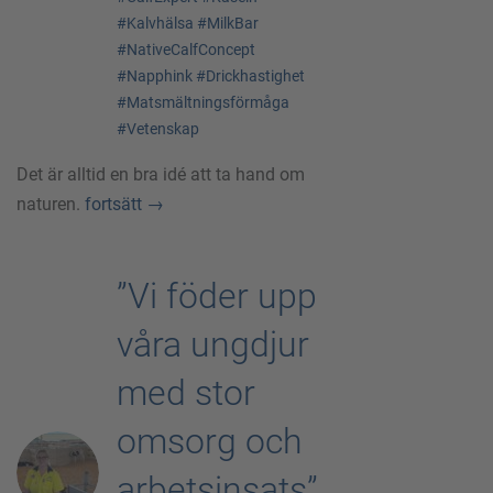
#Kalvhälsa
#MilkBar
#NativeCalfConcept
#Napphink
#Drickhastighet
#Matsmältningsförmåga
#Vetenskap
Det är alltid en bra idé att ta hand om
naturen.
fortsätt
→
”Vi föder upp
våra ungdjur
med stor
omsorg och
arbetsinsats”