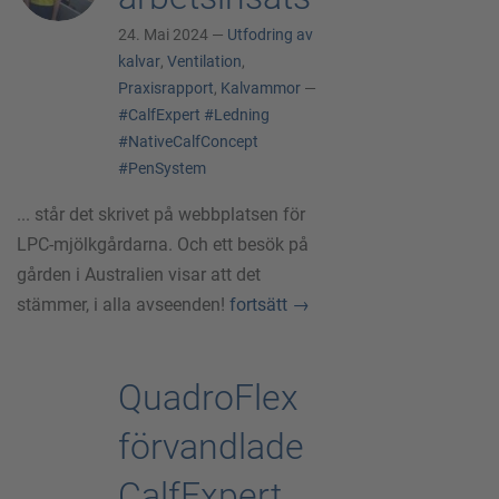
24. Mai 2024 —
Utfodring av
kalvar
,
Ventilation
,
Praxisrapport
,
Kalvammor
—
#CalfExpert
#Ledning
#NativeCalfConcept
#PenSystem
... står det skrivet på webbplatsen för
LPC-mjölkgårdarna. Och ett besök på
gården i Australien visar att det
stämmer, i alla avseenden!
fortsätt
→
QuadroFlex
förvandlade
CalfExpert