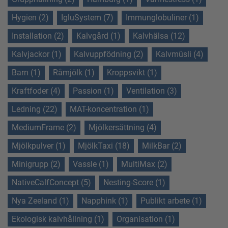
Hygien (2)
IgluSystem (7)
Immunglobuliner (1)
Installation (2)
Kalvgård (1)
Kalvhälsa (12)
Kalvjackor (1)
Kalvuppfödning (2)
Kalvmüsli (4)
Barn (1)
Råmjölk (1)
Kroppsvikt (1)
Kraftfoder (4)
Passion (1)
Ventilation (3)
Ledning (22)
MAT-koncentration (1)
MediumFrame (2)
Mjölkersättning (4)
Mjölkpulver (1)
MjölkTaxi (18)
MilkBar (2)
Minigrupp (2)
Vassle (1)
MultiMax (2)
NativeCalfConcept (5)
Nesting-Score (1)
Nya Zeeland (1)
Napphink (1)
Publikt arbete (1)
Ekologisk kalvhållning (1)
Organisation (1)