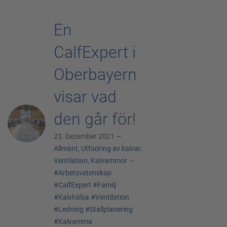
En
CalfExpert i
Oberbayern
visar vad
den går för!
23. Dezember 2021 —
Allmänt
,
Utfodring av kalvar
,
Ventilation
,
Kalvammor
—
#Arbetsvetenskap
#CalfExpert
#Familj
#Kalvhälsa
#Ventilation
#Ledning
#Stallplanering
#Kalvamma