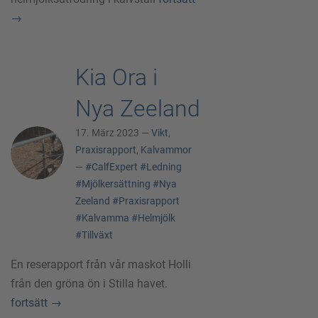
→
Kia Ora i
Nya Zeeland
17. März 2023 —
Vikt
,
Praxisrapport
,
Kalvammor
—
#CalfExpert
#Ledning
#Mjölkersättning
#Nya
Zeeland
#Praxisrapport
#Kalvamma
#Helmjölk
#Tillväxt
En reserapport från vår maskot Holli
från den gröna ön i Stilla havet.
fortsätt
→