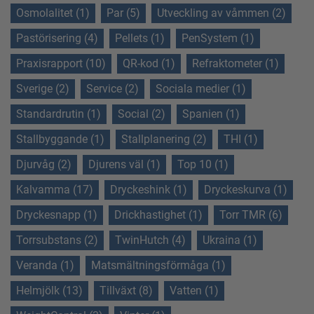
Osmolalitet (1)
Par (5)
Utveckling av våmmen (2)
Pastörisering (4)
Pellets (1)
PenSystem (1)
Praxisrapport (10)
QR-kod (1)
Refraktometer (1)
Sverige (2)
Service (2)
Sociala medier (1)
Standardrutin (1)
Social (2)
Spanien (1)
Stallbyggande (1)
Stallplanering (2)
THI (1)
Djurvåg (2)
Djurens väl (1)
Top 10 (1)
Kalvamma (17)
Dryckeshink (1)
Dryckeskurva (1)
Dryckesnapp (1)
Drickhastighet (1)
Torr TMR (6)
Torrsubstans (2)
TwinHutch (4)
Ukraina (1)
Veranda (1)
Matsmältningsförmåga (1)
Helmjölk (13)
Tillväxt (8)
Vatten (1)