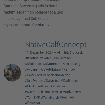
Starbach-Sachsen gläds åt detta
faktum sedan hon började föda upp
sina kalvar med CalfExpert-
dryckesautomat.
fortsätt
→
NativeCalfConcept
11. Dezember 2023 —
Allmänt
,
Biologisk
,
Utfodring av kalvar
,
Kalvskötsel
,
Kalvskötsel
,
Kalvammor
,
TwinHousing
—
#Avvänjning
#Ad-libitum
#Råmjölk
#CalfExpert
#Födelsehantering
#IgluSystem
#Kalvmüsli
#Kraftfoder
#Mjölkersättning
#MjölkTaxi
#NativeCalfConcept
#Par
#Kalvamma
#Torr TMR
#TwinHutch
#Helmjölk
#Ökningar