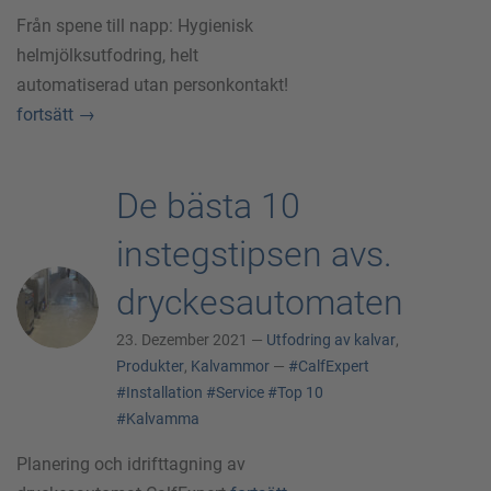
Från spene till napp: Hygienisk
helmjölksutfodring, helt
automatiserad utan personkontakt!
fortsätt
→
De bästa 10
instegstipsen avs.
dryckesautomaten
23. Dezember 2021 —
Utfodring av kalvar
,
Produkter
,
Kalvammor
—
#CalfExpert
#Installation
#Service
#Top 10
#Kalvamma
Planering och idrifttagning av