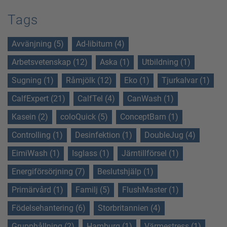
Tags
Avvänjning (5)
Ad-libitum (4)
Arbetsvetenskap (12)
Aska (1)
Utbildning (1)
Sugning (1)
Råmjölk (12)
Eko (1)
Tjurkalvar (1)
CalfExpert (21)
CalfTel (4)
CanWash (1)
Kasein (2)
coloQuick (5)
ConceptBarn (1)
Controlling (1)
Desinfektion (1)
DoubleJug (4)
EimiWash (1)
Isglass (1)
Järntillförsel (1)
Energiförsörjning (7)
Beslutshjälp (1)
Primärvård (1)
Familj (5)
FlushMaster (1)
Födelsehantering (6)
Storbritannien (4)
Grupphållning (2)
Hamburg (1)
Värmestress (1)