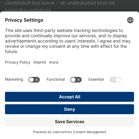
Järntillskott hos kalvar – en underskattad brist vid
helmjölksuppfödning
Vilken napp är den rätta? – En studie om hur man kan
påverka kalvars drickhastighet
Fördelar med par- och grupphållning
Framgångsrik kalvuppfödning med standardiserade
arbetsrutiner (SOP)
ANNAT
Kontakt
PartnerPortal
Dataskyddspolicy
Impressum
General Terms and Conditions