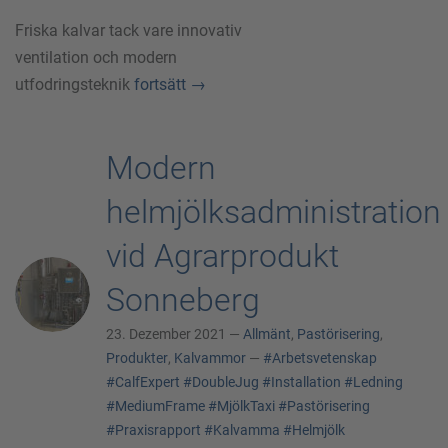
Friska kalvar tack vare innovativ
ventilation och modern
utfodringsteknik
fortsätt
→
Modern
helmjölksadministration
vid Agrarprodukt
Sonneberg
23. Dezember 2021 —
Allmänt
,
Pastörisering
,
Produkter
,
Kalvammor
—
#Arbetsvetenskap
#CalfExpert
#DoubleJug
#Installation
#Ledning
#MediumFrame
#MjölkTaxi
#Pastörisering
#Praxisrapport
#Kalvamma
#Helmjölk