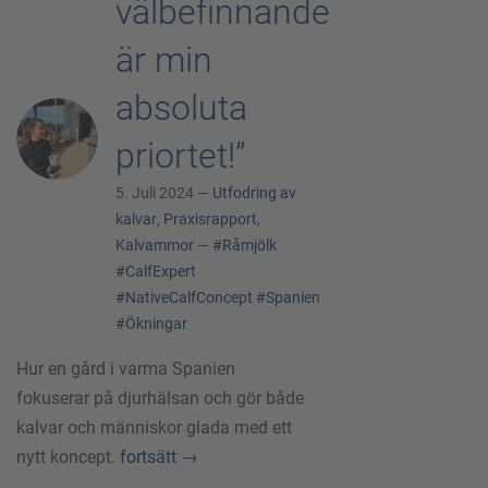
välbefinnande
är min
absoluta
priortet!”
5. Juli 2024 —
Utfodring av
kalvar
,
Praxisrapport
,
Kalvammor
—
#Råmjölk
#CalfExpert
#NativeCalfConcept
#Spanien
#Ökningar
Hur en gård i varma Spanien
fokuserar på djurhälsan och gör både
kalvar och människor glada med ett
nytt koncept.
fortsätt
→