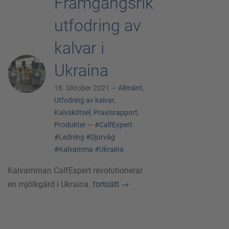
Framgångsrik
utfodring av
kalvar i
Ukraina
18. Oktober 2021 —
Allmänt
,
Utfodring av kalvar
,
Kalvskötsel
,
Praxisrapport
,
Produkter
—
#CalfExpert
#Ledning
#Djurvåg
#Kalvamma
#Ukraina
Kalvamman CalfExpert revolutionerar
en mjölkgård i Ukraina.
fortsätt
→