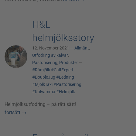
H&L
helmjölksstory
12. November 2021 —
Allmänt
,
Utfodring av kalvar
,
Pastörisering
,
Produkter
—
#Råmjölk
#CalfExpert
#DoubleJug
#Ledning
#MjölkTaxi
#Pastörisering
#Kalvamma
#Helmjölk
Helmjölksutfodring – på rätt sätt!
fortsätt
→