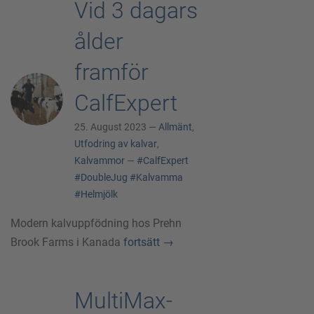
Vid 3 dagars
ålder
framför
CalfExpert
25. August 2023 —
Allmänt
,
Utfodring av kalvar
,
Kalvammor
—
#CalfExpert
#DoubleJug
#Kalvamma
#Helmjölk
Modern kalvuppfödning hos Prehn
Brook Farms i Kanada
fortsätt
→
MultiMax-