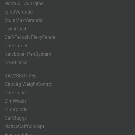
Holm & Laue Igloo
IglooVeranda
MultiMaxVeranda
TwinHutch
Calf-Tel och FlexyFence
CalfGarden
Kalvboxar PenSystem
FeedFence
KALVSKÖTSEL
Djurvåg WeightControl
CalfGuide
EimiWash
EimiCaddy
CalfBuggy
NativeCalfConcept
Fler produkter