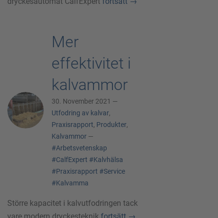
dryckesautomat CalfExpert
fortsätt
→
Mer
effektivitet i
kalvammor
30. November 2021 —
Utfodring av kalvar
,
Praxisrapport
,
Produkter
,
Kalvammor
—
#Arbetsvetenskap
#CalfExpert
#Kalvhälsa
#Praxisrapport
#Service
#Kalvamma
Större kapacitet i kalvutfodringen tack
vare modern dryckesteknik
fortsätt
→