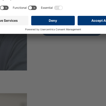
Flavien Fouqué
Belgien, Frankrike, Luxemburg, Ma
E-post till Flavien Fouqué