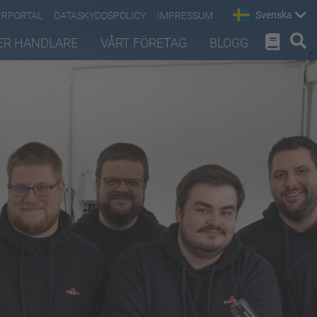
Svenska
ERPORTAL
DATASKYDDSPOLICY
IMPRESSUM
ER HANDLARE
VÅRT FÖRETAG
BLOGG