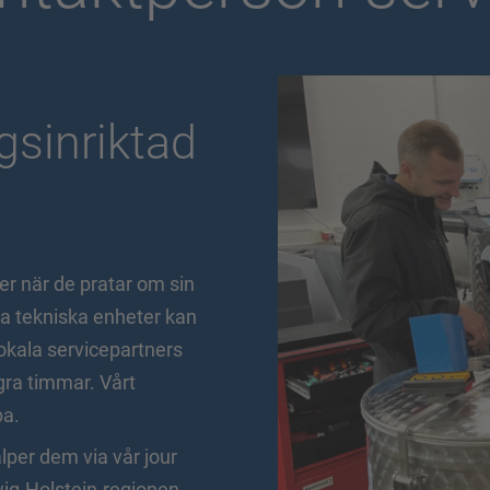
gsinriktad
der när de pratar om sin
la tekniska enheter kan
lokala servicepartners
gra timmar. Vårt
pa.
älper dem via vår jour
wig-Holstein-regionen.