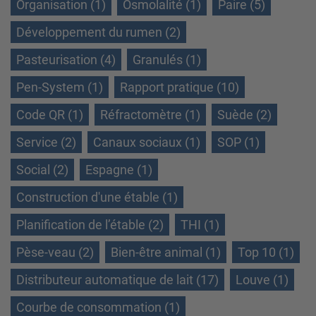
Organisation (1)
Osmolalité (1)
Paire (5)
Développement du rumen (2)
Pasteurisation (4)
Granulés (1)
Pen-System (1)
Rapport pratique (10)
Code QR (1)
Réfractomètre (1)
Suède (2)
Service (2)
Canaux sociaux (1)
SOP (1)
Social (2)
Espagne (1)
Construction d'une étable (1)
Planification de l’étable (2)
THI (1)
Pèse-veau (2)
Bien-être animal (1)
Top 10 (1)
Distributeur automatique de lait (17)
Louve (1)
Courbe de consommation (1)