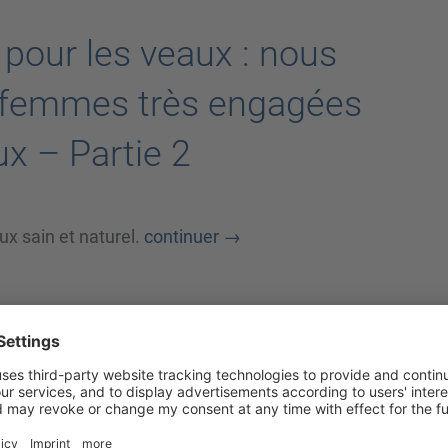
 pour les veaux : nous
s femmes très engagées
ux – Partie 2
x sain et naturel.
continuer
→
 pour les veaux : on a
es très engagées dans
artie 1