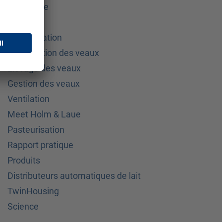
Biologique
Poids
Immunisation
alimentation des veaux
Élevage des veaux
Gestion des veaux
Ventilation
Meet Holm & Laue
Pasteurisation
Rapport pratique
Produits
Distributeurs automatiques de lait
TwinHousing
Science