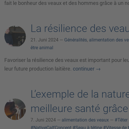
fait le bonheur des veaux et des hommes grâce à un 
La résilience des vea
21. Juni 2024 —
Généralités
,
alimentation des v
être animal
Favoriser la résilience des veaux est important pour l
leur future production laitière.
continuer
→
L’exemple de la natur
meilleure santé grâce
7. Juni 2024 —
alimentation des veaux
—
#Têter
#NativeCalfConcept
#Seau à tétine
#Vitesse de 