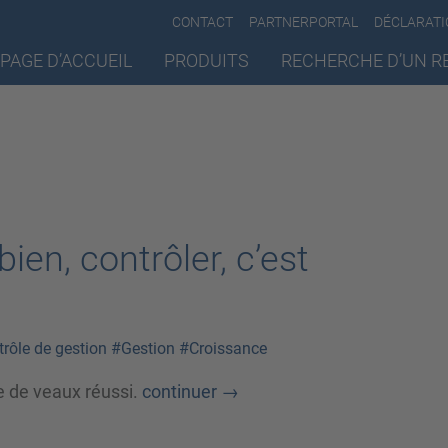
CONTACT
PARTNERPORTAL
DÉCLARATI
PAGE D’ACCUEIL
PRODUITS
RECHERCHE D’UN R
bien, contrôler, c’est
rôle de gestion
#Gestion
#Croissance
e de veaux réussi.
continuer
→