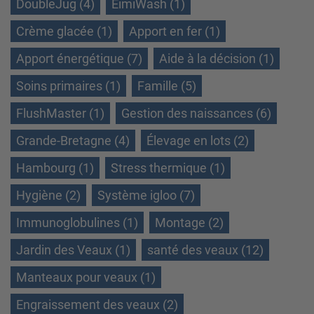
DoubleJug (4)
EimiWash (1)
Crème glacée (1)
Apport en fer (1)
Apport énergétique (7)
Aide à la décision (1)
Soins primaires (1)
Famille (5)
FlushMaster (1)
Gestion des naissances (6)
Grande-Bretagne (4)
Élevage en lots (2)
Hambourg (1)
Stress thermique (1)
Hygiène (2)
Système igloo (7)
Immunoglobulines (1)
Montage (2)
Jardin des Veaux (1)
santé des veaux (12)
Manteaux pour veaux (1)
Engraissement des veaux (2)