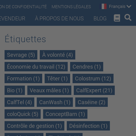
Français
ON DE CONFIDENTIALITÉ
MENTIONS LÉGALES
EVENDEUR
À PROPOS DE NOUS
BLOG
Étiquettes
Sevrage (5)
À volonté (4)
Économie du travail (12)
Cendres (1)
Formation (1)
Têter (1)
Colostrum (12)
Bio (1)
Veaux mâles (1)
CalfExpert (21)
CalfTel (4)
CanWash (1)
Caséine (2)
coloQuick (5)
ConceptBarn (1)
Contrôle de gestion (1)
Désinfection (1)