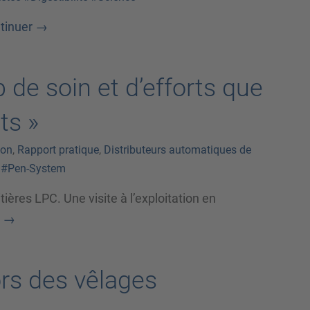
tinuer
→
 de soin et d’efforts que
ts »
ion
,
Rapport pratique
,
Distributeurs automatiques de
#Pen-System
itières LPC. Une visite à l’exploitation en
→
ors des vêlages