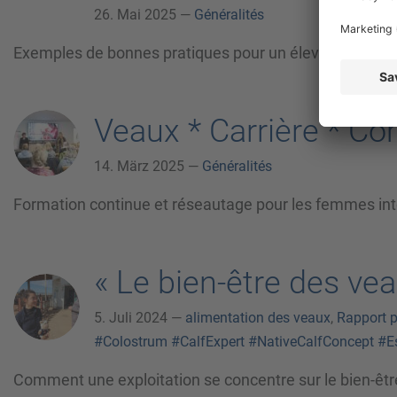
26. Mai 2025 —
Généralités
Exemples de bonnes pratiques pour un élevage de veau
Veaux * Carrière * C
14. März 2025 —
Généralités
Formation continue et réseautage pour les femmes int
« Le bien-être des vea
5. Juli 2024 —
alimentation des veaux
,
Rapport p
#Colostrum
#CalfExpert
#NativeCalfConcept
#E
Comment une exploitation se concentre sur le bien-êtr