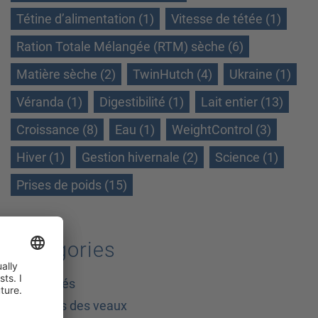
Tétine d’alimentation (1)
Vitesse de tétée (1)
Ration Totale Mélangée (RTM) sèche (6)
Matière sèche (2)
TwinHutch (4)
Ukraine (1)
Véranda (1)
Digestibilité (1)
Lait entier (13)
Croissance (8)
Eau (1)
WeightControl (3)
Hiver (1)
Gestion hivernale (2)
Science (1)
Prises de poids (15)
Catégories
Généralités
En dehors des veaux