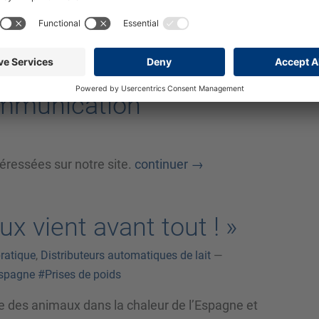
x sain et naturel.
continuer
→
ommunication
éressées sur notre site.
continuer
→
ux vient avant tout ! »
ratique
,
Distributeurs automatiques de lait
—
spagne
#Prises de poids
e des animaux dans la chaleur de l’Espagne et