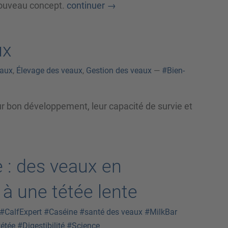
nouveau concept.
continuer
→
ux
eaux
,
Élevage des veaux
,
Gestion des veaux
—
#Bien-
eur bon développement, leur capacité de survie et
e : des veaux en
 à une tétée lente
#CalfExpert
#Caséine
#santé des veaux
#MilkBar
tétée
#Digestibilité
#Science