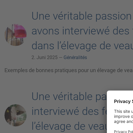
Une véritable passion
avons interviewé de
dans l’élevage de vea
2. Juni 2025 —
Généralités
Exemples de bonnes pratiques pour un élevage de veau
Une véritable passion
interviewé des femm
l’élevage de veaux – P