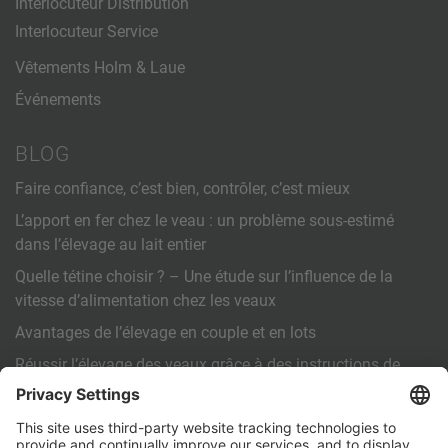
Interlocuteur Distribution
Interlocuteur Service
Vêtements Holm & Laue
Événements
BLOG
Faire confiance, c’est bien, contrôler, c’est mieux
L’apport en fer chez le veau : un problème sous-estimé
dans l’élevage au lait entier
Quelle tétine choisir ? – Une étude sur l’influence de la
vitesse d’alimentation chez les veaux
Avantages de l’élevage en couple et en lots
Réussir l’élevage des veaux grâce à des instructions de
travail standardisées (SOP)