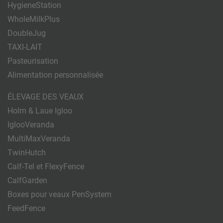
HygieneStation
WholeMilkPlus
DoubleJug
TAXI-LAIT
Pasteurisation
Alimentation personnalisée
ÉLEVAGE DES VEAUX
Holm & Laue Igloo
IglooVeranda
MultiMaxVeranda
TwinHutch
Calf-Tel et FlexyFence
CalfGarden
Boxes pour veaux PenSystem
FeedFence