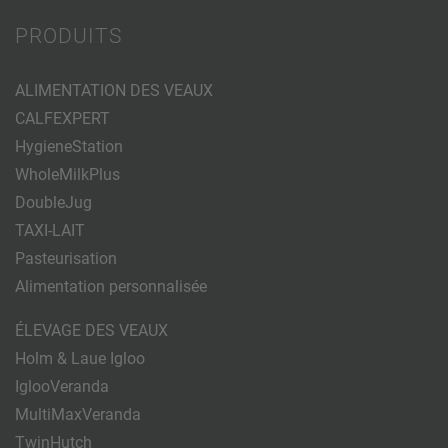
PRODUITS
ALIMENTATION DES VEAUX
CALFEXPERT
HygieneStation
WholeMilkPlus
DoubleJug
TAXI-LAIT
Pasteurisation
Alimentation personnalisée
ÉLEVAGE DES VEAUX
Holm & Laue Igloo
IglooVeranda
MultiMaxVeranda
TwinHutch