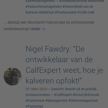
Kalvermanagement
—
#Arbeidseconomie
#Biestmelk
#Geboortemanagement
#Gezondheid van de
kalveren
#MelkTaxi
#Pasteurisatie
#Volle melk
... dankzij een doordacht fokconcept en professionele
ondersteuning!
verder
→
Nigel Fawdry: “De
ontwikkelaar van de
CalfExpert weet, hoe je
kalveren opfokt!”
29. März 2024 —
Gewicht
,
Bericht uit de praktijk
,
Drinkautomaten
—
#CalfExpert
#Groot-Brittannië
#Kalvermest
#Management
#Dierenweegschaal
#Toenames