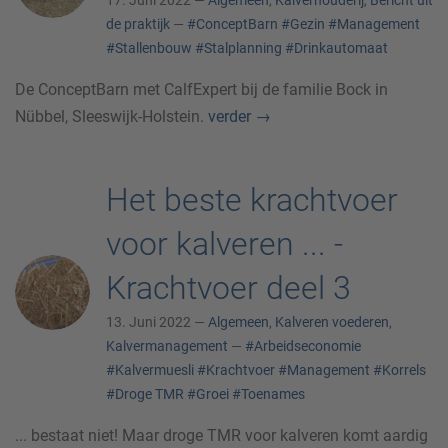
17. Juni 2022 —
Algemeen
,
Kalverhouderij
,
Bericht uit
de praktijk
—
#ConceptBarn
#Gezin
#Management
#Stallenbouw
#Stalplanning
#Drinkautomaat
De ConceptBarn met CalfExpert bij de familie Bock in
Nübbel, Sleeswijk-Holstein.
verder
→
Het beste krachtvoer
voor kalveren ... -
Krachtvoer deel 3
13. Juni 2022 —
Algemeen
,
Kalveren voederen
,
Kalvermanagement
—
#Arbeidseconomie
#Kalvermuesli
#Krachtvoer
#Management
#Korrels
#Droge TMR
#Groei
#Toenames
... bestaat niet! Maar droge TMR voor kalveren komt aardig