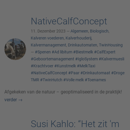
NativeCalfConcept
11. Dezember 2023 —
Algemeen
,
Biologisch
,
Kalveren voederen
,
Kalverhouderij
,
Kalvermanagement
,
Drinkautomaten
,
TwinHousing
—
#Spenen
#Ad libitum
#Biestmelk
#CalfExpert
#Geboortemanagement
#IgloSystem
#Kalvermuesli
#Krachtvoer
#Kunstmelk
#MelkTaxi
#NativeCalfConcept
#Paar
#Drinkautomaat
#Droge
TMR
#TwinHutch
#Volle melk
#Toenames
Afgekeken van de natuur – geoptimaliseerd in de praktijk!
verder
→
Susi Kahlo: “Het zit 'm