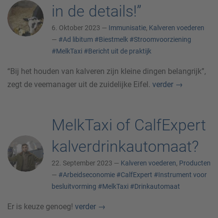
in de details!”
6. Oktober 2023 —
Immunisatie
,
Kalveren voederen
—
#Ad libitum
#Biestmelk
#Stroomvoorziening
#MelkTaxi
#Bericht uit de praktijk
“Bij het houden van kalveren zijn kleine dingen belangrijk”,
zegt de veemanager uit de zuidelijke Eifel.
verder
→
MelkTaxi of CalfExpert
kalverdrinkautomaat?
22. September 2023 —
Kalveren voederen
,
Producten
—
#Arbeidseconomie
#CalfExpert
#Instrument voor
besluitvorming
#MelkTaxi
#Drinkautomaat
Er is keuze genoeg!
verder
→