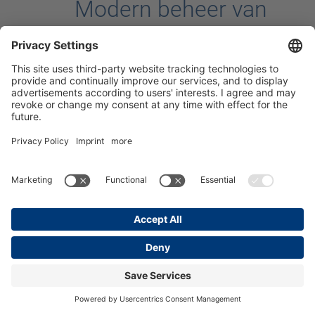
Modern beheer van
volle melk bij
Agroprodukt
Sonneberg
23. Dezember 2021 —
Algemeen
,
Pasteurisatie
,
Producten
,
Drinkautomaten
—
#Arbeidseconomie
#CalfExpert
#DoubleJug
#Installatie
#Management
#MediumFrame
#MelkTaxi
#Pasteurisatie
#Bericht
uit de praktijk
#Drinkautomaat
#Volle melk
Van de uier naar de speen: Hygiënisch volle melk voeren,
volledig geautomatiseerd zonder persoonlijk contact!
verder
→