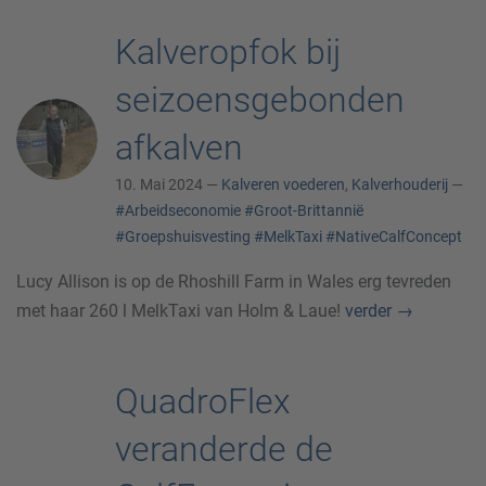
Kalveropfok bij
seizoensgebonden
afkalven
10. Mai 2024 —
Kalveren voederen
,
Kalverhouderij
—
#Arbeidseconomie
#Groot-Brittannië
#Groepshuisvesting
#MelkTaxi
#NativeCalfConcept
Lucy Allison is op de Rhoshill Farm in Wales erg tevreden
met haar 260 l MelkTaxi van Holm & Laue!
verder
→
QuadroFlex
veranderde de