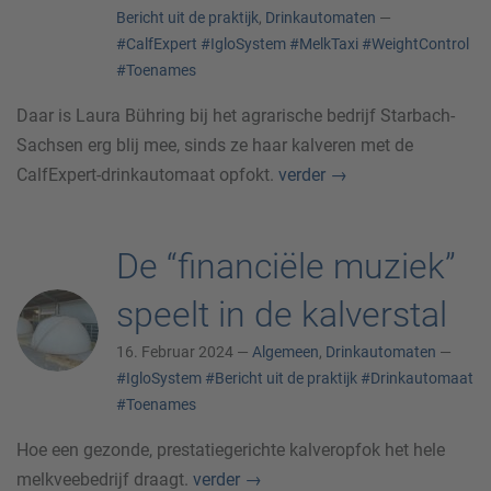
Bericht uit de praktijk
,
Drinkautomaten
—
#CalfExpert
#IgloSystem
#MelkTaxi
#WeightControl
#Toenames
Daar is Laura Bühring bij het agrarische bedrijf Starbach-
Sachsen erg blij mee, sinds ze haar kalveren met de
CalfExpert-drinkautomaat opfokt.
verder
→
De “financiële muziek”
speelt in de kalverstal
16. Februar 2024 —
Algemeen
,
Drinkautomaten
—
#IgloSystem
#Bericht uit de praktijk
#Drinkautomaat
#Toenames
Hoe een gezonde, prestatiegerichte kalveropfok het hele
melkveebedrijf draagt.
verder
→