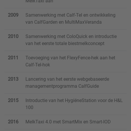
MelkTaxi aan
2009
Samenwerking met Calf-Tel en ontwikkeling
van CalfGarden en MultiMaxVeranda
2010
Samenwerking met ColoQuick en introductie
van het eerste totale biestmelkconcept
2011
Toevoeging van het FlexyFence-hek aan het
Calf-Tel-hok
2013
Lancering van het eerste webgebaseerde
managementprogramma CalfGuide
2015
Introductie van het HygiëneStation voor de H&L
100
2016
MelkTaxi 4.0 met SmartMix en Smart-IOD