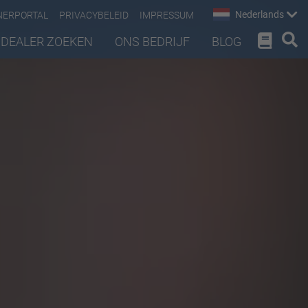
Nederlands
NERPORTAL
PRIVACYBELEID
IMPRESSUM
DEALER ZOEKEN
ONS BEDRIJF
BLOG