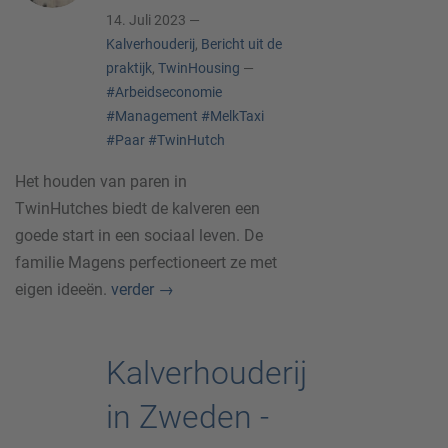
14. Juli 2023 —
Kalverhouderij
,
Bericht uit de
praktijk
,
TwinHousing
—
#Arbeidseconomie
#Management
#MelkTaxi
#Paar
#TwinHutch
Het houden van paren in
TwinHutches biedt de kalveren een
goede start in een sociaal leven. De
familie Magens perfectioneert ze met
eigen ideeën.
verder
→
Kalverhouderij
in Zweden -