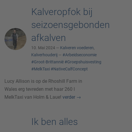
Kalveropfok bij
seizoensgebonden
afkalven
10. Mai 2024 —
Kalveren voederen
,
Kalverhouderij
—
#Arbeidseconomie
#Groot-Brittannië
#Groepshuisvesting
#MelkTaxi
#NativeCalfConcept
Lucy Allison is op de Rhoshill Farm in
Wales erg tevreden met haar 260 l
MelkTaxi van Holm & Laue!
verder
→
Ik ben alles