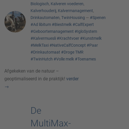
Biologisch
,
Kalveren voederen
,
Kalverhouderij
,
Kalvermanagement
,
Drinkautomaten
,
TwinHousing
—
#Spenen
#Ad libitum
#Biestmelk
#CalfExpert
#Geboortemanagement
#IgloSystem
#Kalvermuesli
#Krachtvoer
#Kunstmelk
#MelkTaxi
#NativeCalfConcept
#Paar
#Drinkautomaat
#Droge TMR
#TwinHutch
#Volle melk
#Toenames
Afgekeken van de natuur –
geoptimaliseerd in de praktijk!
verder
→
De
MultiMax-