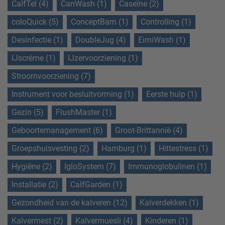
CalfTel (4)
CanWash (1)
Caseïne (2)
coloQuick (5)
ConceptBarn (1)
Controlling (1)
Desinfectie (1)
DoubleJug (4)
EimiWash (1)
IJscrème (1)
IJzervoorziening (1)
Stroomvoorziening (7)
Instrument voor besluitvorming (1)
Eerste hulp (1)
Gezin (5)
FlushMaster (1)
Geboortemanagement (6)
Groot-Brittannië (4)
Groepshuisvesting (2)
Hamburg (1)
Hittestress (1)
Hygiëne (2)
IgloSystem (7)
Immunoglobulinen (1)
Installatie (2)
CalfGarden (1)
Gezondheid van de kalveren (12)
Kalverdekken (1)
Kalvermest (2)
Kalvermuesli (4)
Kinderen (1)