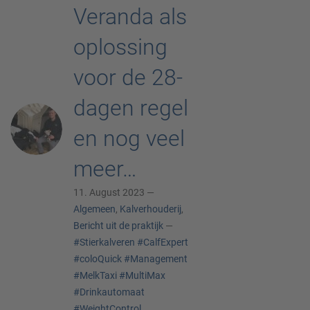
Veranda als
oplossing
voor de 28-
dagen regel
en nog veel
meer…
11. August 2023 —
Algemeen
,
Kalverhouderij
,
Bericht uit de praktijk
—
#Stierkalveren
#CalfExpert
#coloQuick
#Management
#MelkTaxi
#MultiMax
#Drinkautomaat
#WeightControl