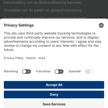
beïnvloeding van de drinksnelheid bij kalveren
Voordelen van de paren- en groepshuisvesting
Succesvolle kalveropfok met gestandaardiseerde
arbeidsinstructies (SOP)
OVERIGE
Contact
PartnerPortal
Privacybeleid
Impressum
General Terms and Conditions