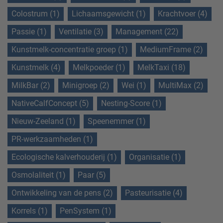
Colostrum (1)
Lichaamsgewicht (1)
Krachtvoer (4)
Passie (1)
Ventilatie (3)
Management (22)
Kunstmelk-concentratie groep (1)
MediumFrame (2)
Kunstmelk (4)
Melkpoeder (1)
MelkTaxi (18)
MilkBar (2)
Minigroep (2)
Wei (1)
MultiMax (2)
NativeCalfConcept (5)
Nesting-Score (1)
Nieuw-Zeeland (1)
Speenemmer (1)
PR-werkzaamheden (1)
Ecologische kalverhouderij (1)
Organisatie (1)
Osmolaliteit (1)
Paar (5)
Ontwikkeling van de pens (2)
Pasteurisatie (4)
Korrels (1)
PenSystem (1)