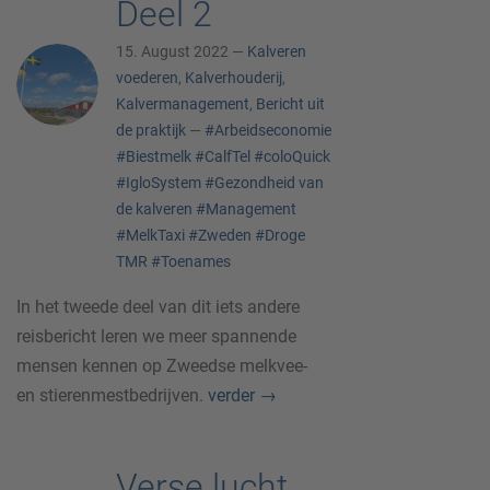
Deel 2
15. August 2022 —
Kalveren
voederen
,
Kalverhouderij
,
Kalvermanagement
,
Bericht uit
de praktijk
—
#Arbeidseconomie
#Biestmelk
#CalfTel
#coloQuick
#IgloSystem
#Gezondheid van
de kalveren
#Management
#MelkTaxi
#Zweden
#Droge
TMR
#Toenames
In het tweede deel van dit iets andere
reisbericht leren we meer spannende
mensen kennen op Zweedse melkvee-
en stierenmestbedrijven.
verder
→
Verse lucht