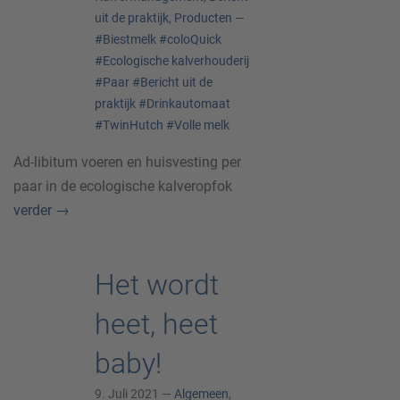
uit de praktijk
,
Producten
—
#Biestmelk
#coloQuick
#Ecologische kalverhouderij
#Paar
#Bericht uit de
praktijk
#Drinkautomaat
#TwinHutch
#Volle melk
Ad-libitum voeren en huisvesting per
paar in de ecologische kalveropfok
verder
→
Het wordt
heet, heet
baby!
9. Juli 2021 —
Algemeen
,