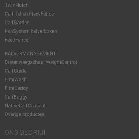
TwinHutch
Calf-Tel en FlexyFence
CalfGarden
PenSystem kalverboxen
FeedFence
KALVERMANAGEMENT
Dierenweegschaal WeightControl
CalfGuide
EimiWash
EimiCaddy
CalfBuggy
NativeCalfConcept
Overige producten
ONS BEDRIJF