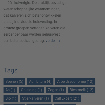
in één kalveriglo. De praktijk bevestigt
wetenschappelijke waarnemingen,
dat kalveren zich beter ontwikkelen
als bij individuele huisvesting. In
grotere groepen vertonen kalveren die
eerder per paar werden gehuisvest
een beter sociaal gedrag.
verder
→
Tags
Spenen (5)
Ad libitum (4)
Arbeidseconomie (12)
As (1)
Opleiding (1)
Zogen (1)
Biestmelk (12)
Bio (1)
Stierkalveren (1)
CalfExpert (21)