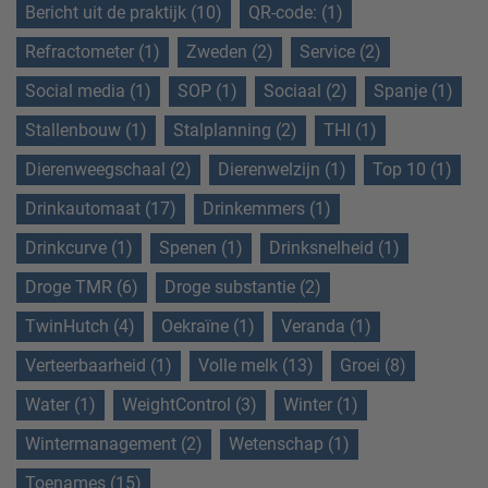
Bericht uit de praktijk (10)
QR-code: (1)
Refractometer (1)
Zweden (2)
Service (2)
Social media (1)
SOP (1)
Sociaal (2)
Spanje (1)
Stallenbouw (1)
Stalplanning (2)
THI (1)
Dierenweegschaal (2)
Dierenwelzijn (1)
Top 10 (1)
Drinkautomaat (17)
Drinkemmers (1)
Drinkcurve (1)
Spenen (1)
Drinksnelheid (1)
Droge TMR (6)
Droge substantie (2)
TwinHutch (4)
Oekraïne (1)
Veranda (1)
Verteerbaarheid (1)
Volle melk (13)
Groei (8)
Water (1)
WeightControl (3)
Winter (1)
Wintermanagement (2)
Wetenschap (1)
Toenames (15)