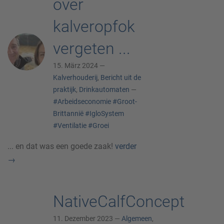
over
kalveropfok
vergeten ...
15. März 2024 —
Kalverhouderij
,
Bericht uit de
praktijk
,
Drinkautomaten
—
#Arbeidseconomie
#Groot-
Brittannië
#IgloSystem
#Ventilatie
#Groei
... en dat was een goede zaak!
verder
→
NativeCalfConcept
11. Dezember 2023 —
Algemeen
,