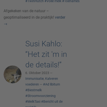
#TwinHutch
#Volle melk
#Toenames
Afgekeken van de natuur –
geoptimaliseerd in de praktijk!
verder
→
Susi Kahlo:
“Het zit 'm in
de details!”
6. Oktober 2023 —
Immunisatie
,
Kalveren
voederen
—
#Ad libitum
#Biestmelk
#Stroomvoorziening
#MelkTaxi
#Bericht uit de