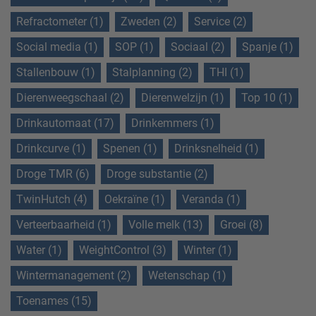
Refractometer (1)
Zweden (2)
Service (2)
Social media (1)
SOP (1)
Sociaal (2)
Spanje (1)
Stallenbouw (1)
Stalplanning (2)
THI (1)
Dierenweegschaal (2)
Dierenwelzijn (1)
Top 10 (1)
Drinkautomaat (17)
Drinkemmers (1)
Drinkcurve (1)
Spenen (1)
Drinksnelheid (1)
Droge TMR (6)
Droge substantie (2)
TwinHutch (4)
Oekraïne (1)
Veranda (1)
Verteerbaarheid (1)
Volle melk (13)
Groei (8)
Water (1)
WeightControl (3)
Winter (1)
Wintermanagement (2)
Wetenschap (1)
Toenames (15)