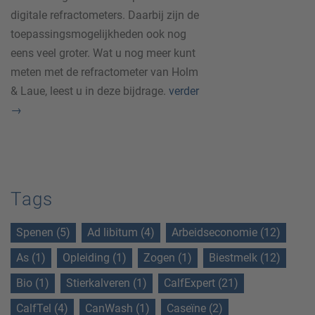
digitale refractometers. Daarbij zijn de
toepassingsmogelijkheden ook nog
eens veel groter. Wat u nog meer kunt
meten met de refractometer van Holm
& Laue, leest u in deze bijdrage.
verder
→
Tags
Spenen (5)
Ad libitum (4)
Arbeidseconomie (12)
As (1)
Opleiding (1)
Zogen (1)
Biestmelk (12)
Bio (1)
Stierkalveren (1)
CalfExpert (21)
CalfTel (4)
CanWash (1)
Caseïne (2)