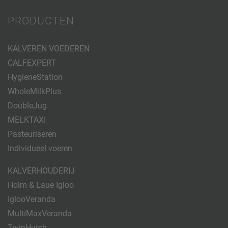
PRODUCTEN
KALVEREN VOEDEREN
CALFEXPERT
HygieneStation
WholeMilkPlus
DoubleJug
MELKTAXI
Pasteuriseren
Individueel voeren
KALVERHOUDERIJ
Holm & Laue Igloo
IglooVeranda
MultiMaxVeranda
TwinHutch