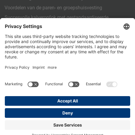
Voordelen van de paren- en groepshuisvesting
Succesvolle kalveropfok met gestandaardiseerde
arbeidsinstructies (SOP)
OVERIGE
Contact
PartnerPortal
Privacybeleid
Impressum
General Terms and Conditions