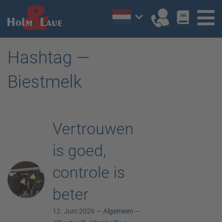
Hashtag —
Biestmelk
Vertrouwen
is goed,
controle is
beter
12. Juni 2026 —
Algemeen
—