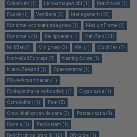
Colostrum (1)
Lichaamsgewicht (1)
Krachtvoer (4)
Passie (1)
Ventilatie (3)
Management (22)
Kunstmelk-concentratie groep (1)
MediumFrame (2)
Kunstmelk (4)
Melkpoeder (1)
MelkTaxi (18)
MilkBar (2)
Minigroep (2)
Wei (1)
MultiMax (2)
NativeCalfConcept (5)
Nesting-Score (1)
Nieuw-Zeeland (1)
Speenemmer (1)
PR-werkzaamheden (1)
Ecologische kalverhouderij (1)
Organisatie (1)
Osmolaliteit (1)
Paar (5)
Ontwikkeling van de pens (2)
Pasteurisatie (4)
Korrels (1)
PenSystem (1)
Bericht uit de praktijk (10)
QR-code: (1)