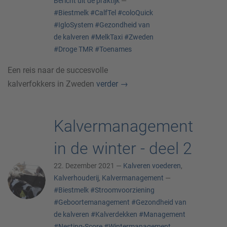
Bericht uit de praktijk
—
#Biestmelk
#CalfTel
#coloQuick
#IgloSystem
#Gezondheid van
de kalveren
#MelkTaxi
#Zweden
#Droge TMR
#Toenames
Een reis naar de succesvolle
kalverfokkers in Zweden
verder
→
Kalvermanagement
in de winter - deel 2
22. Dezember 2021 —
Kalveren voederen
,
Kalverhouderij
,
Kalvermanagement
—
#Biestmelk
#Stroomvoorziening
#Geboortemanagement
#Gezondheid van
de kalveren
#Kalverdekken
#Management
#Nesting-Score
#Wintermanagement