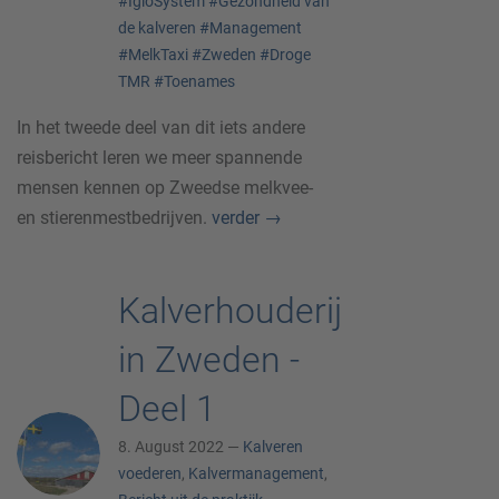
#IgloSystem
#Gezondheid van
de kalveren
#Management
#MelkTaxi
#Zweden
#Droge
TMR
#Toenames
In het tweede deel van dit iets andere
reisbericht leren we meer spannende
mensen kennen op Zweedse melkvee-
en stierenmestbedrijven.
verder
→
Kalverhouderij
in Zweden -
Deel 1
8. August 2022 —
Kalveren
voederen
,
Kalvermanagement
,