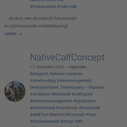
#Pasteurisatie
#Volle melk
... dankzij een doordacht fokconcept
en professionele ondersteuning!
verder
→
NativeCalfConcept
11. Dezember 2023 —
Algemeen
,
Biologisch
,
Kalveren voederen
,
Kalverhouderij
,
Kalvermanagement
,
Drinkautomaten
,
TwinHousing
—
#Spenen
#Ad libitum
#Biestmelk
#CalfExpert
#Geboortemanagement
#IgloSystem
#Kalvermuesli
#Krachtvoer
#Kunstmelk
#MelkTaxi
#NativeCalfConcept
#Paar
#Drinkautomaat
#Droge TMR