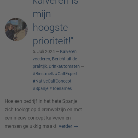
kalveren is
mijn
hoogste
prioriteit!"
5. Juli 2024 —
Kalveren
voederen
,
Bericht uit de
praktijk
,
Drinkautomaten
—
#Biestmelk
#CalfExpert
#NativeCalfConcept
#Spanje
#Toenames
Hoe een bedrijf in het hete Spanje
zich toelegt op dierenwelzijn en met
een nieuw concept kalveren en
mensen gelukkig maakt.
verder
→