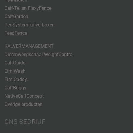
Calf-Tel en FlexyFence
CalfGarden
PenSystem kalverboxen
FeedFence
KALVERMANAGEMENT
Dierenweegschaal WeightControl
CalfGuide
EimiWash
EimiCaddy
CalfBuggy
NativeCalfConcept
Overige producten
ONS BEDRIJF