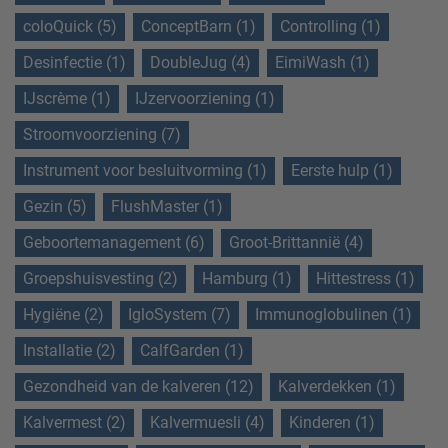
coloQuick (5)
ConceptBarn (1)
Controlling (1)
Desinfectie (1)
DoubleJug (4)
EimiWash (1)
IJscrème (1)
IJzervoorziening (1)
Stroomvoorziening (7)
Instrument voor besluitvorming (1)
Eerste hulp (1)
Gezin (5)
FlushMaster (1)
Geboortemanagement (6)
Groot-Brittannië (4)
Groepshuisvesting (2)
Hamburg (1)
Hittestress (1)
Hygiëne (2)
IgloSystem (7)
Immunoglobulinen (1)
Installatie (2)
CalfGarden (1)
Gezondheid van de kalveren (12)
Kalverdekken (1)
Kalvermest (2)
Kalvermuesli (4)
Kinderen (1)