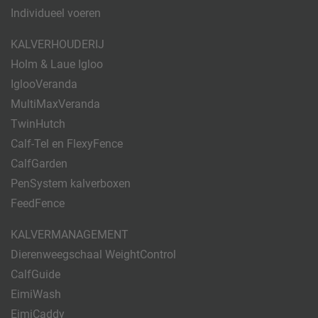
Individueel voeren
KALVERHOUDERIJ
Holm & Laue Igloo
IglooVeranda
MultiMaxVeranda
TwinHutch
Calf-Tel en FlexyFence
CalfGarden
PenSystem kalverboxen
FeedFence
KALVERMANAGEMENT
Dierenweegschaal WeightControl
CalfGuide
EimiWash
EimiCaddy