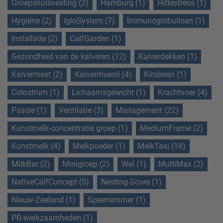
Groepshuisvesting (2)
Hamburg (1)
Hittestress (1)
Hygiëne (2)
IgloSystem (7)
Immunoglobulinen (1)
Installatie (2)
CalfGarden (1)
Gezondheid van de kalveren (12)
Kalverdekken (1)
Kalvermest (2)
Kalvermuesli (4)
Kinderen (1)
Colostrum (1)
Lichaamsgewicht (1)
Krachtvoer (4)
Passie (1)
Ventilatie (3)
Management (22)
Kunstmelk-concentratie groep (1)
MediumFrame (2)
Kunstmelk (4)
Melkpoeder (1)
MelkTaxi (18)
MilkBar (2)
Minigroep (2)
Wei (1)
MultiMax (2)
NativeCalfConcept (5)
Nesting-Score (1)
Nieuw-Zeeland (1)
Speenemmer (1)
PR-werkzaamheden (1)