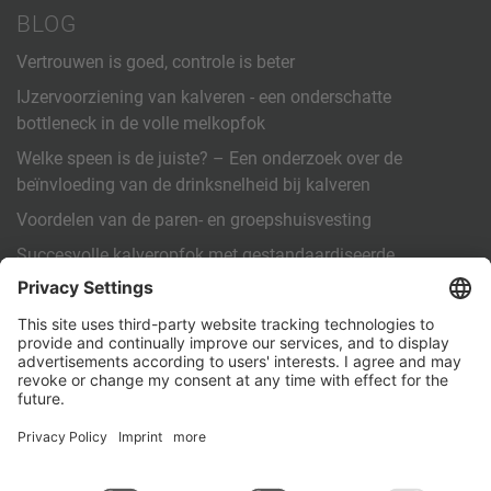
BLOG
Vertrouwen is goed, controle is beter
IJzervoorziening van kalveren - een onderschatte
bottleneck in de volle melkopfok
Welke speen is de juiste? – Een onderzoek over de
beïnvloeding van de drinksnelheid bij kalveren
Voordelen van de paren- en groepshuisvesting
Succesvolle kalveropfok met gestandaardiseerde
arbeidsinstructies (SOP)
OVERIGE
Contact
PartnerPortal
Privacybeleid