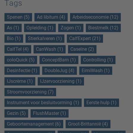
Tags
Spenen (5)
Ad libitum (4)
Arbeidseconomie (12)
As (1)
Opleiding (1)
Zogen (1)
Biestmelk (12)
Bio (1)
Stierkalveren (1)
CalfExpert (21)
CalfTel (4)
CanWash (1)
Caseïne (2)
coloQuick (5)
ConceptBarn (1)
Controlling (1)
Desinfectie (1)
DoubleJug (4)
EimiWash (1)
IJscrème (1)
IJzervoorziening (1)
Stroomvoorziening (7)
Instrument voor besluitvorming (1)
Eerste hulp (1)
Gezin (5)
FlushMaster (1)
Geboortemanagement (6)
Groot-Brittannië (4)