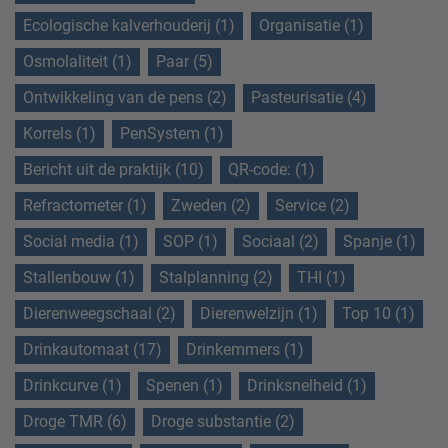
Ecologische kalverhouderij (1)
Organisatie (1)
Osmolaliteit (1)
Paar (5)
Ontwikkeling van de pens (2)
Pasteurisatie (4)
Korrels (1)
PenSystem (1)
Bericht uit de praktijk (10)
QR-code: (1)
Refractometer (1)
Zweden (2)
Service (2)
Social media (1)
SOP (1)
Sociaal (2)
Spanje (1)
Stallenbouw (1)
Stalplanning (2)
THI (1)
Dierenweegschaal (2)
Dierenwelzijn (1)
Top 10 (1)
Drinkautomaat (17)
Drinkemmers (1)
Drinkcurve (1)
Spenen (1)
Drinksnelheid (1)
Droge TMR (6)
Droge substantie (2)