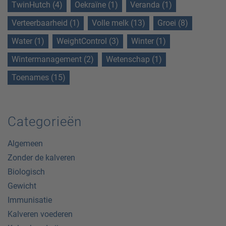
TwinHutch (4)
Oekraïne (1)
Veranda (1)
Verteerbaarheid (1)
Volle melk (13)
Groei (8)
Water (1)
WeightControl (3)
Winter (1)
Wintermanagement (2)
Wetenschap (1)
Toenames (15)
Categorieën
Algemeen
Zonder de kalveren
Biologisch
Gewicht
Immunisatie
Kalveren voederen