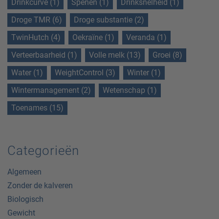
Drinkcurve (1)
Spenen (1)
Drinksnelheid (1)
Droge TMR (6)
Droge substantie (2)
TwinHutch (4)
Oekraïne (1)
Veranda (1)
Verteerbaarheid (1)
Volle melk (13)
Groei (8)
Water (1)
WeightControl (3)
Winter (1)
Wintermanagement (2)
Wetenschap (1)
Toenames (15)
Categorieën
Algemeen
Zonder de kalveren
Biologisch
Gewicht