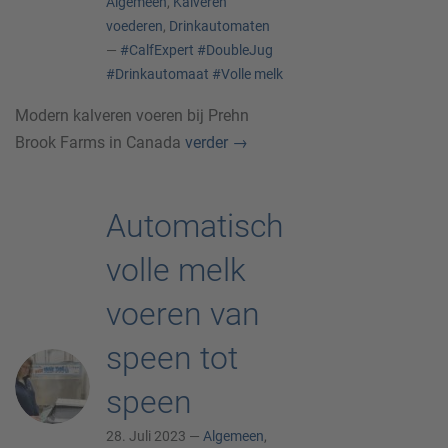
Algemeen
,
Kalveren
voederen
,
Drinkautomaten
—
#CalfExpert
#DoubleJug
#Drinkautomaat
#Volle melk
Modern kalveren voeren bij Prehn
Brook Farms in Canada
verder
→
Automatisch
volle melk
voeren van
speen tot
speen
28. Juli 2023 —
Algemeen
,