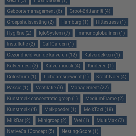
Gezin (5)
FlushMaster (1)
Geboortemanagement (6)
Groot-Brittannië (4)
Groepshuisvesting (2)
Hamburg (1)
Hittestress (1)
Hygiëne (2)
IgloSystem (7)
Immunoglobulinen (1)
Installatie (2)
CalfGarden (1)
Gezondheid van de kalveren (12)
Kalverdekken (1)
Kalvermest (2)
Kalvermuesli (4)
Kinderen (1)
Colostrum (1)
Lichaamsgewicht (1)
Krachtvoer (4)
Passie (1)
Ventilatie (3)
Management (22)
Kunstmelk-concentratie groep (1)
MediumFrame (2)
Kunstmelk (4)
Melkpoeder (1)
MelkTaxi (18)
MilkBar (2)
Minigroep (2)
Wei (1)
MultiMax (2)
NativeCalfConcept (5)
Nesting-Score (1)