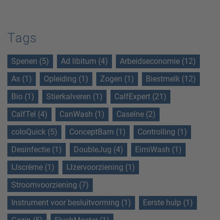
Tags
Spenen (5)
Ad libitum (4)
Arbeidseconomie (12)
As (1)
Opleiding (1)
Zogen (1)
Biestmelk (12)
Bio (1)
Stierkalveren (1)
CalfExpert (21)
CalfTel (4)
CanWash (1)
Caseïne (2)
coloQuick (5)
ConceptBarn (1)
Controlling (1)
Desinfectie (1)
DoubleJug (4)
EimiWash (1)
IJscrème (1)
IJzervoorziening (1)
Stroomvoorziening (7)
Instrument voor besluitvorming (1)
Eerste hulp (1)