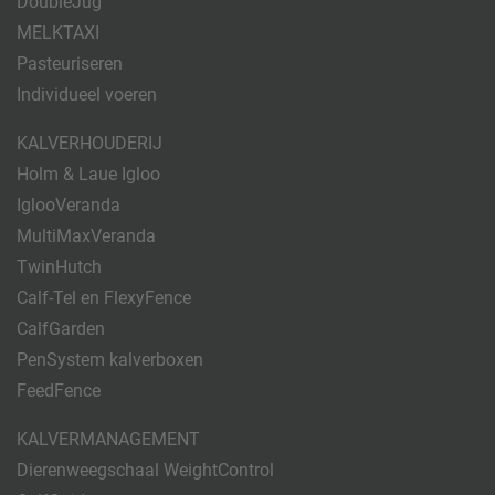
DoubleJug
MELKTAXI
Pasteuriseren
Individueel voeren
KALVERHOUDERIJ
Holm & Laue Igloo
IglooVeranda
MultiMaxVeranda
TwinHutch
Calf-Tel en FlexyFence
CalfGarden
PenSystem kalverboxen
FeedFence
KALVERMANAGEMENT
Dierenweegschaal WeightControl