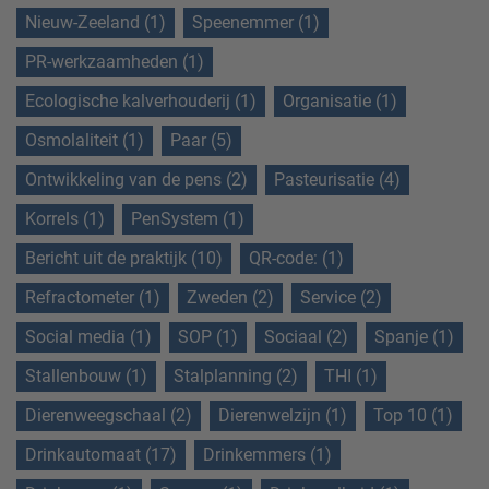
Nieuw-Zeeland (1)
Speenemmer (1)
PR-werkzaamheden (1)
Ecologische kalverhouderij (1)
Organisatie (1)
Osmolaliteit (1)
Paar (5)
Ontwikkeling van de pens (2)
Pasteurisatie (4)
Korrels (1)
PenSystem (1)
Bericht uit de praktijk (10)
QR-code: (1)
Refractometer (1)
Zweden (2)
Service (2)
Social media (1)
SOP (1)
Sociaal (2)
Spanje (1)
Stallenbouw (1)
Stalplanning (2)
THI (1)
Dierenweegschaal (2)
Dierenwelzijn (1)
Top 10 (1)
Drinkautomaat (17)
Drinkemmers (1)