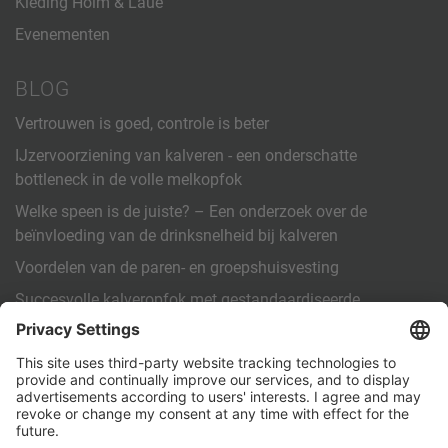
Kleding Holm & Laue
Evenementen
BLOG
Vertrouwen is goed, controle is beter
IJzervoorziening van kalveren - een onderschatte
bottleneck in de volle melkopfok
Welke speen is de juiste? – Een onderzoek over de
beïnvloeding van de drinksnelheid bij kalveren
Voordelen van de paren- en groepshuisvesting
Succesvolle kalveropfok met gestandaardiseerde
arbeidsinstructies (SOP)
OVERIGE
Contact