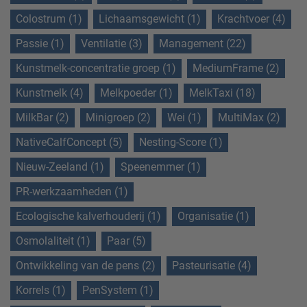
Colostrum (1)
Lichaamsgewicht (1)
Krachtvoer (4)
Passie (1)
Ventilatie (3)
Management (22)
Kunstmelk-concentratie groep (1)
MediumFrame (2)
Kunstmelk (4)
Melkpoeder (1)
MelkTaxi (18)
MilkBar (2)
Minigroep (2)
Wei (1)
MultiMax (2)
NativeCalfConcept (5)
Nesting-Score (1)
Nieuw-Zeeland (1)
Speenemmer (1)
PR-werkzaamheden (1)
Ecologische kalverhouderij (1)
Organisatie (1)
Osmolaliteit (1)
Paar (5)
Ontwikkeling van de pens (2)
Pasteurisatie (4)
Korrels (1)
PenSystem (1)