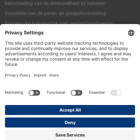
beïnvloeding van de drinksnelheid bij kalveren
Voordelen van de paren- en groepshuisvesting
Succesvolle kalveropfok met gestandaardiseerde
arbeidsinstructies (SOP)
OVERIGE
Contact
PartnerPortal
Privacybeleid
Impressum
General Terms and Conditions