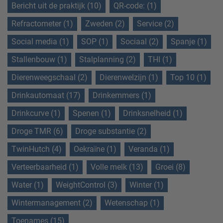
Bericht uit de praktijk (10)
QR-code: (1)
Refractometer (1)
Zweden (2)
Service (2)
Social media (1)
SOP (1)
Sociaal (2)
Spanje (1)
Stallenbouw (1)
Stalplanning (2)
THI (1)
Dierenweegschaal (2)
Dierenwelzijn (1)
Top 10 (1)
Drinkautomaat (17)
Drinkemmers (1)
Drinkcurve (1)
Spenen (1)
Drinksnelheid (1)
Droge TMR (6)
Droge substantie (2)
TwinHutch (4)
Oekraïne (1)
Veranda (1)
Verteerbaarheid (1)
Volle melk (13)
Groei (8)
Water (1)
WeightControl (3)
Winter (1)
Wintermanagement (2)
Wetenschap (1)
Toenames (15)