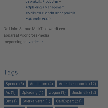
de praktijk
,
Producten
—
#Opleiding
#Management
#MelkTaxi
#Bericht uit de praktijk
#QR-code:
#SOP
De Holm & Laue MelkTaxi wordt een
apparaat voor cross-media
toepassingen.
verder
→
Tags
Spenen (5)
Ad libitum (4)
Arbeidseconomie (12)
As (1)
Opleiding (1)
Zogen (1)
Biestmelk (12)
Bio (1)
Stierkalveren (1)
CalfExpert (21)