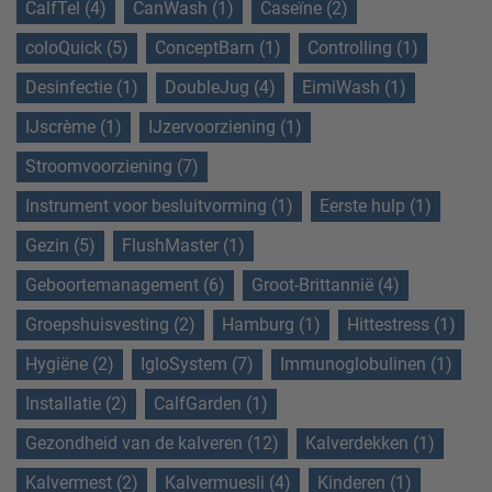
CalfTel (4)
CanWash (1)
Caseïne (2)
coloQuick (5)
ConceptBarn (1)
Controlling (1)
Desinfectie (1)
DoubleJug (4)
EimiWash (1)
IJscrème (1)
IJzervoorziening (1)
Stroomvoorziening (7)
Instrument voor besluitvorming (1)
Eerste hulp (1)
Gezin (5)
FlushMaster (1)
Geboortemanagement (6)
Groot-Brittannië (4)
Groepshuisvesting (2)
Hamburg (1)
Hittestress (1)
Hygiëne (2)
IgloSystem (7)
Immunoglobulinen (1)
Installatie (2)
CalfGarden (1)
Gezondheid van de kalveren (12)
Kalverdekken (1)
Kalvermest (2)
Kalvermuesli (4)
Kinderen (1)