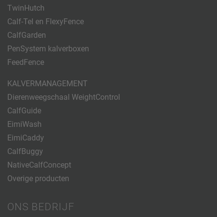
TwinHutch
Calf-Tel en FlexyFence
CalfGarden
PenSystem kalverboxen
FeedFence
KALVERMANAGEMENT
Dierenweegschaal WeightControl
CalfGuide
EimiWash
EimiCaddy
CalfBuggy
NativeCalfConcept
Overige producten
ONS BEDRIJF