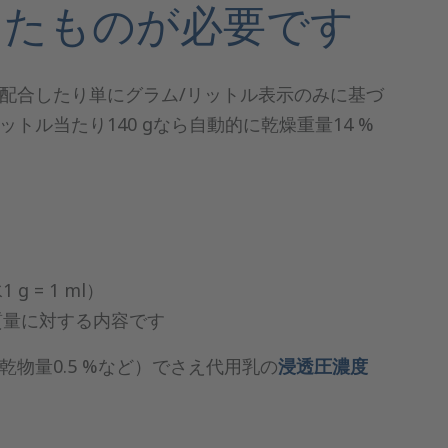
えたものが必要です
配合したり単にグラム/リットル表示のみに基づ
ル当たり140 gなら自動的に乾燥重量14 %
= 1 ml）
質量に対する内容です
物量0.5 %など）でさえ代用乳の
浸透圧濃度