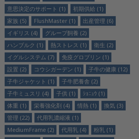
意思決定のサポート (1)
初期供給 (1)
家族 (5)
FlushMaster (1)
出産管理 (6)
イギリス (4)
グループ飼養 (2)
ハンブルク (1)
熱ストレス (1)
衛生 (2)
イグルシステム (7)
免疫グロブリン (1)
設置 (2)
コウシガーデン (1)
子牛の健康 (12)
子牛ジャケット (1)
子牛肥養舎 (2)
子牛ミュスリ (4)
子供 (1)
ｼｮﾆｭｳ (1)
体重 (1)
栄養強化剤 (4)
情熱 (1)
換気 (3)
管理 (22)
代用乳濃縮液 (1)
MediumFrame (2)
代用乳 (4)
粉乳 (1)