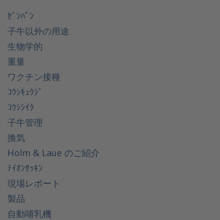
ｾﾞﾝﾊﾟﾝ
子牛以外の用途
生物学的
重量
ワクチン接種
ｺｳｼｷｭｳｼﾞ
ｺｳｼｼｲｸ
子牛管理
換気
Holm & Laue のご紹介
ﾃｲｵﾝｻｯｷﾝ
現場レポート
製品
自動哺乳機