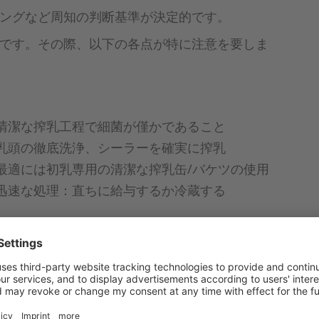
ングなど周知の判断基準が決定的です。
です。その際、以下の各点が特に注意を要しま
清潔な搾乳工程で細菌が僅かであること
乳頭の徹底洗浄、シーラーを確実に搾乳
最適には初乳専用の清潔な搾乳缶/バケツの使用
迅速な処理：直ちに給与するか冷蔵する