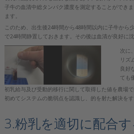
子牛の血清中総タンパク濃度を測定することができま
ます。
このため、出生後24時間から48時間以内に子牛から
で24時間静置しておきます。その後は血清が良好に
次に
リズム
良好
ても
初乳給与及び受動的移行に関して取得した値を農場で
初めてシステムの脆弱点を認識し、的を射た解決をす
3.粉乳を適切に配合