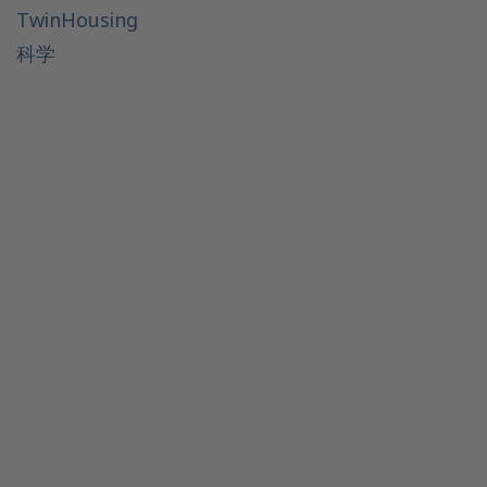
TwinHousing
科学