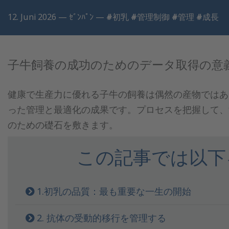
12. Juni 2026 —
ｾﾞﾝﾊﾟﾝ
—
#初乳
#管理制御
#管理
#成長
子牛飼養の成功のためのデータ取得の意
健康で生産力に優れる子牛の飼養は偶然の産物ではあ
った管理と最適化の成果です。プロセスを把握して、
のための礎石を敷きます。
この記事では以下
1.初乳の品質：最も重要な一生の開始
2. 抗体の受動的移行を管理する