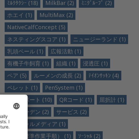
ﾐﾙｸﾀｸｼｰ (18)
MilkBar (2)
ﾐﾆｸﾞﾙｰﾌﾟ (2)
ホエイ (1)
MultiMax (2)
NativeCalfConcept (5)
ネスティングスコア (1)
ニュージーランド (1)
乳頭ペール (1)
広報活動 (1)
有機子牛飼育 (1)
組織 (1)
浸透圧 (1)
ペア (5)
ルーメンの成長 (2)
ﾃｲｵﾝｻｯｷﾝ (4)
ペレット (1)
PenSystem (1)
現場レポート (10)
QRコード (1)
屈折計 (1)
スウェーデン (2)
サービス (2)
ソーシャルメディア (1)
SOP（標準作業手順） (1)
ｿｰｼｬﾙ (2)