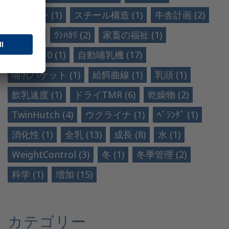
スペイン (1)
スチール構造 (1)
牛舎計画 (2)
THI (1)
ｳｼﾊｶﾘ (2)
家畜の福祉 (1)
トップ 10 (1)
自動哺乳機 (17)
哺乳バケット (1)
給餌曲線 (1)
乳頭 (1)
飲乳速度 (1)
ドライTMR (6)
乾燥物 (2)
TwinHutch (4)
ウクライナ (1)
ﾍﾞﾗﾝﾀﾞ (1)
消化性 (1)
全乳 (13)
成長 (8)
水 (1)
WeightControl (3)
冬 (1)
冬季管理 (2)
科学 (1)
増加 (15)
カテゴリー