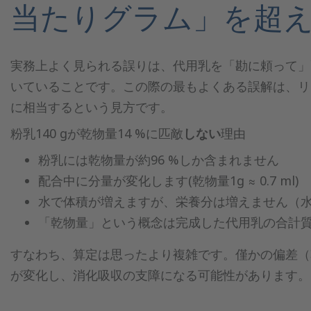
当たりグラム」を超
実務上よく見られる誤りは、代用乳を「勘に頼って」
いていることです。この際の最もよくある誤解は、リット
に相当するという見方です。
粉乳140 gが乾物量14 %に匹敵
しない
理由
粉乳には乾物量が約96 %しか含まれません
配合中に分量が変化します(乾物量1g ≈ 0.7 ml)
水で体積が増えますが、栄養分は増えません（水1 g 
「乾物量」という概念は完成した代用乳の合計
すなわち、算定は思ったより複雑です。僅かの偏差（乾
が変化し、消化吸収の支障になる可能性があります。