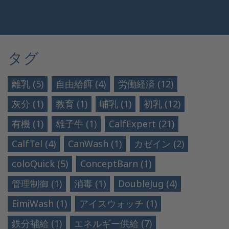
タグ
離乳 (5)
自由給餌 (4)
労働経済 (12)
灰分 (1)
教育 (1)
哺乳 (1)
初乳 (12)
有機 (1)
雄子牛 (1)
CalfExpert (21)
CalfTel (4)
CanWash (1)
カゼイン (2)
coloQuick (5)
ConceptBarn (1)
管理制御 (1)
消毒 (1)
DoubleJug (4)
EimiWash (1)
アイスウォッチ (1)
鉄分補給 (1)
エネルギー供給 (7)