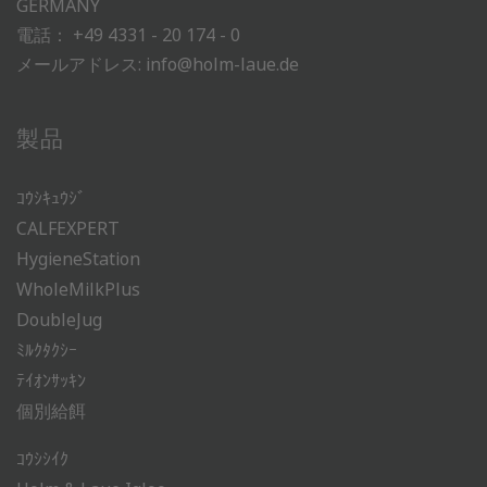
GERMANY
電話：
+49 4331 - 20 174 - 0
メールアドレス:
info@holm-laue.de
製品
ｺｳｼｷｭｳｼﾞ
CALFEXPERT
HygieneStation
WholeMilkPlus
DoubleJug
ﾐﾙｸﾀｸｼｰ
ﾃｲｵﾝｻｯｷﾝ
個別給餌
ｺｳｼｼｲｸ