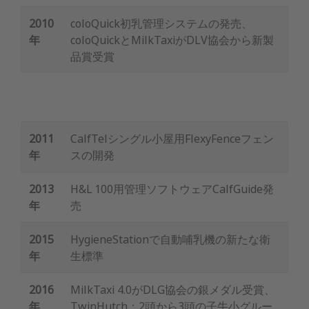
2010
coloQuick初乳管理システムの発売、
年
coloQuickとMilkTaxiがDLV協会から新製
品賞受賞
2011
CalfTelシングル小屋用FlexyFenceフェン
年
スの開発
2013
H&L 100用管理ソフトウェアCalfGuide発
年
売
2015
HygieneStationで自動哺乳機の新たな衛
年
生標準
2016
MilkTaxi 4.0がDLG協会の銀メダル受賞、
年
TwinHutch：2頭から3頭の子牛小グルー