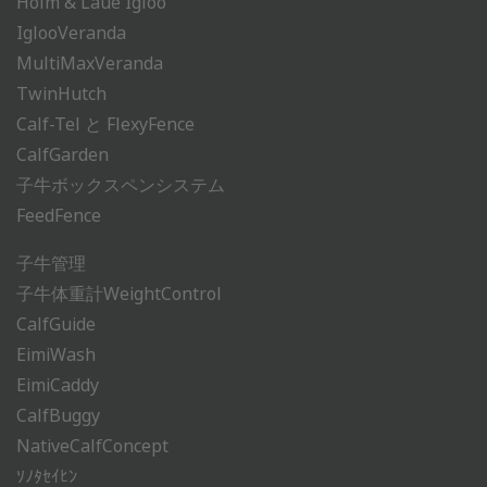
Holm & Laue Igloo
IglooVeranda
MultiMaxVeranda
TwinHutch
Calf-Tel と FlexyFence
CalfGarden
子牛ボックスペンシステム
FeedFence
子牛管理
子牛体重計WeightControl
CalfGuide
EimiWash
EimiCaddy
CalfBuggy
NativeCalfConcept
ｿﾉﾀｾｲﾋﾝ