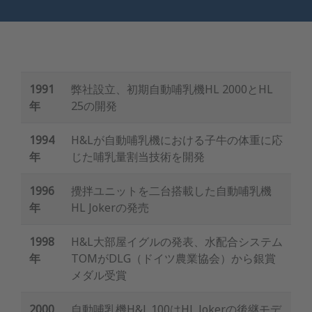
1991
弊社設立、初期自動哺乳機HL 2000とHL
年
25の開発
1994
H&Lが自動哺乳機における子牛の体重に応
年
じた哺乳量割当技術を開発
1996
攪拌ユニットを二台搭載した自動哺乳機
年
HL Jokerの発売
1998
H&L大部屋イグルの発表、水配合システム
年
TOMがDLG（ドイツ農業協会）から銀賞
メダル受賞
2000
自動哺乳機H&L 100はHL Jokerの後継モデ