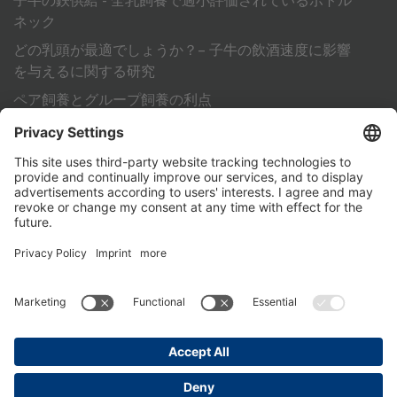
子牛の鉄供給 - 全乳飼養で過小評価されているボトル
ネック
どの乳頭が最適でしょうか？– 子牛の飲酒速度に影響
を与えるに関する研究
ペア飼養とグループ飼養の利点
標準化作業手順（SOP）で成功する子牛育成
その他
ﾚﾝﾗｸｻｷ
PartnerPortal
個人情報保護方針
奥付
General Terms and Conditions