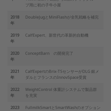
プ用に初の子牛小屋
2018
DoubleJugとMiniFlashが全乳戦略を補完
年
2019
CalfExpert、新世代の革新的自動機
年
2020
ConceptBarn の開発完了
年
2021
CalfExpertのBrix-TSセンサーがDLG 銀メ
年
ダルとフランスのInnovSpace受賞
2022
WeightControl 体重計システムで製品群
年
を充実
2023
FullmilkSmartとSmartWashのオプション