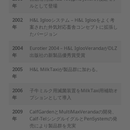
年
ルとして登場
2002
H&L Iglooシステム – H&L Iglooをよく考
年
案された外気対応畜舎コンセプトに拡張し
たバージョン
2004
Eurotier 2004 – H&L IglooVerandaがDLZ
年
出版社の新製品優秀賞受賞
2005
H&L MilkTaxiが製品群に加わる。
年
2006
子牛ミルク用滅菌装置をMilkTaxi用補助オ
年
プションとして導入
2009
CalfGardenとMultiMaxVerandaの開発、
年
Calf-TelシングルイグルとPenSystemの発
売により製品群を充実