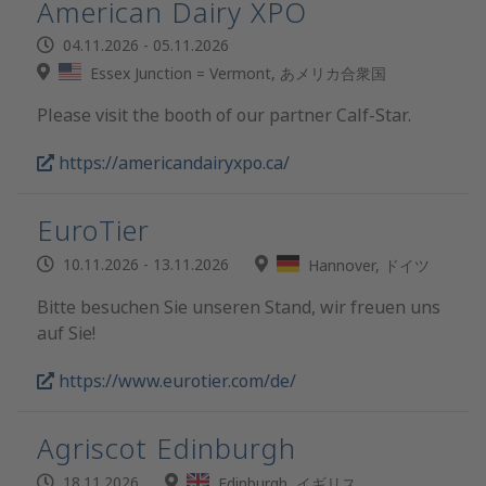
American Dairy XPO
04.11.2026 - 05.11.2026
Essex Junction = Vermont, あメリカ合衆国
Please visit the booth of our partner Calf-Star.
https://americandairyxpo.ca/
EuroTier
10.11.2026 - 13.11.2026
Hannover, ドイツ
Bitte besuchen Sie unseren Stand, wir freuen uns
auf Sie!
https://www.eurotier.com/de/
Agriscot Edinburgh
18.11.2026
Edinburgh, イギリス