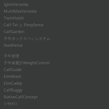
IglooVeranda
MultiMaxVeranda
TwinHutch
Calf-Tel と FlexyFence
CalfGarden
子牛ボックスペンシステム
FeedFence
子牛管理
子牛体重計WeightControl
CalfGuide
EimiWash
EimiCaddy
CalfBuggy
NativeCalfConcept
ｿﾉﾀｾｲﾋﾝ