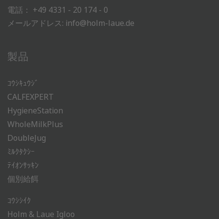
電話：
+49 4331 - 20 174 - 0
メールアドレス:
info@holm-laue.de
製品
ｺｳｼｷｭｳｼﾞ
CALFEXPERT
HygieneStation
WholeMilkPlus
DoubleJug
ﾐﾙｸﾀｸｼｰ
ﾃｲｵﾝｻｯｷﾝ
個別給餌
ｺｳｼｼｲｸ
Holm & Laue Igloo