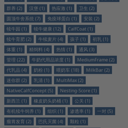
群养 (2)
汉堡 (1)
热应激 (1)
卫生 (2)
圆顶牛舍系统 (7)
免疫球蛋白 (1)
安装 (2)
犊牛园 (1)
犊牛健康 (12)
CalfCoat (1)
犊牛育肥 (2)
牛犊麦片 (4)
孩子 (1)
初乳 (1)
体重 (1)
精饲料 (4)
热情 (1)
通风 (3)
管理 (22)
牛奶代用品浓度 (1)
MediumFrame (2)
代乳品 (4)
奶粉 (1)
喂奶车 (18)
MilkBar (2)
迷你群 (2)
乳清 (1)
MultiMax (2)
NativeCalfConcept (5)
Nesting-Score (1)
新西兰 (1)
橡皮奶头奶桶 (1)
公关 (1)
有机犊牛饲养 (1)
组织 (1)
渗透率 (1)
一对 (5)
瘤胃发育 (2)
巴氏灭菌 (4)
颗粒 (1)