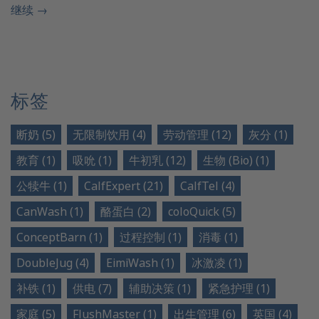
继续
→
标签
断奶 (5)
无限制饮用 (4)
劳动管理 (12)
灰分 (1)
教育 (1)
吸吮 (1)
牛初乳 (12)
生物 (Bio) (1)
公犊牛 (1)
CalfExpert (21)
CalfTel (4)
CanWash (1)
酪蛋白 (2)
coloQuick (5)
ConceptBarn (1)
过程控制 (1)
消毒 (1)
DoubleJug (4)
EimiWash (1)
冰激凌 (1)
补铁 (1)
供电 (7)
辅助决策 (1)
紧急护理 (1)
家庭 (5)
FlushMaster (1)
出生管理 (6)
英国 (4)