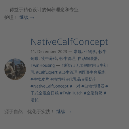
......得益于精心设计的饲养理念和专业
护理！
继续
→
NativeCalfConcept
11. Dezember 2023 —
常规
,
生物学
,
犊牛
饲喂
,
犊牛养殖
,
犊牛管理
,
自动饲喂器
,
TwinHousing
—
#断奶
#无限制饮用
#牛初
乳
#CalfExpert
#出生管理
#圆顶牛舍系统
#牛犊麦片
#精饲料
#代乳品
#喂奶车
#NativeCalfConcept
#一对
#自动饲喂器
#
干式全混合日粮
#TwinHutch
#全脂鲜奶
#
增长
源于自然，优化于实践！
继续
→