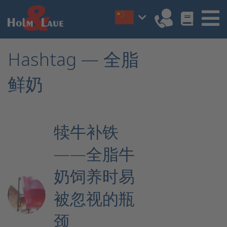
Hashtag — 全脂
鲜奶
犊牛补铁
——全脂牛
奶饲养时易
被忽视的瓶
颈