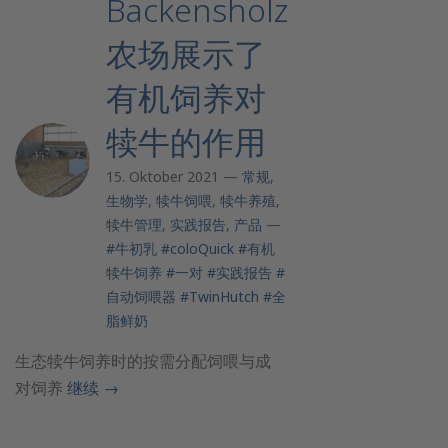
Backensholz
农场展示了
有机饲养对
犊牛的作用
15. Oktober 2021 —
常规
,
生物学
,
犊牛饲喂
,
犊牛养殖
,
犊牛管理
,
实践报告
,
产品
—
#牛初乳
#coloQuick
#有机
犊牛饲养
#一对
#实践报告
#
自动饲喂器
#TwinHutch
#全
脂鲜奶
生态犊牛饲养时的按需分配饲喂与成
对饲养
继续
→