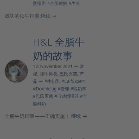
践报告
#全脂鲜奶
#生长
成功的犊牛饲养
继续
→
H&L 全脂牛
奶的故事
12. November 2021 —
常
规
,
犊牛饲喂
,
巴氏灭菌
,
产
品
—
#牛初乳
#CalfExpert
#DoubleJug
#管理
#喂奶车
#巴氏灭菌
#自动饲喂器
#全
脂鲜奶
全脂牛奶饲喂——正确实施！
继续
→