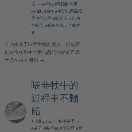
器
—
#断奶
#无限制饮用
#CalfExpert
#牛奶代用品浓
度
#代乳品
#喂奶车
#自动
饲喂器
#喂饲曲线
#全脂鲜
奶
有许多关于喂饲牛犊的建议。但是否
也有将您为牛犊后代所定的发展目标
考虑在内？
继续
→
喂养犊牛的
过程中不翻
船
4. Juli 2022 —
犊牛饲喂
—
#灰分
#酪蛋白
#代乳品
#奶