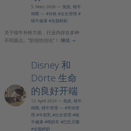
5. März 2026 —
免疫
,
犊牛
饲喂
—
#补铁
#出生管理
#
犊牛健康
#全脂鲜奶
关于犊牛补铁方面，行业内存在多种
不同观点。“阶段性结论”！
继续
→
Disney 和
Dörte 生命
的良好开端
12. April 2024 —
免疫
,
犊牛
饲喂
,
犊牛管理
—
#劳动管
理
#牛初乳
#出生管理
#犊
牛健康
#喂奶车
#巴氏灭菌
#全脂鲜奶