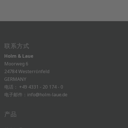
联系方式
Holm & Laue
Moorweg 6
24784 Westerrönfeld
GERMANY
电话：
+49 4331 - 20 174 - 0
电子邮件：
info@holm-laue.de
产品