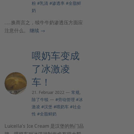
粉
#乳清
#渗透率
#全脂鲜
奶
……换而言之，犊牛牛奶渗透压方面应
注意什么。
继续
→
喂奶车变成
了冰激凌
车！
21. Februar 2022 —
常规
,
除了牛犊
—
#劳动管理
#冰
激凌
#汉堡
#喂奶车
#社会
性
#全脂鲜奶
Luicella's Ice Cream 是汉堡的热门品