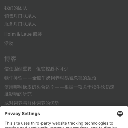
我们的团队
销售对口联系人
服务对口联系人
Holm & Laue 服装
活动
博客
信任固然重要，但管控必不可少
犊牛补铁——全脂牛奶饲养时易被忽视的瓶颈
使用哪种橡皮奶头合适？——根据一项关于犊牛饮奶速
度影响的研究
成对饲养与群体饲养的优势
利用标准化作业流程 (SOP) 为犊牛的成功饲养铺平道路