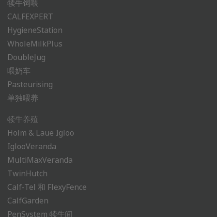
犊牛饲喂
CALFEXPERT
HygieneStation
WholeMilkPlus
DoubleJug
喂奶车
Pasteurising
单独喂养
犊牛养殖
Holm & Laue Igloo
IglooVeranda
MultiMaxVeranda
TwinHutch
Calf-Tel 和 FlexyFence
CalfGarden
PenSystem 犊牛间