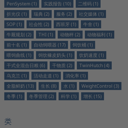
PenSystem (1)
实践报告 (10)
二维码 (1)
折光仪 (1)
瑞典 (2)
服务 (2)
社交媒体 (1)
SOP (1)
社会性 (2)
西班牙 (1)
牛舍 (1)
牛厩规划 (2)
THI (1)
动物秤 (2)
动物福利 (1)
前十名 (1)
自动饲喂器 (17)
饲饮桶 (1)
喂饲曲线 (1)
饲饮橡皮奶头 (1)
饮奶速度 (1)
干式全混合日粮 (6)
干物质 (2)
TwinHutch (4)
乌克兰 (1)
活动走道 (1)
消化率 (1)
全脂鲜奶 (13)
生长 (8)
水 (1)
WeightControl (3)
冬季 (1)
冬季管理 (2)
科学 (1)
增长 (15)
类