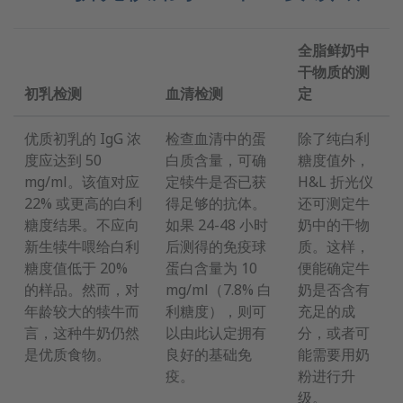
全脂鲜奶中
干物质的测
初乳检测
血清检测
定
优质初乳的 IgG 浓
检查血清中的蛋
除了纯白利
度应达到 50
白质含量，可确
糖度值外，
mg/ml。该值对应
定犊牛是否已获
H&L 折光仪
22% 或更高的白利
得足够的抗体。
还可测定牛
糖度结果。不应向
如果 24-48 小时
奶中的干物
新生犊牛喂给白利
后测得的免疫球
质。这样，
糖度值低于 20%
蛋白含量为 10
便能确定牛
的样品。然而，对
mg/ml（7.8% 白
奶是否含有
年龄较大的犊牛而
利糖度），则可
充足的成
言，这种牛奶仍然
以由此认定拥有
分，或者可
是优质食物。
良好的基础免
能需要用奶
疫。
粉进行升
级。