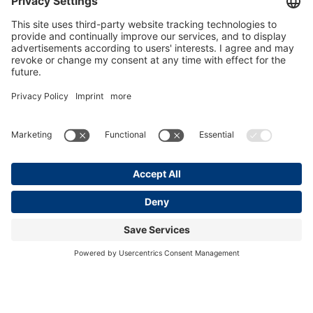
干草饲槽
犊牛喜欢采食干草。然而，重点在于提供干净且可以自
由取用的干草。大号 H&L 干草饲槽宽 1.5 m，可以轻松
挂到侧面分隔柵上。这样，便能从侧面的干草和稿草库
房中快速填充。
干草饲槽技术参数*
宽度
150 cm
配备
带挂钩，用于挂到分隔柵上
* 保留技术变更的权利！