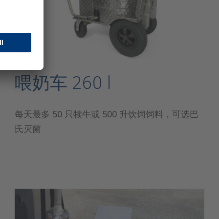
喂奶车 260 l
每天最多 50 只犊牛或 500 升饮饲饲料，可选巴
氏灭菌