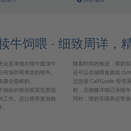
犊牛饲喂 - 细致周详，
无论是单独在犊牛圆顶牛
随着时间的推进，喂奶车
任何场所喂养您的犊牛。
还可以存储喂食曲线 (Sm
杀菌全脂鲜奶。
过连接 CalfGuide
于操纵的移动装置负责犊
程，且能够详细记录犊牛
的工作。还让喂养更加精
同时，喂奶车喂养还带来
牛。