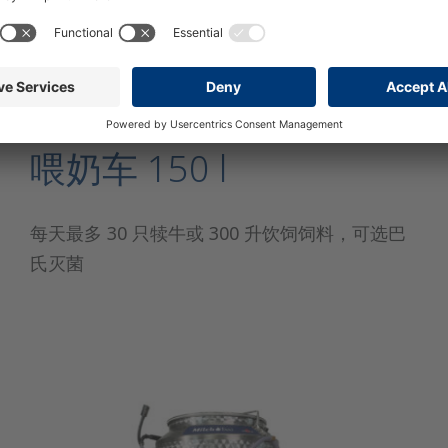
喂奶车 150 l
每天最多 30 只犊牛或 300 升饮饲饲料，可选巴
氏灭菌