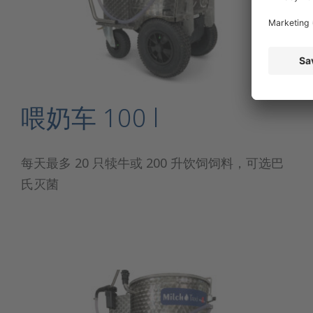
喂奶车 100 l
每天最多 20 只犊牛或 200 升饮饲饲料，可选巴
氏灭菌