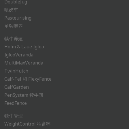
DoubleJug
喂奶车
Pasteurising
单独喂养
犊牛养殖
Holm & Laue Igloo
IglooVeranda
MultiMaxVeranda
TwinHutch
Calf-Tel 和 FlexyFence
CalfGarden
PenSystem 犊牛间
FeedFence
犊牛管理
WeightControl 牲畜秤