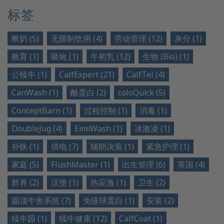
标签
断奶 (5)
无限制饮用 (4)
劳动管理 (12)
灰分 (1)
教育 (1)
吸吮 (1)
牛初乳 (12)
生物 (Bio) (1)
公犊牛 (1)
CalfExpert (21)
CalfTel (4)
CanWash (1)
酪蛋白 (2)
coloQuick (5)
ConceptBarn (1)
过程控制 (1)
消毒 (1)
DoubleJug (4)
EimiWash (1)
冰激凌 (1)
补铁 (1)
供电 (7)
辅助决策 (1)
紧急护理 (1)
家庭 (5)
FlushMaster (1)
出生管理 (6)
英国 (4)
群养 (2)
汉堡 (1)
热应激 (1)
卫生 (2)
圆顶牛舍系统 (7)
免疫球蛋白 (1)
安装 (2)
犊牛园 (1)
犊牛健康 (12)
CalfCoat (1)