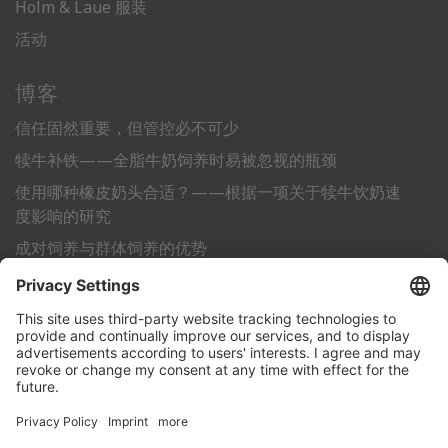
Holm & Laue 服装
活动
博客
信任固然重要，但管控必不可少
犊牛补铁——全脂牛奶饲养时易被忽视的瓶颈
使用哪种橡皮奶头合适？——根据一项关于犊牛饮奶速
度影响的研究
成对饲养与群体饲养的优势
利用标准化作业流程 (SOP) 为犊牛的成功饲养铺平道路
其它
联系方式
PartnerPortal
数据保护声明