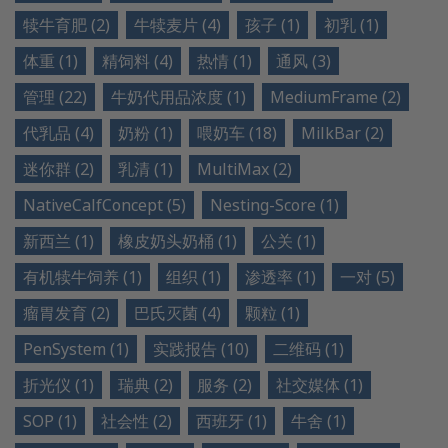
犊牛育肥 (2)
牛犊麦片 (4)
孩子 (1)
初乳 (1)
体重 (1)
精饲料 (4)
热情 (1)
通风 (3)
管理 (22)
牛奶代用品浓度 (1)
MediumFrame (2)
代乳品 (4)
奶粉 (1)
喂奶车 (18)
MilkBar (2)
迷你群 (2)
乳清 (1)
MultiMax (2)
NativeCalfConcept (5)
Nesting-Score (1)
新西兰 (1)
橡皮奶头奶桶 (1)
公关 (1)
有机犊牛饲养 (1)
组织 (1)
渗透率 (1)
一对 (5)
瘤胃发育 (2)
巴氏灭菌 (4)
颗粒 (1)
PenSystem (1)
实践报告 (10)
二维码 (1)
折光仪 (1)
瑞典 (2)
服务 (2)
社交媒体 (1)
SOP (1)
社会性 (2)
西班牙 (1)
牛舍 (1)