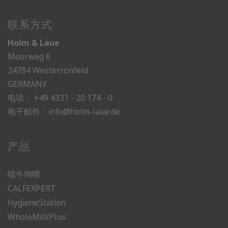
联系方式
Holm & Laue
Moorweg 6
24784 Westerrönfeld
GERMANY
电话：
+49 4331 - 20 174 - 0
电子邮件：
info@holm-laue.de
产品
犊牛饲喂
CALFEXPERT
HygieneStation
WholeMilkPlus