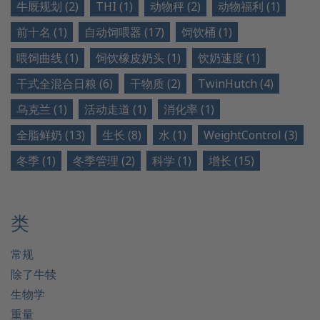
牛厩规划 (2)
THI (1)
动物秤 (2)
动物福利 (1)
前十名 (1)
自动饲喂器 (17)
饲饮桶 (1)
喂饲曲线 (1)
饲饮橡皮奶头 (1)
饮奶速度 (1)
干式全混合日粮 (6)
干物质 (2)
TwinHutch (4)
乌克兰 (1)
活动走道 (1)
消化率 (1)
全脂鲜奶 (13)
生长 (8)
水 (1)
WeightControl (3)
冬季 (1)
冬季管理 (2)
科学 (1)
增长 (15)
类
常规
除了牛犊
生物学
重量