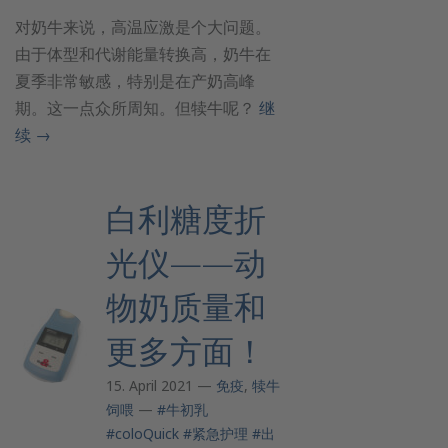
对奶牛来说，高温应激是个大问题。
由于体型和代谢能量转换高，奶牛在
夏季非常敏感，特别是在产奶高峰
期。这一点众所周知。但犊牛呢？
继
续
→
白利糖度折
光仪——动
物奶质量和
更多方面！
15. April 2021 —
免疫
,
犊牛
饲喂
—
#牛初乳
#coloQuick
#紧急护理
#出