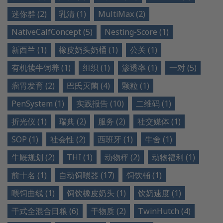
迷你群 (2)
乳清 (1)
MultiMax (2)
NativeCalfConcept (5)
Nesting-Score (1)
新西兰 (1)
橡皮奶头奶桶 (1)
公关 (1)
有机犊牛饲养 (1)
组织 (1)
渗透率 (1)
一对 (5)
瘤胃发育 (2)
巴氏灭菌 (4)
颗粒 (1)
PenSystem (1)
实践报告 (10)
二维码 (1)
折光仪 (1)
瑞典 (2)
服务 (2)
社交媒体 (1)
SOP (1)
社会性 (2)
西班牙 (1)
牛舍 (1)
牛厩规划 (2)
THI (1)
动物秤 (2)
动物福利 (1)
前十名 (1)
自动饲喂器 (17)
饲饮桶 (1)
喂饲曲线 (1)
饲饮橡皮奶头 (1)
饮奶速度 (1)
干式全混合日粮 (6)
干物质 (2)
TwinHutch (4)