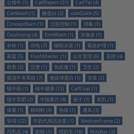
公犊牛 (1)
CalfExpert (21)
CalfTel (4)
CanWash (1)
酪蛋白 (2)
coloQuick (5)
ConceptBarn (1)
过程控制 (1)
消毒 (1)
DoubleJug (4)
EimiWash (1)
冰激凌 (1)
补铁 (1)
供电 (7)
辅助决策 (1)
紧急护理 (1)
家庭 (5)
FlushMaster (1)
出生管理 (6)
英国 (4)
群养 (2)
汉堡 (1)
热应激 (1)
卫生 (2)
圆顶牛舍系统 (7)
免疫球蛋白 (1)
安装 (2)
犊牛园 (1)
犊牛健康 (12)
CalfCoat (1)
犊牛育肥 (2)
牛犊麦片 (4)
孩子 (1)
初乳 (1)
体重 (1)
精饲料 (4)
热情 (1)
通风 (3)
管理 (22)
牛奶代用品浓度 (1)
MediumFrame (2)
代乳品 (4)
奶粉 (1)
喂奶车 (18)
MilkBar (2)