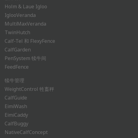
Holm & Laue Igloo
IglooVeranda
MultiMaxVeranda
TwinHutch
Calf-Tel 和 FlexyFence
CalfGarden
PenSystem 犊牛间
FeedFence
犊牛管理
WeightControl 牲畜秤
CalfGuide
EimiWash
EimiCaddy
CalfBuggy
NativeCalfConcept