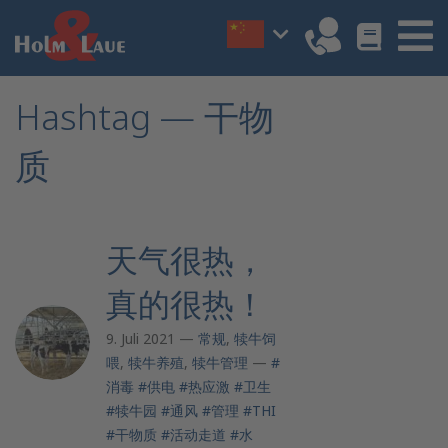
Hashtag — 干物
质
天气很热，
真的很热！
9. Juli 2021 —
常规
,
犊牛饲
喂
,
犊牛养殖
,
犊牛管理
—
#
消毒
#供电
#热应激
#卫生
#犊牛园
#通风
#管理
#THI
#干物质
#活动走道
#水