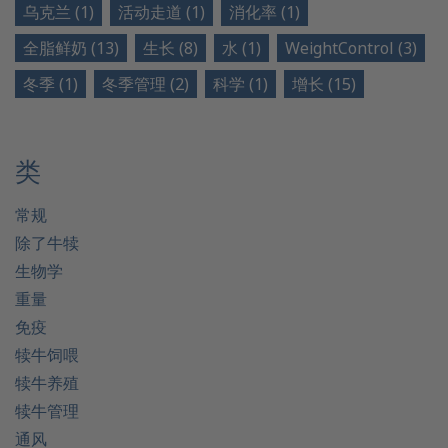
乌克兰 (1)
活动走道 (1)
消化率 (1)
全脂鲜奶 (13)
生长 (8)
水 (1)
WeightControl (3)
冬季 (1)
冬季管理 (2)
科学 (1)
增长 (15)
类
常规
除了牛犊
生物学
重量
免疫
犊牛饲喂
犊牛养殖
犊牛管理
通风