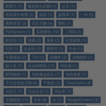
新西兰 (1)
橡皮奶头奶桶 (1)
公关 (1)
有机犊牛饲养 (1)
组织 (1)
渗透率 (1)
一对 (5)
瘤胃发育 (2)
巴氏灭菌 (4)
颗粒 (1)
PenSystem (1)
实践报告 (10)
二维码 (1)
折光仪 (1)
瑞典 (2)
服务 (2)
社交媒体 (1)
SOP (1)
社会性 (2)
西班牙 (1)
牛舍 (1)
牛厩规划 (2)
THI (1)
动物秤 (2)
动物福利 (1)
前十名 (1)
自动饲喂器 (17)
饲饮桶 (1)
喂饲曲线 (1)
饲饮橡皮奶头 (1)
饮奶速度 (1)
干式全混合日粮 (6)
干物质 (2)
TwinHutch (4)
乌克兰 (1)
活动走道 (1)
消化率 (1)
全脂鲜奶 (13)
生长 (8)
水 (1)
WeightControl (3)