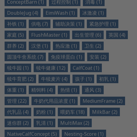
ConceptBarn (1)
过程控制 (1)
消毒 (1)
DoubleJug (4)
EimiWash (1)
冰激凌 (1)
补铁 (1)
供电 (7)
辅助决策 (1)
紧急护理 (1)
家庭 (5)
FlushMaster (1)
出生管理 (6)
英国 (4)
群养 (2)
汉堡 (1)
热应激 (1)
卫生 (2)
圆顶牛舍系统 (7)
免疫球蛋白 (1)
安装 (2)
犊牛园 (1)
犊牛健康 (12)
CalfCoat (1)
犊牛育肥 (2)
牛犊麦片 (4)
孩子 (1)
初乳 (1)
体重 (1)
精饲料 (4)
热情 (1)
通风 (3)
管理 (22)
牛奶代用品浓度 (1)
MediumFrame (2)
代乳品 (4)
奶粉 (1)
喂奶车 (18)
MilkBar (2)
迷你群 (2)
乳清 (1)
MultiMax (2)
NativeCalfConcept (5)
Nesting-Score (1)