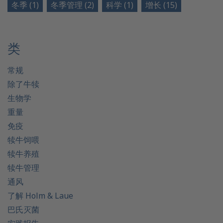
冬季 (1)
冬季管理 (2)
科学 (1)
增长 (15)
类
常规
除了牛犊
生物学
重量
免疫
犊牛饲喂
犊牛养殖
犊牛管理
通风
了解 Holm & Laue
巴氏灭菌