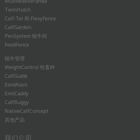
MultiMaxVeranda
TwinHutch
Calf-Tel 和 FlexyFence
CalfGarden
PenSystem 犊牛间
FeedFence
犊牛管理
WeightControl 牲畜秤
CalfGuide
EimiWash
EimiCaddy
CalfBuggy
NativeCalfConcept
其他产品
我们公司