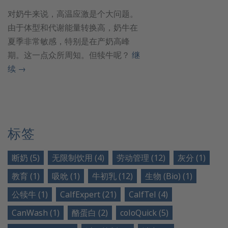
对奶牛来说，高温应激是个大问题。
由于体型和代谢能量转换高，奶牛在
夏季非常敏感，特别是在产奶高峰
期。这一点众所周知。但犊牛呢？
继
续
→
标签
断奶 (5)
无限制饮用 (4)
劳动管理 (12)
灰分 (1)
教育 (1)
吸吮 (1)
牛初乳 (12)
生物 (Bio) (1)
公犊牛 (1)
CalfExpert (21)
CalfTel (4)
CanWash (1)
酪蛋白 (2)
coloQuick (5)