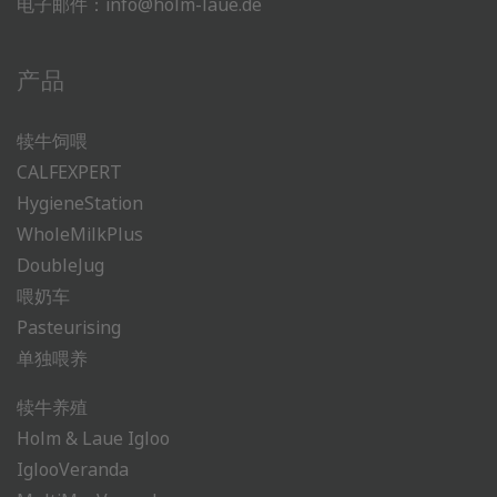
电子邮件：
info@holm-laue.de
产品
犊牛饲喂
CALFEXPERT
HygieneStation
WholeMilkPlus
DoubleJug
喂奶车
Pasteurising
单独喂养
犊牛养殖
Holm & Laue Igloo
IglooVeranda