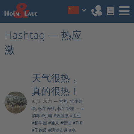
Hashtag — 热应
激
天气很热，
真的很热！
9. Juli 2021 —
常规
,
犊牛饲
喂
,
犊牛养殖
,
犊牛管理
—
#
消毒
#供电
#热应激
#卫生
#犊牛园
#通风
#管理
#THI
#干物质
#活动走道
#水