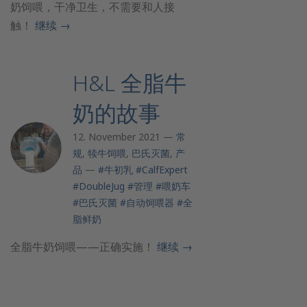
奶饲喂，干净卫生，不需要和人接
触！
继续
→
H&L 全脂牛
奶的故事
12. November 2021 —
常
规
,
犊牛饲喂
,
巴氏灭菌
,
产
品
—
#牛初乳
#CalfExpert
#DoubleJug
#管理
#喂奶车
#巴氏灭菌
#自动饲喂器
#全
脂鲜奶
全脂牛奶饲喂——正确实施！
继续
→