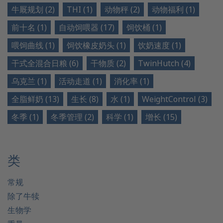
牛厩规划 (2)
THI (1)
动物秤 (2)
动物福利 (1)
前十名 (1)
自动饲喂器 (17)
饲饮桶 (1)
喂饲曲线 (1)
饲饮橡皮奶头 (1)
饮奶速度 (1)
干式全混合日粮 (6)
干物质 (2)
TwinHutch (4)
乌克兰 (1)
活动走道 (1)
消化率 (1)
全脂鲜奶 (13)
生长 (8)
水 (1)
WeightControl (3)
冬季 (1)
冬季管理 (2)
科学 (1)
增长 (15)
类
常规
除了牛犊
生物学