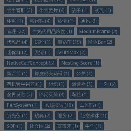
犊牛育肥 (2)
牛犊麦片 (4)
孩子 (1)
初乳 (1)
体重 (1)
精饲料 (4)
热情 (1)
通风 (3)
管理 (22)
牛奶代用品浓度 (1)
MediumFrame (2)
代乳品 (4)
奶粉 (1)
喂奶车 (18)
MilkBar (2)
迷你群 (2)
乳清 (1)
MultiMax (2)
NativeCalfConcept (5)
Nesting-Score (1)
新西兰 (1)
橡皮奶头奶桶 (1)
公关 (1)
有机犊牛饲养 (1)
组织 (1)
渗透率 (1)
一对 (5)
瘤胃发育 (2)
巴氏灭菌 (4)
颗粒 (1)
PenSystem (1)
实践报告 (10)
二维码 (1)
折光仪 (1)
瑞典 (2)
服务 (2)
社交媒体 (1)
SOP (1)
社会性 (2)
西班牙 (1)
牛舍 (1)