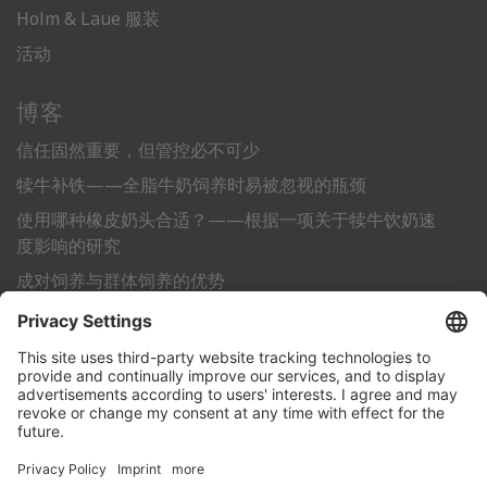
Holm & Laue 服装
活动
博客
信任固然重要，但管控必不可少
犊牛补铁——全脂牛奶饲养时易被忽视的瓶颈
使用哪种橡皮奶头合适？——根据一项关于犊牛饮奶速
度影响的研究
成对饲养与群体饲养的优势
利用标准化作业流程 (SOP) 为犊牛的成功饲养铺平道路
其它
联系方式
PartnerPortal