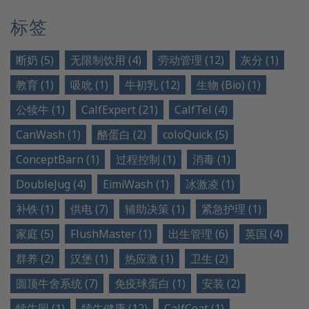
标签
断奶 (5)
无限制饮用 (4)
劳动管理 (12)
灰分 (1)
教育 (1)
吸吮 (1)
牛初乳 (12)
生物 (Bio) (1)
公犊牛 (1)
CalfExpert (21)
CalfTel (4)
CanWash (1)
酪蛋白 (2)
coloQuick (5)
ConceptBarn (1)
过程控制 (1)
消毒 (1)
DoubleJug (4)
EimiWash (1)
冰激凌 (1)
补铁 (1)
供电 (7)
辅助决策 (1)
紧急护理 (1)
家庭 (5)
FlushMaster (1)
出生管理 (6)
英国 (4)
群养 (2)
汉堡 (1)
热应激 (1)
卫生 (2)
圆顶牛舍系统 (7)
免疫球蛋白 (1)
安装 (2)
犊牛园 (1)
犊牛健康 (12)
CalfCoat (1)