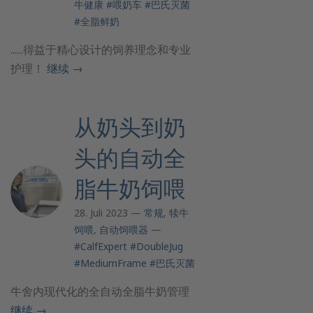
牛健康
#喂奶车
#巴氏灭菌
#全脂鲜奶
......得益于精心设计的饲养理念和专业
护理！
继续
→
从奶头到奶
头的自动全
脂牛奶饲喂
28. Juli 2023 —
常规
,
犊牛
饲喂
,
自动饲喂器
—
#CalfExpert
#DoubleJug
#MediumFrame
#巴氏灭菌
牛舍内现代化的全自动全脂牛奶管理
继续
→