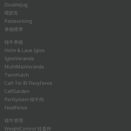
DoubleJug
喂奶车
Pasteurising
单独喂养
犊牛养殖
Holm & Laue Igloo
IglooVeranda
MultiMaxVeranda
TwinHutch
Calf-Tel 和 FlexyFence
CalfGarden
PenSystem 犊牛间
FeedFence
犊牛管理
WeightControl 牲畜秤