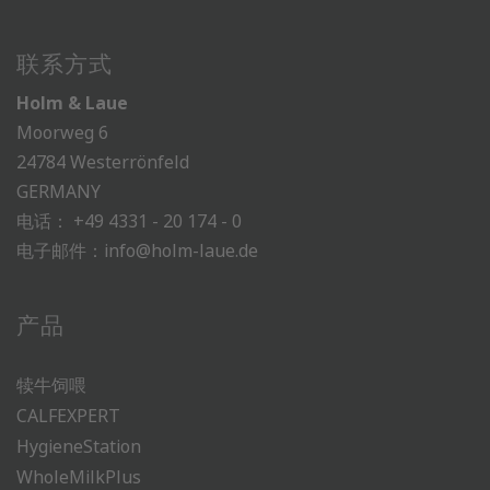
联系方式
Holm & Laue
Moorweg 6
24784 Westerrönfeld
GERMANY
电话：
+49 4331 - 20 174 - 0
电子邮件：
info@holm-laue.de
产品
犊牛饲喂
CALFEXPERT
HygieneStation
WholeMilkPlus