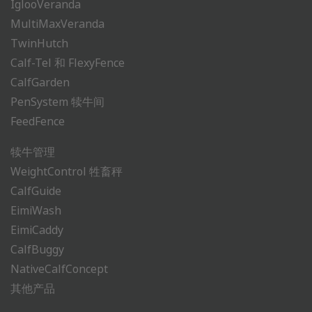
IglooVeranda
MultiMaxVeranda
TwinHutch
Calf-Tel 和 FlexyFence
CalfGarden
PenSystem 犊牛间
FeedFence
犊牛管理
WeightControl 牲畜秤
CalfGuide
EimiWash
EimiCaddy
CalfBuggy
NativeCalfConcept
其他产品