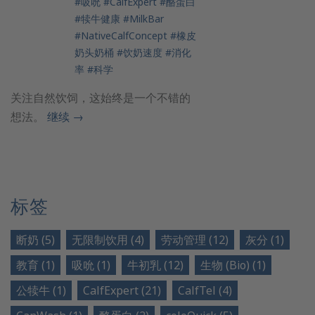
#吸吮
#CalfExpert
#酪蛋白
#犊牛健康
#MilkBar
#NativeCalfConcept
#橡皮
奶头奶桶
#饮奶速度
#消化
率
#科学
关注自然饮饲，这始终是一个不错的
想法。
继续
→
标签
断奶 (5)
无限制饮用 (4)
劳动管理 (12)
灰分 (1)
教育 (1)
吸吮 (1)
牛初乳 (12)
生物 (Bio) (1)
公犊牛 (1)
CalfExpert (21)
CalfTel (4)