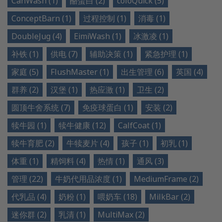
CanWash (1)
酪蛋白 (2)
coloQuick (5)
ConceptBarn (1)
过程控制 (1)
消毒 (1)
DoubleJug (4)
EimiWash (1)
冰激凌 (1)
补铁 (1)
供电 (7)
辅助决策 (1)
紧急护理 (1)
家庭 (5)
FlushMaster (1)
出生管理 (6)
英国 (4)
群养 (2)
汉堡 (1)
热应激 (1)
卫生 (2)
圆顶牛舍系统 (7)
免疫球蛋白 (1)
安装 (2)
犊牛园 (1)
犊牛健康 (12)
CalfCoat (1)
犊牛育肥 (2)
牛犊麦片 (4)
孩子 (1)
初乳 (1)
体重 (1)
精饲料 (4)
热情 (1)
通风 (3)
管理 (22)
牛奶代用品浓度 (1)
MediumFrame (2)
代乳品 (4)
奶粉 (1)
喂奶车 (18)
MilkBar (2)
迷你群 (2)
乳清 (1)
MultiMax (2)