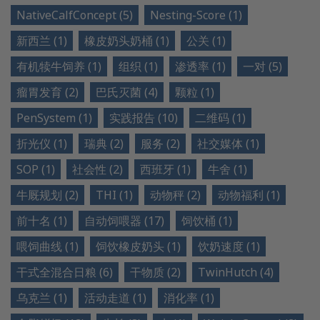
NativeCalfConcept (5)
Nesting-Score (1)
新西兰 (1)
橡皮奶头奶桶 (1)
公关 (1)
有机犊牛饲养 (1)
组织 (1)
渗透率 (1)
一对 (5)
瘤胃发育 (2)
巴氏灭菌 (4)
颗粒 (1)
PenSystem (1)
实践报告 (10)
二维码 (1)
折光仪 (1)
瑞典 (2)
服务 (2)
社交媒体 (1)
SOP (1)
社会性 (2)
西班牙 (1)
牛舍 (1)
牛厩规划 (2)
THI (1)
动物秤 (2)
动物福利 (1)
前十名 (1)
自动饲喂器 (17)
饲饮桶 (1)
喂饲曲线 (1)
饲饮橡皮奶头 (1)
饮奶速度 (1)
干式全混合日粮 (6)
干物质 (2)
TwinHutch (4)
乌克兰 (1)
活动走道 (1)
消化率 (1)