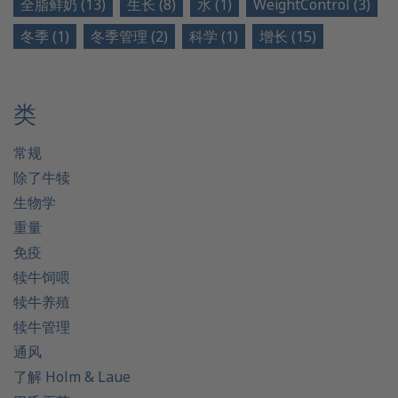
全脂鲜奶 (13)
生长 (8)
水 (1)
WeightControl (3)
冬季 (1)
冬季管理 (2)
科学 (1)
增长 (15)
类
常规
除了牛犊
生物学
重量
免疫
犊牛饲喂
犊牛养殖
犊牛管理
通风
了解 Holm & Laue