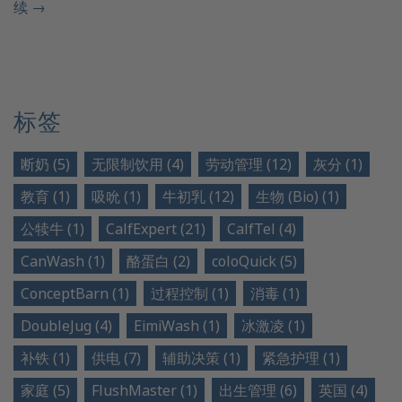
续
→
标签
断奶 (5)
无限制饮用 (4)
劳动管理 (12)
灰分 (1)
教育 (1)
吸吮 (1)
牛初乳 (12)
生物 (Bio) (1)
公犊牛 (1)
CalfExpert (21)
CalfTel (4)
CanWash (1)
酪蛋白 (2)
coloQuick (5)
ConceptBarn (1)
过程控制 (1)
消毒 (1)
DoubleJug (4)
EimiWash (1)
冰激凌 (1)
补铁 (1)
供电 (7)
辅助决策 (1)
紧急护理 (1)
家庭 (5)
FlushMaster (1)
出生管理 (6)
英国 (4)