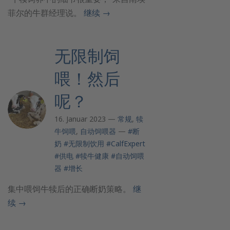
菲尔的牛群经理说。
继续
→
无限制饲
喂！然后
呢？
16. Januar 2023 —
常规
,
犊
牛饲喂
,
自动饲喂器
—
#断
奶
#无限制饮用
#CalfExpert
#供电
#犊牛健康
#自动饲喂
器
#增长
集中喂饲牛犊后的正确断奶策略。
继
续
→