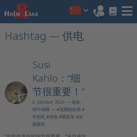
Hashtag — 供电
Susi
Kahlo：“细
节很重要！”
6. Oktober 2023 —
免疫
,
犊牛饲喂
—
#无限制饮用
#
牛初乳
#供电
#喂奶车
#实
践报告
“牛犊饲养中的细节很重要，”来自南埃