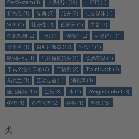
PenSystem (1)
实践报告 (10)
二维码 (1)
折光仪 (1)
瑞典 (2)
服务 (2)
社交媒体 (1)
SOP (1)
社会性 (2)
西班牙 (1)
牛舍 (1)
牛厩规划 (2)
THI (1)
动物秤 (2)
动物福利 (1)
前十名 (1)
自动饲喂器 (17)
饲饮桶 (1)
喂饲曲线 (1)
饲饮橡皮奶头 (1)
饮奶速度 (1)
干式全混合日粮 (6)
干物质 (2)
TwinHutch (4)
乌克兰 (1)
活动走道 (1)
消化率 (1)
全脂鲜奶 (13)
生长 (8)
水 (1)
WeightControl (3)
冬季 (1)
冬季管理 (2)
科学 (1)
增长 (15)
类