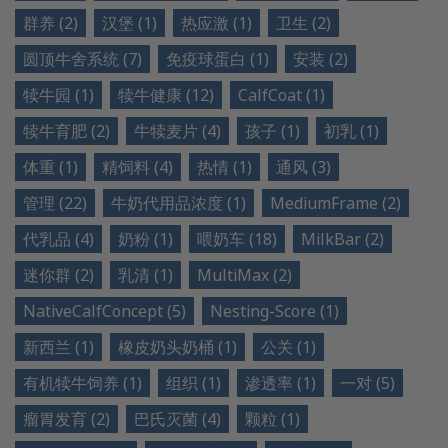
群养 (2)
汉堡 (1)
热应激 (1)
卫生 (2)
圆顶牛舍系统 (7)
免疫球蛋白 (1)
安装 (2)
犊牛园 (1)
犊牛健康 (12)
CalfCoat (1)
犊牛育肥 (2)
牛犊麦片 (4)
孩子 (1)
初乳 (1)
体重 (1)
精饲料 (4)
热情 (1)
通风 (3)
管理 (22)
牛奶代用品浓度 (1)
MediumFrame (2)
代乳品 (4)
奶粉 (1)
喂奶车 (18)
MilkBar (2)
迷你群 (2)
乳清 (1)
MultiMax (2)
NativeCalfConcept (5)
Nesting-Score (1)
新西兰 (1)
橡皮奶头奶桶 (1)
公关 (1)
有机犊牛饲养 (1)
组织 (1)
渗透率 (1)
一对 (5)
瘤胃发育 (2)
巴氏灭菌 (4)
颗粒 (1)