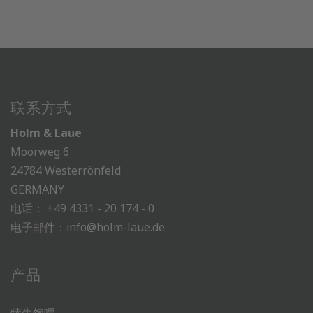
联系方式
Holm & Laue
Moorweg 6
24784 Westerrönfeld
GERMANY
电话：
+49 4331 - 20 174 - 0
电子邮件：
info@holm-laue.de
产品