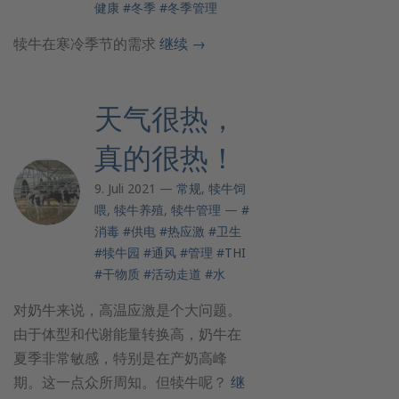
健康
#冬季
#冬季管理
犊牛在寒冷季节的需求
继续
→
天气很热，
真的很热！
9. Juli 2021 —
常规
,
犊牛饲
喂
,
犊牛养殖
,
犊牛管理
—
#
消毒
#供电
#热应激
#卫生
#犊牛园
#通风
#管理
#THI
#干物质
#活动走道
#水
对奶牛来说，高温应激是个大问题。
由于体型和代谢能量转换高，奶牛在
夏季非常敏感，特别是在产奶高峰
期。这一点众所周知。但犊牛呢？
继