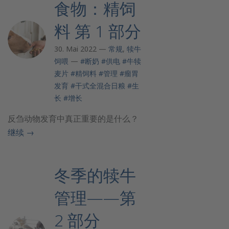
食物：精饲
料 第 1 部分
30. Mai 2022 —
常规
,
犊牛
饲喂
—
#断奶
#供电
#牛犊
麦片
#精饲料
#管理
#瘤胃
发育
#干式全混合日粮
#生
长
#增长
反刍动物发育中真正重要的是什么？
继续
→
冬季的犊牛
管理——第
2 部分