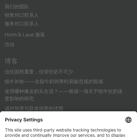
我们的团队
销售对口联系人
服务对口联系人
Holm & Laue 服装
活动
博客
信任固然重要，但管控必不可少
犊牛补铁——全脂牛奶饲养时易被忽视的瓶颈
使用哪种橡皮奶头合适？——根据一项关于犊牛饮奶速
度影响的研究
成对饲养与群体饲养的优势
利用标准化作业流程 (SOP) 为犊牛的成功饲养铺平道路