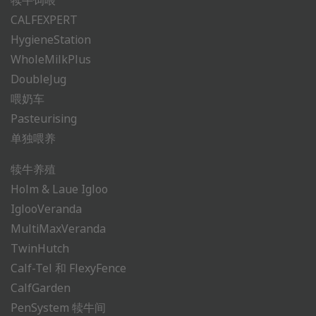
犊牛饲喂
CALFEXPERT
HygieneStation
WholeMilkPlus
DoubleJug
喂奶车
Pasteurising
单独喂养
犊牛养殖
Holm & Laue Igloo
IglooVeranda
MultiMaxVeranda
TwinHutch
Calf-Tel 和 FlexyFence
CalfGarden
PenSystem 犊牛间