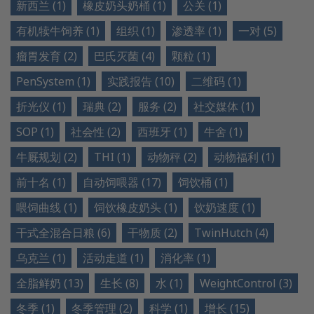
新西兰 (1)
橡皮奶头奶桶 (1)
公关 (1)
有机犊牛饲养 (1)
组织 (1)
渗透率 (1)
一对 (5)
瘤胃发育 (2)
巴氏灭菌 (4)
颗粒 (1)
PenSystem (1)
实践报告 (10)
二维码 (1)
折光仪 (1)
瑞典 (2)
服务 (2)
社交媒体 (1)
SOP (1)
社会性 (2)
西班牙 (1)
牛舍 (1)
牛厩规划 (2)
THI (1)
动物秤 (2)
动物福利 (1)
前十名 (1)
自动饲喂器 (17)
饲饮桶 (1)
喂饲曲线 (1)
饲饮橡皮奶头 (1)
饮奶速度 (1)
干式全混合日粮 (6)
干物质 (2)
TwinHutch (4)
乌克兰 (1)
活动走道 (1)
消化率 (1)
全脂鲜奶 (13)
生长 (8)
水 (1)
WeightControl (3)
冬季 (1)
冬季管理 (2)
科学 (1)
增长 (15)