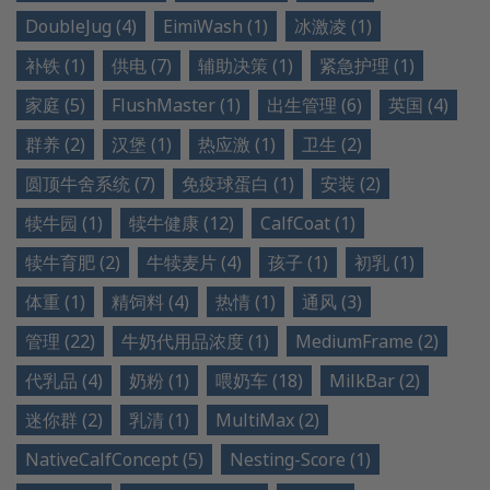
DoubleJug (4)
EimiWash (1)
冰激凌 (1)
补铁 (1)
供电 (7)
辅助决策 (1)
紧急护理 (1)
家庭 (5)
FlushMaster (1)
出生管理 (6)
英国 (4)
群养 (2)
汉堡 (1)
热应激 (1)
卫生 (2)
圆顶牛舍系统 (7)
免疫球蛋白 (1)
安装 (2)
犊牛园 (1)
犊牛健康 (12)
CalfCoat (1)
犊牛育肥 (2)
牛犊麦片 (4)
孩子 (1)
初乳 (1)
体重 (1)
精饲料 (4)
热情 (1)
通风 (3)
管理 (22)
牛奶代用品浓度 (1)
MediumFrame (2)
代乳品 (4)
奶粉 (1)
喂奶车 (18)
MilkBar (2)
迷你群 (2)
乳清 (1)
MultiMax (2)
NativeCalfConcept (5)
Nesting-Score (1)