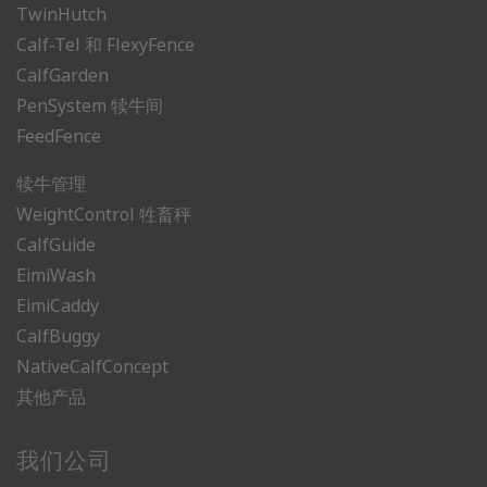
TwinHutch
Calf-Tel 和 FlexyFence
CalfGarden
PenSystem 犊牛间
FeedFence
犊牛管理
WeightControl 牲畜秤
CalfGuide
EimiWash
EimiCaddy
CalfBuggy
NativeCalfConcept
其他产品
我们公司