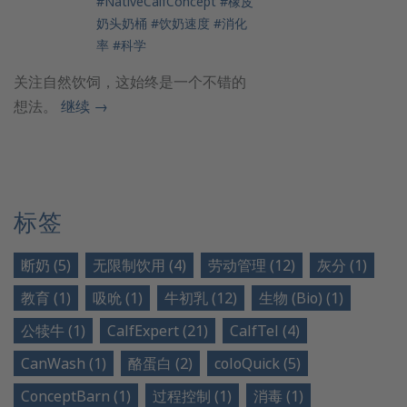
#NativeCalfConcept
#橡皮
奶头奶桶
#饮奶速度
#消化
率
#科学
关注自然饮饲，这始终是一个不错的
想法。
继续
→
标签
断奶 (5)
无限制饮用 (4)
劳动管理 (12)
灰分 (1)
教育 (1)
吸吮 (1)
牛初乳 (12)
生物 (Bio) (1)
公犊牛 (1)
CalfExpert (21)
CalfTel (4)
CanWash (1)
酪蛋白 (2)
coloQuick (5)
ConceptBarn (1)
过程控制 (1)
消毒 (1)