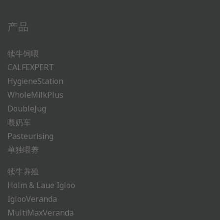
产品
犊牛饲喂
CALFEXPERT
HygieneStation
WholeMilkPlus
DoubleJug
喂奶车
Pasteurising
单独喂养
犊牛养殖
Holm & Laue Igloo
IglooVeranda
MultiMaxVeranda