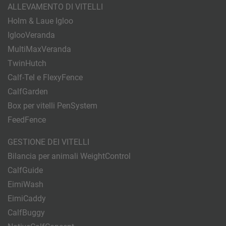
ALLEVAMENTO DI VITELLI
Holm & Laue Igloo
IglooVeranda
MultiMaxVeranda
TwinHutch
Calf-Tel e FlexyFence
CalfGarden
Box per vitelli PenSystem
FeedFence
GESTIONE DEI VITELLI
Bilancia per animali WeightControl
CalfGuide
EimiWash
EimiCaddy
CalfBuggy