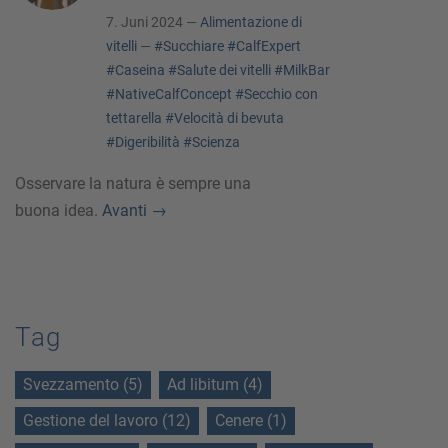
7. Juni 2024 —
Alimentazione di
vitelli
—
#Succhiare
#CalfExpert
#Caseina
#Salute dei vitelli
#MilkBar
#NativeCalfConcept
#Secchio con
tettarella
#Velocità di bevuta
#Digeribilità
#Scienza
Osservare la natura è sempre una
buona idea.
Avanti
→
Tag
Svezzamento (5)
Ad libitum (4)
Gestione del lavoro (12)
Cenere (1)