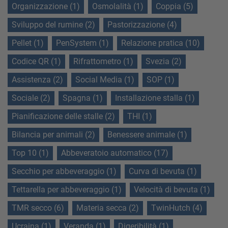
Organizzazione (1)
Osmolalità (1)
Coppia (5)
Sviluppo del rumine (2)
Pastorizzazione (4)
Pellet (1)
PenSystem (1)
Relazione pratica (10)
Codice QR (1)
Rifrattometro (1)
Svezia (2)
Assistenza (2)
Social Media (1)
SOP (1)
Sociale (2)
Spagna (1)
Installazione stalla (1)
Pianificazione delle stalle (2)
THI (1)
Bilancia per animali (2)
Benessere animale (1)
Top 10 (1)
Abbeveratoio automatico (17)
Secchio per abbeveraggio (1)
Curva di bevuta (1)
Tettarella per abbeveraggio (1)
Velocità di bevuta (1)
TMR secco (6)
Materia secca (2)
TwinHutch (4)
Ucraina (1)
Veranda (1)
Digeribilità (1)