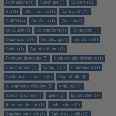
Formazione (1)
Succhiare (1)
Colostro (12)
Bio (1)
Vitelli maschi (1)
CalfExpert (21)
CalfTel (4)
CanWash (1)
Caseina (2)
coloQuick (5)
ConceptBarn (1)
Controlling (1)
Disinfezione (1)
DoubleJug (4)
EimiWash (1)
Gelato (1)
Apporto di ferro (1)
Fornitura di energia (7)
Supporto alla decisione (1)
Cure primarie (1)
Famiglia (5)
FlushMaster (1)
Gestione delle nascite (6)
Regno Unito (4)
Allevamento collettivo (2)
Amburgo (1)
Stress da calore (1)
Igiene (2)
IglooSystem (7)
Immunoglobuline (1)
Installazione (2)
Giardino per vitelli (1)
Salute dei vitelli (12)