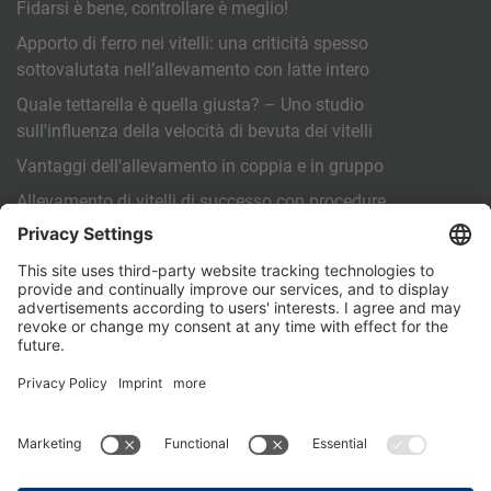
Fidarsi è bene, controllare è meglio!
Apporto di ferro nei vitelli: una criticità spesso
sottovalutata nell’allevamento con latte intero
Quale tettarella è quella giusta? – Uno studio
sull'influenza della velocità di bevuta dei vitelli
Vantaggi dell'allevamento in coppia e in gruppo
Allevamento di vitelli di successo con procedure
operative standardizzate (SOP)
ALTRO
Contatto
PartnerPortal
Informativa sulla privacy
Note legali
General Terms and Conditions