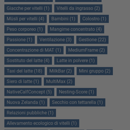
Giacche per vitelli (1)
Vitelli da ingrasso (2)
Müsli per vitelli (4)
Bambini (1)
Colostro (1)
Peso corporeo (1)
Mangime concentrato (4)
Passione (1)
Ventilazione (3)
Gestione (22)
Concentrazione di MAT (1)
MediumFrame (2)
Sostituto del latte (4)
Latte in polvere (1)
Taxi del latte (18)
MilkBar (2)
Mini gruppo (2)
Siero di latte (1)
MultiMax (2)
NativeCalfConcept (5)
Nesting-Score (1)
Nuova Zelanda (1)
Secchio con tettarella (1)
Relazioni pubbliche (1)
Allevamento ecologico di vitelli (1)