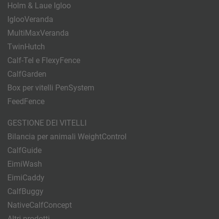
Holm & Laue Igloo
IglooVeranda
MultiMaxVeranda
TwinHutch
Calf-Tel e FlexyFence
CalfGarden
Box per vitelli PenSystem
FeedFence
GESTIONE DEI VITELLI
Bilancia per animali WeightControl
CalfGuide
EimiWash
EimiCaddy
CalfBuggy
NativeCalfConcept
Altri prodotti