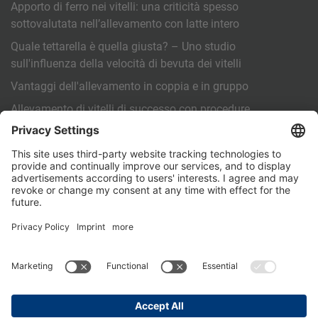
Apporto di ferro nei vitelli: una criticità spesso
sottovalutata nell’allevamento con latte intero
Quale tettarella è quella giusta? – Uno studio
sull'influenza della velocità di bevuta dei vitelli
Vantaggi dell'allevamento in coppia e in gruppo
Allevamento di vitelli di successo con procedure
operative standardizzate (SOP)
ALTRO
Contatto
PartnerPortal
Informativa sulla privacy
Note legali
General Terms and Conditions