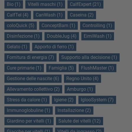
Bio (1)
Vitelli maschi (1)
CalfExpert (21)
CalfTel (4)
CanWash (1)
Caseina (2)
coloQuick (5)
ConceptBarn (1)
Controlling (1)
Disinfezione (1)
DoubleJug (4)
EimiWash (1)
Gelato (1)
Apporto di ferro (1)
Fornitura di energia (7)
Supporto alla decisione (1)
Cure primarie (1)
Famiglia (5)
FlushMaster (1)
Gestione delle nascite (6)
Regno Unito (4)
Allevamento collettivo (2)
Amburgo (1)
Stress da calore (1)
Igiene (2)
IglooSystem (7)
Immunoglobuline (1)
Installazione (2)
Giardino per vitelli (1)
Salute dei vitelli (12)
Giacche per vitelli (1)
Vitelli da ingrasso (2)