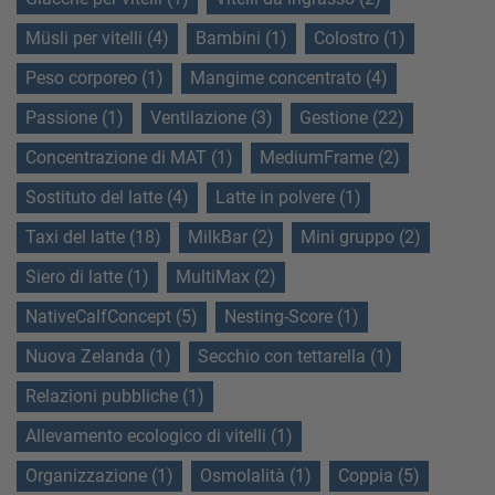
Müsli per vitelli (4)
Bambini (1)
Colostro (1)
Peso corporeo (1)
Mangime concentrato (4)
Passione (1)
Ventilazione (3)
Gestione (22)
Concentrazione di MAT (1)
MediumFrame (2)
Sostituto del latte (4)
Latte in polvere (1)
Taxi del latte (18)
MilkBar (2)
Mini gruppo (2)
Siero di latte (1)
MultiMax (2)
NativeCalfConcept (5)
Nesting-Score (1)
Nuova Zelanda (1)
Secchio con tettarella (1)
Relazioni pubbliche (1)
Allevamento ecologico di vitelli (1)
Organizzazione (1)
Osmolalità (1)
Coppia (5)