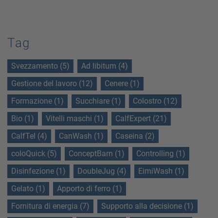
Tag
Svezzamento (5)
Ad libitum (4)
Gestione del lavoro (12)
Cenere (1)
Formazione (1)
Succhiare (1)
Colostro (12)
Bio (1)
Vitelli maschi (1)
CalfExpert (21)
CalfTel (4)
CanWash (1)
Caseina (2)
coloQuick (5)
ConceptBarn (1)
Controlling (1)
Disinfezione (1)
DoubleJug (4)
EimiWash (1)
Gelato (1)
Apporto di ferro (1)
Fornitura di energia (7)
Supporto alla decisione (1)