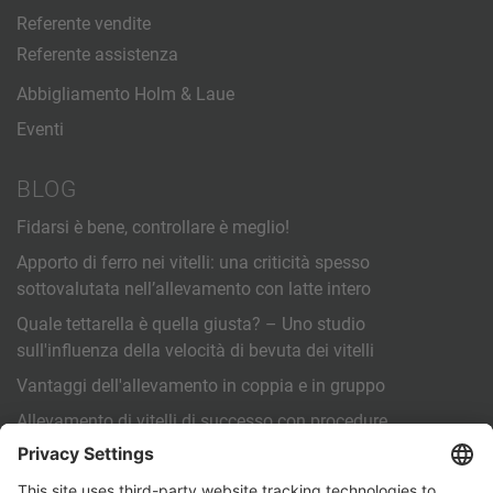
Referente vendite
Referente assistenza
Abbigliamento Holm & Laue
Eventi
BLOG
Fidarsi è bene, controllare è meglio!
Apporto di ferro nei vitelli: una criticità spesso
sottovalutata nell’allevamento con latte intero
Quale tettarella è quella giusta? – Uno studio
sull'influenza della velocità di bevuta dei vitelli
Vantaggi dell'allevamento in coppia e in gruppo
Allevamento di vitelli di successo con procedure
operative standardizzate (SOP)