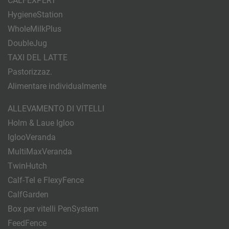
CALFEXPERT
HygieneStation
WholeMilkPlus
DoubleJug
TAXI DEL LATTE
Pastorizzaz.
Alimentare individualmente
ALLEVAMENTO DI VITELLI
Holm & Laue Igloo
IglooVeranda
MultiMaxVeranda
TwinHutch
Calf-Tel e FlexyFence
CalfGarden
Box per vitelli PenSystem
FeedFence