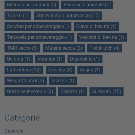
Bilancia per animali (2)
Benessere animale (1)
Top 10 (1)
Abbeveratoio automatico (17)
Secchio per abbeveraggio (1)
Curva di bevuta (1)
Tettarella per abbeveraggio (1)
Velocità di bevuta (1)
TMR secco (6)
Materia secca (2)
TwinHutch (4)
Ucraina (1)
Veranda (1)
Digeribilità (1)
Latte intero (13)
Crescita (8)
Acqua (1)
WeightControl (3)
Inverno (1)
Gestione invernale (2)
Scienza (1)
Aumento (15)
Categorie
Generale