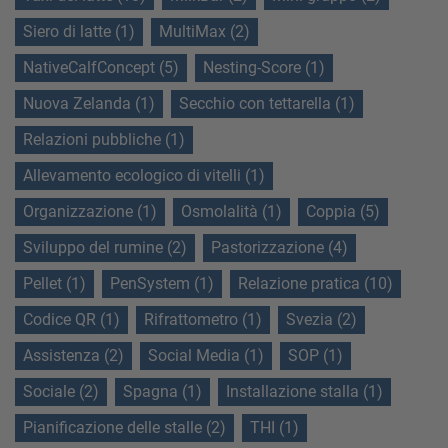
Siero di latte (1)
MultiMax (2)
NativeCalfConcept (5)
Nesting-Score (1)
Nuova Zelanda (1)
Secchio con tettarella (1)
Relazioni pubbliche (1)
Allevamento ecologico di vitelli (1)
Organizzazione (1)
Osmolalità (1)
Coppia (5)
Sviluppo del rumine (2)
Pastorizzazione (4)
Pellet (1)
PenSystem (1)
Relazione pratica (10)
Codice QR (1)
Rifrattometro (1)
Svezia (2)
Assistenza (2)
Social Media (1)
SOP (1)
Sociale (2)
Spagna (1)
Installazione stalla (1)
Pianificazione delle stalle (2)
THI (1)