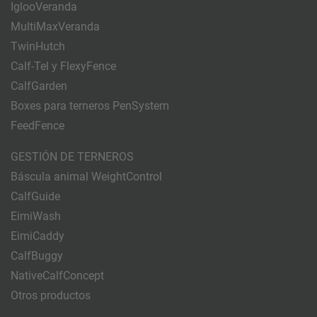
IglooVeranda
MultiMaxVeranda
TwinHutch
Calf-Tel y FlexyFence
CalfGarden
Boxes para terneros PenSystem
FeedFence
GESTIÓN DE TERNEROS
Báscula animal WeightControl
CalfGuide
EimiWash
EimiCaddy
CalfBuggy
NativeCalfConcept
Otros productos