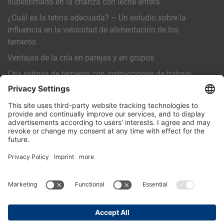
subestimado en la crianza con leche entera
¿Cuál es la tetina adecuada? – Un estudio sobre la
influencia en la velocidad de alimentación de los
terneros
Ventajas de la cría en parejas y en grupos
Cría exitosa de terneros con instrucciones de trabajo
estandarizadas (SOP)
OTROS
Contacto
PartnerPortal
Declaración de privacidad
Aviso legal
General Terms and Conditions