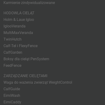
Karmienie zindywidualizowane
HODOWLA CIELĄT
Holm & Laue Igloo
IglooVeranda
MultiMaxVeranda
TwinHutch
Calf-Tel i FlexyFence
CalfGarden
Boksy dla cieląt PenSystem
FeedFence
ZARZĄDZANIE CIELĘTAMI
Waga do ważenia zwierząt WeightControl
CalfGuide
EimiWash
EimiCaddy