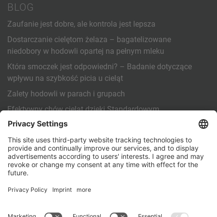
BLOG
Zaufanie jest dobre, ale kontrola jest lepsza
Dostarczanie cielętom żelaza – bagatelizowane
niedobory w hodowli opartej na pełnym mleku
Która smoczek jest odpowiedni? – Badanie dotyczące
wpływu na szybkość picia u cieląt
Zalety hodowli w parach i grupach
Efektywny chów cieląt dzięki Standardowym
procedurom operacyjnym (SOP)
INNE
Kontakt
PartnerPortal
Polityka prywatności
Stopka redakcyjna