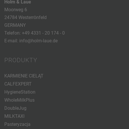
Holm & Laue
Moorweg 6
24784 Westerrönfeld
GERMANY
Telefon:
+49 4331 - 20 174 - 0
E-mail:
info@holm-laue.de
PRODUKTY
KARMIENIE CIELĄT
CALFEXPERT
HygieneStation
WholeMilkPlus
DoubleJug
MILKTAXI
Pasteryzacja