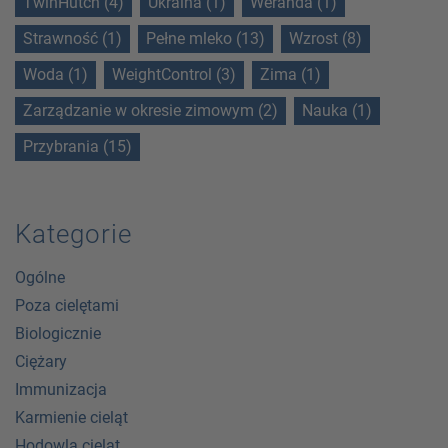
TwinHutch (4)
Ukraina (1)
Weranda (1)
Strawność (1)
Pełne mleko (13)
Wzrost (8)
Woda (1)
WeightControl (3)
Zima (1)
Zarządzanie w okresie zimowym (2)
Nauka (1)
Przybrania (15)
Kategorie
Ogólne
Poza cielętami
Biologicznie
Ciężary
Immunizacja
Karmienie cieląt
Hodowla cieląt