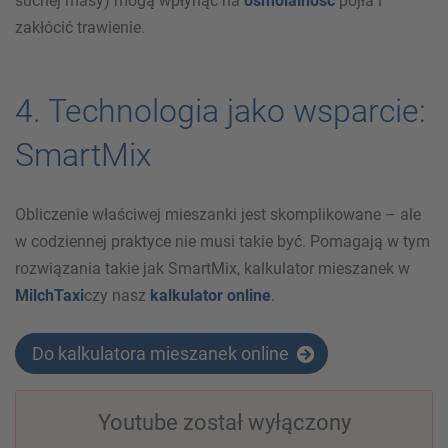
suchej masy) mogą wpłynąć na
osmolalność
pójła i
zakłócić trawienie.
4. Technologia jako wsparcie:
SmartMix
Obliczenie właściwej mieszanki jest skomplikowane – ale
w codziennej praktyce nie musi takie być. Pomagają w tym
rozwiązania takie jak SmartMix, kalkulator mieszanek w
MilchTaxi
czy nasz
kalkulator online
.
Do kalkulatora mieszanek online
Youtube został wyłączony