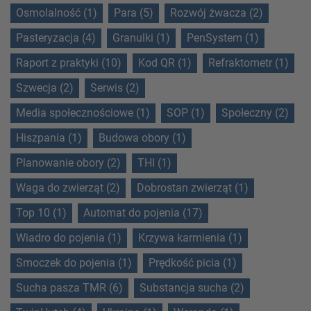
Osmolalność (1)
Para (5)
Rozwój żwacza (2)
Pasteryzacja (4)
Granulki (1)
PenSystem (1)
Raport z praktyki (10)
Kod QR (1)
Refraktometr (1)
Szwecja (2)
Serwis (2)
Media społecznościowe (1)
SOP (1)
Społeczny (2)
Hiszpania (1)
Budowa obory (1)
Planowanie obory (2)
THI (1)
Waga do zwierząt (2)
Dobrostan zwierząt (1)
Top 10 (1)
Automat do pojenia (17)
Wiadro do pojenia (1)
Krzywa karmienia (1)
Smoczek do pojenia (1)
Prędkość picia (1)
Sucha pasza TMR (6)
Substancja sucha (2)