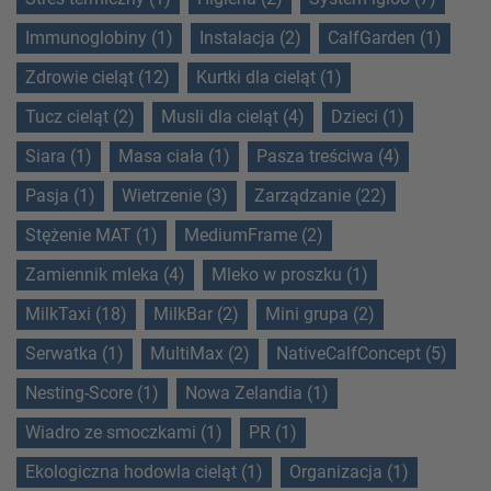
Immunoglobiny (1)
Instalacja (2)
CalfGarden (1)
Zdrowie cieląt (12)
Kurtki dla cieląt (1)
Tucz cieląt (2)
Musli dla cieląt (4)
Dzieci (1)
Siara (1)
Masa ciała (1)
Pasza treściwa (4)
Pasja (1)
Wietrzenie (3)
Zarządzanie (22)
Stężenie MAT (1)
MediumFrame (2)
Zamiennik mleka (4)
Mleko w proszku (1)
MilkTaxi (18)
MilkBar (2)
Mini grupa (2)
Serwatka (1)
MultiMax (2)
NativeCalfConcept (5)
Nesting-Score (1)
Nowa Zelandia (1)
Wiadro ze smoczkami (1)
PR (1)
Ekologiczna hodowla cieląt (1)
Organizacja (1)