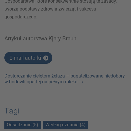
Gospodarstwa, które konsekwentnie stosują te zasady,
tworzą podstawy zdrowia zwierząt i sukcesu
gospodarczego.
Artykuł autorstwa Kjary Braun
E-mail autorki
Dostarczanie cielętom żelaza – bagatelizowane niedobory
w hodowli opartej na pełnym mleku →
Tagi
Odsadzanie (5)
Według uznania (4)