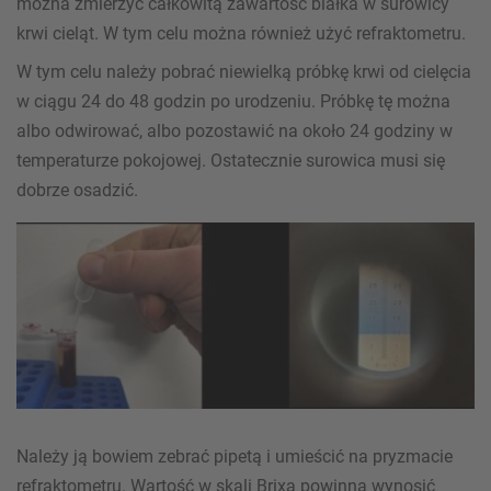
można zmierzyć całkowitą zawartość białka w surowicy
krwi cieląt. W tym celu można również użyć refraktometru.
W tym celu należy pobrać niewielką próbkę krwi od cielęcia
w ciągu 24 do 48 godzin po urodzeniu. Próbkę tę można
albo odwirować, albo pozostawić na około 24 godziny w
temperaturze pokojowej. Ostatecznie surowica musi się
dobrze osadzić.
Należy ją bowiem zebrać pipetą i umieścić na pryzmacie
refraktometru. Wartość w skali Brixa powinna wynosić