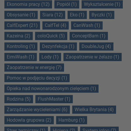
Ekonomia pracy (12)
Popiół (1)
Wykształcenie (1)
Obsysanie (1)
Siara (12)
Eko (1)
Byczki (1)
CalfExpert (21)
CalfTel (4)
CanWash (1)
Kazeina (2)
coloQuick (5)
ConceptBarn (1)
Kontroling (1)
Dezynfekcja (1)
DoubleJug (4)
EimiWash (1)
Lody (1)
Zaopatrzenie w żelazo (1)
Zaopatrzenie w energię (7)
Pomoc w podjęciu decyzji (1)
Opieka nad nowonarodzonym cielęciem (1)
Rodzina (5)
FlushMaster (1)
Zarządzanie wycieleniami (6)
Wielka Brytania (4)
Hodowla grupowa (2)
Hamburg (1)
Stres termiczny (1)
Higiena (2)
System igloo (7)