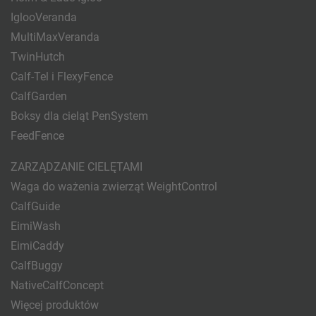
IglooVeranda
MultiMaxVeranda
TwinHutch
Calf-Tel i FlexyFence
CalfGarden
Boksy dla cieląt PenSystem
FeedFence
ZARZĄDZANIE CIELĘTAMI
Waga do ważenia zwierząt WeightControl
CalfGuide
EimiWash
EimiCaddy
CalfBuggy
NativeCalfConcept
Więcej produktów