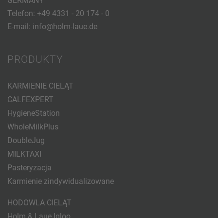
GERMANY
Telefon:
+49 4331 - 20 174 - 0
E-mail:
info@holm-laue.de
PRODUKTY
KARMIENIE CIELĄT
CALFEXPERT
HygieneStation
WholeMilkPlus
DoubleJug
MILKTAXI
Pasteryzacja
Karmienie zindywidualizowane
HODOWLA CIELĄT
Holm & Laue Igloo