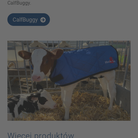
CalfBuggy.
CalfBuggy
Więcej produktów