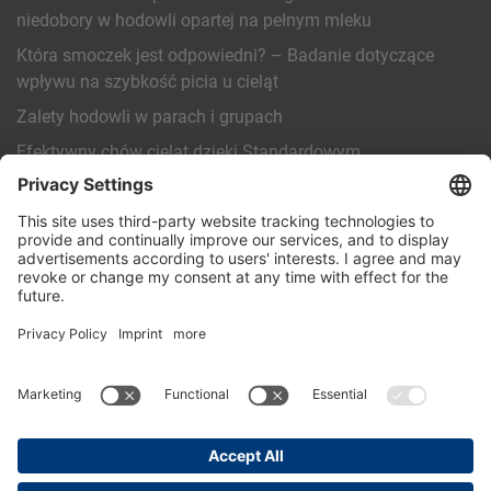
niedobory w hodowli opartej na pełnym mleku
Która smoczek jest odpowiedni? – Badanie dotyczące
wpływu na szybkość picia u cieląt
Zalety hodowli w parach i grupach
Efektywny chów cieląt dzięki Standardowym
procedurom operacyjnym (SOP)
INNE
Kontakt
PartnerPortal
Polityka prywatności
Stopka redakcyjna
General Terms and Conditions